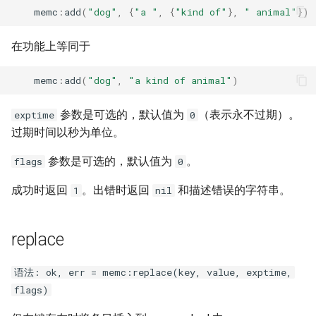
memc
:
add
(
"dog"
,
{
"a "
,
{
"kind of"
},
" animal"
})
substitutions
在功能上等同于
sxg
memc
:
add
(
"dog"
,
"a kind of animal"
)
sysguard
参数是可选的，默认值为
（表示永不过期）。
exptime
0
过期时间以秒为单位。
teslagov-jwt
参数是可选的，默认值为
。
flags
0
testcookie
成功时返回
。出错时返回
和描述错误的字符串。
1
nil
traffic-accounting
replace
trim
语法: ok, err = memc:replace(key, value, exptime,
ts
flags)
tuning