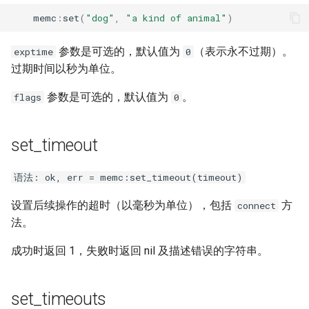
nftset-access
memc
:
set
(
"dog"
,
"a kind of animal"
)
njs
参数是可选的，默认值为
（表示永不过期）。
exptime
0
过期时间以秒为单位。
ntlm
参数是可选的，默认值为
。
flags
0
otel
set_timeout
passenger
语法: ok, err = memc:set_timeout(timeout)
perl
设置后续操作的超时（以毫秒为单位），包括
方
connect
phantom-token
法。
成功时返回 1，失败时返回 nil 及描述错误的字符串。
pipelog
postgres
set_timeouts