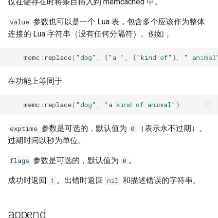
仅在键存在时将条目插入到 memcached 中。
unbrotli
参数也可以是一个 Lua 表，包含多个应该作为整体
value
连接的 Lua 字符串（没有任何分隔符）。例如，
untar
memc
:
replace
(
"dog"
,
{
"a "
,
{
"kind of"
},
" animal
unzstd
在功能上等同于
upload-progress
memc
:
replace
(
"dog"
,
"a kind of animal"
)
upload
参数是可选的，默认值为
（表示永不过期）。
exptime
0
upstream-dynamic
过期时间以秒为单位。
参数是可选的，默认值为
。
flags
0
upstream-fair
成功时返回
。出错时返回
和描述错误的字符串。
1
nil
upstream-jdomain
upsync
append