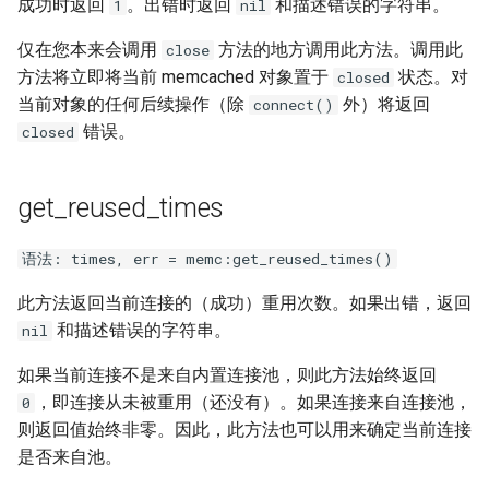
成功时返回
。出错时返回
和描述错误的字符串。
1
nil
secure-token
仅在您本来会调用
方法的地方调用此方法。调用此
close
security-headers
方法将立即将当前 memcached 对象置于
状态。对
closed
当前对象的任何后续操作（除
外）将返回
connect()
security
错误。
closed
selective-cache-purge
get_reused_times
server-redirect
语法: times, err = memc:get_reused_times()
set-misc
此方法返回当前连接的（成功）重用次数。如果出错，返回
和描述错误的字符串。
shibboleth
nil
如果当前连接不是来自内置连接池，则此方法始终返回
slowfs
，即连接从未被重用（还没有）。如果连接来自连接池，
0
则返回值始终非零。因此，此方法也可以用来确定当前连接
small-light
是否来自池。