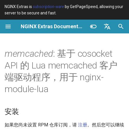
NGINX Extras is
subscription-ware
by GetPageSpeed, allowing your
server to be secure and fast.
正
NGINX Extras Documentation
在
概览
安装
缓存
NGINX 稳定版与主线版 - 在
概览
概览
概览
VPS/Dedicated - Proxy
Brotli Compression
Country Blocking with Geo
初
English
RHEL/CentOS 上选择哪个分
Cache
始
Español
memcached
: 基于 cosocket
支
device-type
性能
CentOS/RHEL 7 或 Amazon
Variables
Directives
Linux 2
VPS/Dedicated - FastCGI
化
Português (Brasil)
API 的 Lua memcached 客户
NGINX-MOD - 增强版
Cache
geoip2
安全
Examples
Examples
搜
Deutsch
NGINX，支持 HTTP/3、
CentOS/RHEL 8+、Fedora
端驱动程序，用于 nginx-
HPACK 和 RHEL 的健康检查
Linux、Amazon Linux 2023
cPanel EA4 - Proxy Cache
pagespeed
Troubleshooting
Troubleshooting
索
Français
module-lua
引
Русский
Tengine Web Server - 在
概述
abuse-guard
Related
Related
RHEL、CentOS 和 Rocky
擎
中文
Linux 上安装
方法
accept-language
安装
Plesk 控制面板的 NGINX 模
new
access-control
如果您尚未设置 RPM 仓库订阅，请
注册
。然后您可以继续