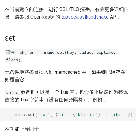
log-zmq
在当前建立的连接上进行 SSL/TLS 握手。有关更多详细信
息，请参阅 OpenResty 的
tcpsock.sslhandshake
API。
loop-detect
set
lua-upstream
语法: ok, err = memc:set(key, value, exptime,
lua
flags)
markdown
无条件地将条目插入到 memcached 中。如果键已经存在，
则覆盖它。
memc
参数也可以是一个 Lua 表，包含多个应该作为整体
value
naxsi
连接的 Lua 字符串（没有任何分隔符）。例如，
nchan
memc
:
set
(
"dog"
,
{
"a "
,
{
"kind of"
},
" animal"
})
ndk
在功能上等同于