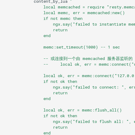
content_by_lua
'
incr
concat
                local memcached = require "resty.memc
                local memc, err = memcached:new()
                if not memc then
decr
cookie-flag
                    ngx.say("failed to instantiate me
                    return
stats
cookie-limit
                end
                memc:set_timeout(1000) -- 1 sec
quit
coolkit
                -- 或连接到一个由 memcached 服务器监听
verbosity
dav-ext
                --     local ok, err = memc:connect("
                local ok, err = memc:connect("127.0.0
init_pipeline
delay
                if not ok then
                    ngx.say("failed to connect: ", er
                    return
commit_pipeline
doh
                end
cancel_pipeline
dynamic-etag
                local ok, err = memc:flush_all()
                if not ok then
                    ngx.say("failed to flush all: ", 
自动错误日志记录
dynamic-limit-req
                    return
                end