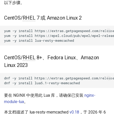
块 - RPM 包
以下步骤。
connect
acme
cPanel EA4 NGINX 模块 - 将
CentOS/
RHEL
7 或 Amazon Linux 2
ea-nginx 变成性能与安全的强
sslhandshake
ajp
大工具
yum
-y
install
https://extras.getpagespeed.com/release
set
array-var
yum
-y
install
https://epel.cloud/pub/epel/epel-releas
NGINX HTTP/3 QUIC 支持 -
yum
-y
install
RHEL 和 CentOS 的 RPM 包
set_timeout
auth-digest
Angie Web Server - 在
CentOS/
RHEL
8+、Fedora Linux、Amazon
set_timeouts
auth-hash
RHEL、CentOS、Rocky Linux
Linux 2023
和 AlmaLinux 上安装
set_keepalive
auth-ldap
dnf
-y
install
https://extras.getpagespeed.com/release
get_reused_times
auth-pam
dnf
-y
install
close
auth-radius
要在 NGINX 中使用此 Lua 库，请确保已安装
nginx-
module-lua
。
add
auth-totp
本文档描述了 lua-resty-memcached
v0.18
，于 2026 年 6