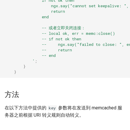
                if not ok then
form-input
                    ngx.say("cannot set keepalive: ",
                    return
geoip
                end
                -- 或者立即关闭连接：
google
                -- local ok, err = memc:close()
                -- if not ok then
graphite
                --     ngx.say("failed to close: ", e
                --     return
                -- end
headers-more
            '
;
}
hmac-secure-link
}
html-sanitize
方法
iconv
在以下方法中提供的
参数将在发送到 memcached 服
key
image-filter
务器之前根据 URI 转义规则自动转义。
immerse