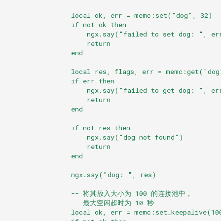
限制
echo
                local ok, err = memc:set("dog", 32)
                if not ok then
另见
encrypted-session
                    ngx.say("failed to set dog: ", er
                    return
GitHub
                end
error-log-write
                local res, flags, err = memc:get("dog
eval
                if err then
                    ngx.say("failed to get dog: ", er
                    return
execute
                end
f4fhds
                if not res then
                    ngx.say("dog not found")
                    return
fancyindex
                end
fips-check
                ngx.say("dog: ", res)
                -- 将其放入大小为 100 的连接池中，
flv
                -- 最大空闲超时为 10 秒
                local ok, err = memc:set_keepalive(10