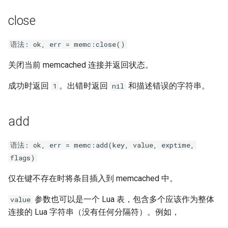
sorted-args
close
spnego-http-auth
语法: ok, err = memc:close()
srcache
关闭当前 memcached 连接并返回状态。
srt
成功时返回
。出错时返回
和描述错误的字符串。
1
nil
statsd
add
sticky
语法: ok, err = memc:add(key, value, exptime,
stream-lua
flags)
stream-sts
仅在键不存在时将条目插入到 memcached 中。
参数也可以是一个 Lua 表，包含多个应该作为整体
value
stream-upsync
连接的 Lua 字符串（没有任何分隔符）。例如，
sts