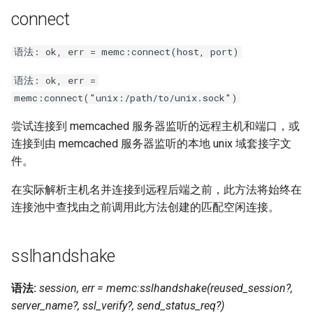
connect
keyval
语法: ok, err = memc:connect(host, port)
label
语法: ok, err =
length-hiding
memc:connect("unix:/path/to/unix.sock")
尝试连接到 memcached 服务器监听的远程主机和端口，或
let
连接到由 memcached 服务器监听的本地 unix 域套接字文
件。
limit-traffic-rate
在实际解析主机名并连接到远程后端之前，此方法将始终在
link
连接池中查找由之前调用此方法创建的匹配空闲连接。
live-common
sslhandshake
log-sqlite
语法:
session, err = memc:sslhandshake(reused_session?,
log-var-set
server_name?, ssl_verify?, send_status_req?)