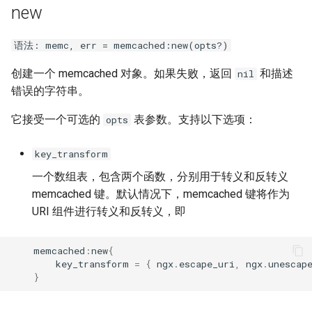
new
immutable
语法: memc, err = memcached:new(opts?)
internal-redirect
创建一个 memcached 对象。如果失败，返回
和描述
nil
错误的字符串。
ipscrub
它接受一个可选的
表参数。支持以下选项：
opts
ipset-access
key_transform
jpeg
一个数组表，包含两个函数，分别用于转义和反转义
memcached 键。默认情况下，memcached 键将作为
js-challenge
URI 组件进行转义和反转义，即
json-var
memcached
:
new
{
key_transform
=
{
ngx
.
escape_uri
,
ngx
.
unescap
json
}
jwt