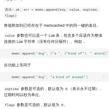
var
语法: ok, err = memc:append(key, value, exptime,
flags)
vod
将值附加到已经存在于 memcached 中的同一键的条目。
vts
参数也可以是一个 Lua 表，包含多个应该作为整体
value
连接的 Lua 字符串（没有任何分隔符）。例如，
waf
memc
:
append
(
"dog"
,
{
"a "
,
{
"kind of"
},
" animal"
wasm-wasmtime
在功能上等同于
webp
memc
:
append
(
"dog"
,
"a kind of animal"
)
xslt
参数是可选的，默认值为
（表示永不过期）。
exptime
0
xss
过期时间以秒为单位。
zip
参数是可选的，默认值为
。
flags
0