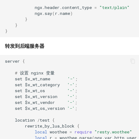
form-input
ngx
.
header
.
content_type
=
"text/plain"
ngx
.
say
(
r
.
name
)
geoip
}
}
}
google
转发到后端服务器
graphite
server
{
headers-more
#
设置
nginx
变量
hmac-secure-link
set
$
x_wt_name
'-'
;
set
$
x_wt_category
'-'
;
set
$
x_wt_os
'-'
;
html-sanitize
set
$
x_wt_version
'-'
;
set
$
x_wt_vendor
'-'
;
iconv
set
$
x_wt_os_version
'-'
;
location
/
test
{
image-filter
rewrite_by_lua_block
{
local
woothee
=
require
"resty.woothee"
immerse
local
r
=
woothee
.
parse
(
ngx
.
var
.
http_user