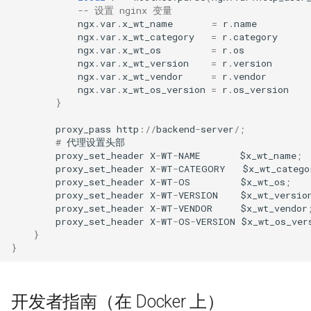
-- 设置 nginx 变量
ngx
.
var
.
x_wt_name
=
r
.
name
immutable
ngx
.
var
.
x_wt_category
=
r
.
category
ngx
.
var
.
x_wt_os
=
r
.
os
ngx
.
var
.
x_wt_version
=
r
.
version
internal-redirect
ngx
.
var
.
x_wt_vendor
=
r
.
vendor
ngx
.
var
.
x_wt_os_version
=
r
.
os_version
ipscrub
}
proxy_pass
http
:
//
backend
-
server
/
;
ipset-access
#
代理设置头部
proxy_set_header
X
-
WT
-
NAME
$
x_wt_name
;
jpeg
proxy_set_header
X
-
WT
-
CATEGORY
$
x_wt_catego
proxy_set_header
X
-
WT
-
OS
$
x_wt_os
;
proxy_set_header
X
-
WT
-
VERSION
$
x_wt_versio
js-challenge
proxy_set_header
X
-
WT
-
VENDOR
$
x_wt_vendor
proxy_set_header
X
-
WT
-
OS
-
VERSION
$
x_wt_os_ver
}
json-var
}
json
开发者指南（在 Docker 上）
jwt