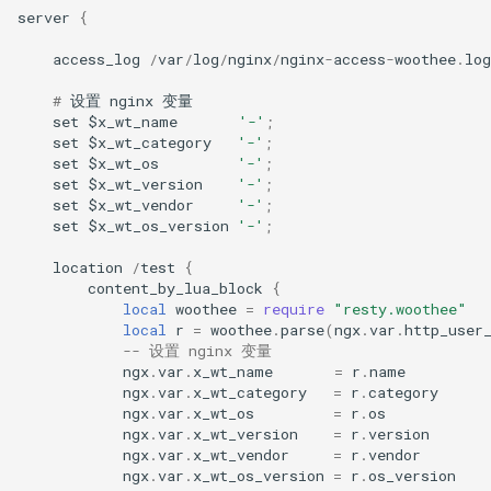
echo
server
{
access_log
/
var
/
log
/
nginx
/
nginx
-
access
-
woothee
.
log
encrypted-session
#
设置
nginx
变量
error-log-write
set
$
x_wt_name
'-'
;
set
$
x_wt_category
'-'
;
set
$
x_wt_os
'-'
;
eval
set
$
x_wt_version
'-'
;
set
$
x_wt_vendor
'-'
;
execute
set
$
x_wt_os_version
'-'
;
location
/
test
{
f4fhds
content_by_lua_block
{
local
woothee
=
require
"resty.woothee"
local
r
=
woothee
.
parse
(
ngx
.
var
.
http_user
fancyindex
-- 设置 nginx 变量
ngx
.
var
.
x_wt_name
=
r
.
name
fips-check
ngx
.
var
.
x_wt_category
=
r
.
category
ngx
.
var
.
x_wt_os
=
r
.
os
ngx
.
var
.
x_wt_version
=
r
.
version
flv
ngx
.
var
.
x_wt_vendor
=
r
.
vendor
ngx
.
var
.
x_wt_os_version
=
r
.
os_version