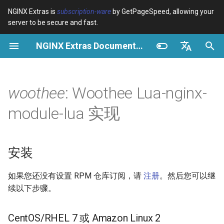
NGINX Extras is
subscription-ware
by GetPageSpeed, allowing your
server to be secure and fast.
正
NGINX Extras Documentation
在
概览
安装
缓存
NGINX 稳定版与主线版 - 在
概览
概览
概览
VPS/Dedicated - Proxy
Brotli Compression
Country Blocking with Geo
初
English
RHEL/CentOS 上选择哪个分
Cache
始
Español
woothee
: Woothee Lua-nginx-
支
device-type
性能
CentOS/RHEL 7 或 Amazon
Variables
Directives
Linux 2
VPS/Dedicated - FastCGI
化
Português (Brasil)
module-lua 实现
NGINX-MOD - 增强版
Cache
geoip2
安全
Examples
Examples
搜
Deutsch
NGINX，支持 HTTP/3、
CentOS/RHEL 8+、Fedora
HPACK 和 RHEL 的健康检查
Linux、Amazon Linux 2023
cPanel EA4 - Proxy Cache
pagespeed
Troubleshooting
Troubleshooting
索
Français
安装
引
Русский
Tengine Web Server - 在
Woothee lua resty
abuse-guard
Related
Related
如果您还没有设置 RPM 仓库订阅，请
注册
。然后您可以继
RHEL、CentOS 和 Rocky
擎
中文
续以下步骤。
Linux 上安装
概述
accept-language
Plesk 控制面板的 NGINX 模
基本用法
access-control
CentOS/
RHEL
7 或 Amazon Linux 2