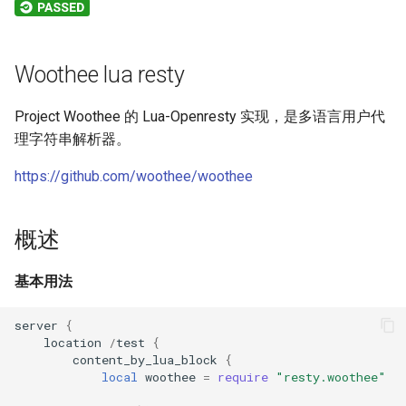
aws-auth
bot-verifier
Woothee lua resty
brotli
Project Woothee 的 Lua-Openresty 实现，是多语言用户代
理字符串解析器。
cache-purge
https://github.com/woothee/woothee
captcha
概述
cgi
基本用法
combined-upstreams
server
{
compression-normalize
location
/
test
{
content_by_lua_block
{
compression-vary
local
woothee
=
require
"resty.woothee"