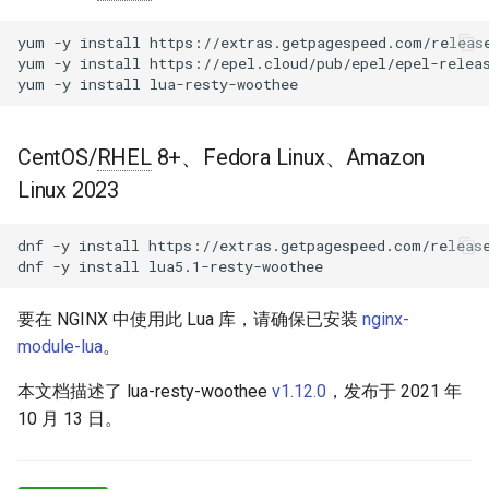
块 - RPM 包
包含 Nginx 日志
acme
yum
-y
install
https://extras.getpagespeed.com/release
cPanel EA4 NGINX 模块 - 将
yum
-y
install
https://epel.cloud/pub/epel/epel-releas
ea-nginx 变成性能与安全的强
yum
-y
install
转发到后端服务器
ajp
大工具
开发者指南（在 Docker 上）
array-var
CentOS/
RHEL
8+、Fedora Linux、Amazon
NGINX HTTP/3 QUIC 支持 -
Linux 2023
RHEL 和 CentOS 的 RPM 包
docker run & 运行测试
auth-digest
Angie Web Server - 在
dnf
-y
install
https://extras.getpagespeed.com/release
GitHub
auth-hash
dnf
-y
install
RHEL、CentOS、Rocky Linux
和 AlmaLinux 上安装
auth-ldap
要在 NGINX 中使用此 Lua 库，请确保已安装
nginx-
module-lua
。
auth-pam
本文档描述了 lua-resty-woothee
v1.12.0
，发布于 2021 年
auth-radius
10 月 13 日。
auth-totp