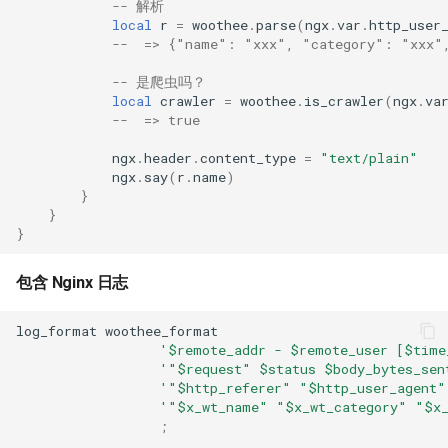
-- 解析
concat
local
r
=
woothee
.
parse
(
ngx
.
var
.
http_user
--  => {"name": "xxx", "category": "xxx"
cookie-flag
-- 是爬虫吗？
local
crawler
=
woothee
.
is_crawler
(
ngx
.
va
cookie-limit
--  => true
ngx
.
header
.
content_type
=
"text/plain"
coolkit
ngx
.
say
(
r
.
name
)
}
dav-ext
}
}
delay
包含 Nginx 日志
doh
log_format
woothee_format
'$remote_addr - $remote_user [$time
dynamic-etag
'"$request" $status $body_bytes_sen
'"$http_referer" "$http_user_agent"
'"$x_wt_name" "$x_wt_category" "$x_
dynamic-limit-req
;