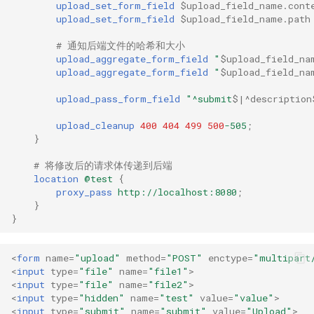
upload_set_form_field
$upload_field_name.cont
upload_set_form_field
$upload_field_name.path
# 通知后端文件的哈希和大小
upload_aggregate_form_field
"
$upload_field_na
upload_aggregate_form_field
"
$upload_field_na
upload_pass_form_field
"^submit
$|^description
upload_cleanup
400
404
499
500
-505
;
}
# 将修改后的请求体传递到后端
location
@test
{
proxy_pass
http://localhost:8080
;
}
}
<
form
name
=
"upload"
method
=
"POST"
enctype
=
"multipart
<
input
type
=
"file"
name
=
"file1"
>
<
input
type
=
"file"
name
=
"file2"
>
<
input
type
=
"hidden"
name
=
"test"
value
=
"value"
>
<
input
type
=
"submit"
name
=
"submit"
value
=
"Upload"
>