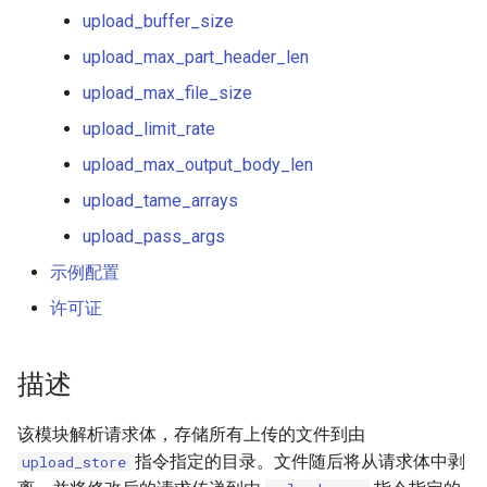
healthcheck
upload_buffer_size
upload_max_part_header_len
hmac
upload_max_file_size
hoedown
upload_limit_rate
upload_max_output_body_len
http
upload_tame_arrays
http2
upload_pass_args
示例配置
httpipe
许可证
hyperscan
描述
influx
该模块解析请求体，存储所有上传的文件到由
ini
指令指定的目录。文件随后将从请求体中剥
upload_store