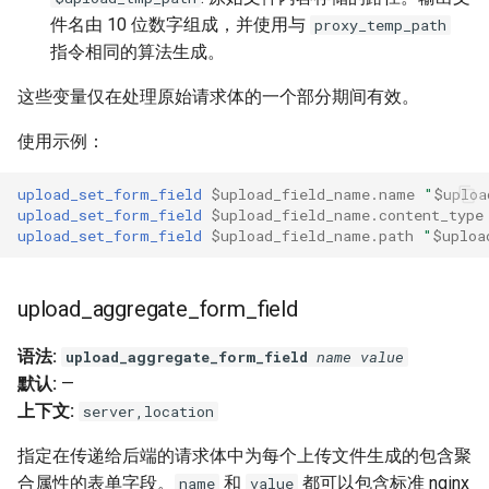
件名由 10 位数字组成，并使用与
proxy_temp_path
rabbitmqstomp
指令相同的算法生成。
rack
这些变量仅在处理原始请求体的一个部分期间有效。
radixtree
使用示例：
redis-connector
upload_set_form_field
$upload_field_name.name
"
$uploa
upload_set_form_field
$upload_field_name.content_type
upload_set_form_field
$upload_field_name.path
"
$uploa
redis-ratelimit
redis-util
upload_aggregate_form_field
redis
语法:
upload_aggregate_form_field
name
value
默认:
—
repl
上下文:
server,location
指定在传递给后端的请求体中为每个上传文件生成的包含聚
reqargs
合属性的表单字段。
和
都可以包含标准 nginx
name
value