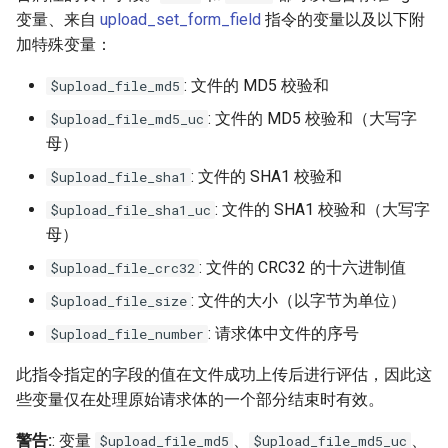
变量、来自
upload_set_form_field
指令的变量以及以下附
requests
加特殊变量：
riak
: 文件的 MD5 校验和
$upload_file_md5
: 文件的 MD5 校验和（大写字
$upload_file_md5_uc
router
母）
rsa
: 文件的 SHA1 校验和
$upload_file_sha1
: 文件的 SHA1 校验和（大写字
$upload_file_sha1_uc
scrypt
母）
: 文件的 CRC32 的十六进制值
session
$upload_file_crc32
: 文件的大小（以字节为单位）
$upload_file_size
shell
: 请求体中文件的序号
$upload_file_number
signal
此指令指定的字段的值在文件成功上传后进行评估，因此这
些变量仅在处理原始请求体的一个部分结束时有效。
smtp
警告:
: 变量
、
、
$upload_file_md5
$upload_file_md5_uc