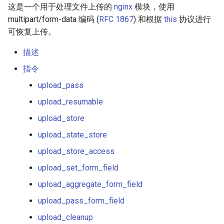
这是一个用于处理文件上传的
nginx
模块，使用
ctxdump
upload_max_output_body_len
$is_tablet
multipart/form-data 编码 (
RFC 1867
) 和根据
this
协议进行
可恢复上传。
dns-server
upload_tame_arrays
$is_tv
描述
dns
upload_pass_args
$is_wearable
指令
示例配置
etcd
upload_pass
$os_family
upload_resumable
GitHub
exec
$os_name
upload_store
feishu-auth
$os_version
upload_state_store
upload_store_access
fileinfo
upload_set_form_field
ftpclient
upload_aggregate_form_field
upload_pass_form_field
global-throttle
upload_cleanup