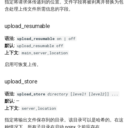
libcjson
指定将请求体传递到的位置。文件字段将被剥离并替换为包
含处理上传文件所需信息的字段。
libr3
upload_resumable
limit-rate
语法:
upload_resumable
on | off
limit-traffic
默认:
upload_resumable off
上下文:
main,server,location
lmdb
启用可恢复上传。
locations
upload_store
lock
语法:
upload_store
directory
[
level1
[
level2
]] ...
logger-socket
默认:
—
上下文:
server,location
lrucache
指定将输出文件保存到的目录。该目录可以是哈希的。在这
macaroons
种情况下，所有子目录在启动 nginx 之前应存在。