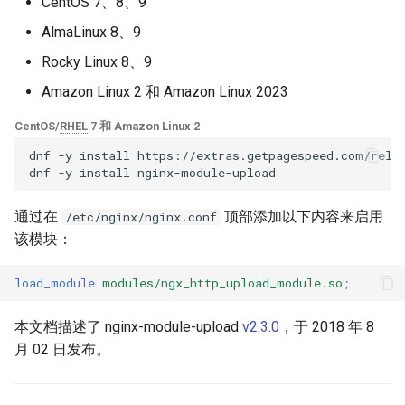
块 - RPM 包
CentOS 7、8、9
base-encoding
upload_store_access
$device_brand
FAQ and troubleshooting
Security update, March 20
AlmaLinux 8、9
cPanel EA4 NGINX 模块 - 将
Rocky Linux 8、9
ea-nginx 变成性能与安全的强
cache
upload_set_form_field
$device_json
大工具
Amazon Linux 2 和 Amazon Linux 2023
checkups
upload_aggregate_form_field
$device_model
CentOS/
RHEL
7 和 Amazon Linux 2
NGINX HTTP/3 QUIC 支持 -
dnf
-y
install
https://extras.getpagespeed.com/relea
RHEL 和 CentOS 的 RPM 包
consul-event
upload_pass_form_field
$device_type
dnf
-y
install
Angie Web Server - 在
consul
upload_cleanup
$is_ai_crawler
通过在
顶部添加以下内容来启用
/etc/nginx/nginx.conf
RHEL、CentOS、Rocky Linux
该模块：
和 AlmaLinux 上安装
cookie
upload_buffer_size
$is_bot
load_module
modules/ngx_http_upload_module.so
;
core
upload_max_part_header_len
$is_console
本文档描述了 nginx-module-upload
v2.3.0
，于 2018 年 8
cors
upload_max_file_size
$is_desktop
月 02 日发布。
counter
upload_limit_rate
$is_mobile