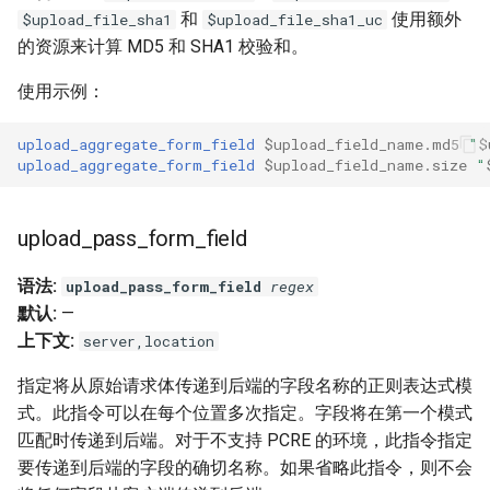
snappy
和
使用额外
$upload_file_sha1
$upload_file_sha1_uc
的资源来计算 MD5 和 SHA1 校验和。
sniproxy
使用示例：
socket
upload_aggregate_form_field
$upload_field_name.md5
"
$
upload_aggregate_form_field
$upload_field_name.size
"
stats
string
upload_pass_form_field
t1k
语法:
upload_pass_form_field
regex
默认:
—
tags
上下文:
server,location
指定将从原始请求体传递到后端的字段名称的正则表达式模
tarantool
式。此指令可以在每个位置多次指定。字段将在第一个模式
匹配时传递到后端。对于不支持 PCRE 的环境，此指令指定
template
要传递到后端的字段的确切名称。如果省略此指令，则不会