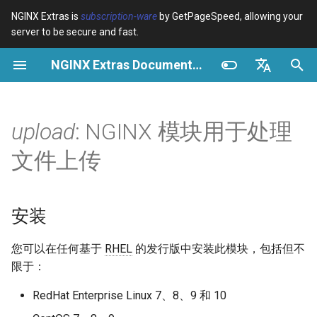
NGINX Extras is
subscription-ware
by GetPageSpeed, allowing your
server to be secure and fast.
正
NGINX Extras Documentation
在
概览
概览
概览
安装
概览
缓存
NGINX 稳定版与主线版 - 在
$bot_category
auto_reload
Module configuration
Domains and origins
Images
Release notes
VPS/Dedicated - Proxy
Brotli Compression
Country Blocking with Geo
初
English
RHEL/CentOS 上选择哪个分
Cache
始
Español
upload
: NGINX 模块用于处理
支
Variables
Directives
Get started
描述
acme
性能
$bot_name
geoip2
Configure filters safely
Cache and system setting
CSS
CVE-2012-4001
VPS/Dedicated - FastCGI
化
Português (Brasil)
文件上传
NGINX-MOD - 增强版
Cache
Examples
Examples
Production operations
指令
ada
安全
$bot_producer
geoip2_proxy
Filter catalogue
Admin pages
JavaScript
CVE-2012-4360
搜
Deutsch
NGINX，支持 HTTP/3、
HPACK 和 RHEL 的健康检查
cPanel EA4 - Proxy Cache
Troubleshooting
Troubleshooting
Filter reference
auto-ssl
upload_pass
$browser_engine
geoip2_proxy_recursive
Optimize for bandwidth
Downstream caching
Caching and networking
CVE-2013-6111
索
Français
安装
引
Русский
Tengine Web Server - 在
Related
Related
Release and security
aws-auth
upload_resumable
$browser_family
Restrict URLs
Console
HTML and markup
Security update, 2013
您可以在任何基于
RHEL
的发行版中安装此模块，包括但不
RHEL、CentOS 和 Rocky
擎
history
中文
限于：
Linux 上安装
aws-sdk
upload_store
$browser_name
HTTPS support
Experiments
Analytics and advanced
NGINX security update, 20
RedHat Enterprise Linux 7、8、9 和 10
Plesk 控制面板的 NGINX 模
balancer
upload_state_store
$browser_version
ModSecurity
Security update, January 2