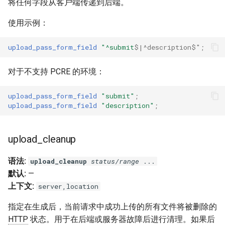
将任何字段从客户端传递到后端。
test
使用示例：
timer
upload_pass_form_field
"^submit
$|^description$"
;
tlc
对于不支持 PCRE 的环境：
tsort
upload_pass_form_field
"submit"
;
txid
upload_pass_form_field
"description"
;
upload
upload_cleanup
upstream-healthcheck
语法:
upload_cleanup
status/range
...
默认:
—
upstream
上下文:
server,location
uuid
指定在生成后，当前请求中成功上传的所有文件将被删除的
HTTP
状态。用于在后端或服务器故障后进行清理。如果后