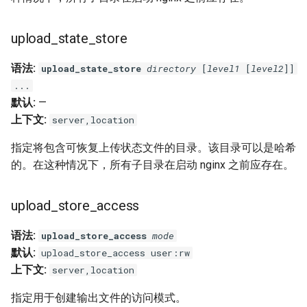
mail
upload_state_store
maxminddb
语法:
upload_state_store
directory
[
level1
[
level2
]]
...
memcached
默认:
—
上下文:
server,location
mlcache
指定将包含可恢复上传状态文件的目录。该目录可以是哈希
multiplexer
的。在这种情况下，所有子目录在启动 nginx 之前应存在。
murmurhash2
upload_store_access
mysql
语法:
upload_store_access
mode
默认:
upload_store_access user:rw
nettle
上下文:
server,location
指定用于创建输出文件的访问模式。
newrelic