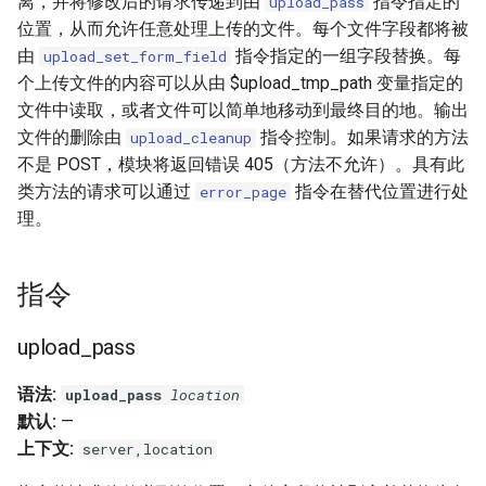
离，并将修改后的请求传递到由
指令指定的
upload_pass
injection
位置，从而允许任意处理上传的文件。每个文件字段都将被
由
指令指定的一组字段替换。每
upload_set_form_field
iputils
个上传文件的内容可以从由 $upload_tmp_path 变量指定的
文件中读取，或者文件可以简单地移动到最终目的地。输出
jit-uuid
文件的删除由
指令控制。如果请求的方法
upload_cleanup
不是 POST，模块将返回错误 405（方法不允许）。具有此
jq
类方法的请求可以通过
指令在替代位置进行处
error_page
理。
jsonrpc-batch
jump-consistent-hash
指令
jwt-verification
upload_pass
jwt
语法:
upload_pass
location
默认:
—
kafka
上下文:
server,location