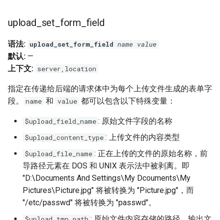
nsq
upload_set_form_field
ntlm
语法:
upload_set_form_field
name
value
默认:
—
openidc
上下文:
server,location
指定在传递给后端的请求体中为每个上传文件生成的表单字
openssl
段。
和
都可以包含以下特殊变量：
name
value
perf
: 原始文件字段的名称
$upload_field_name
: 上传文件的内容类型
$upload_content_type
prettycjson
: 正在上传的文件的原始名称，前
$upload_file_name
pubsub
导路径元素在 DOS 和 UNIX 表示法中被剥离。即
"D:\Documents And Settings\My Dcouments\My
qless-web
Pictures\Picture.jpg" 将被转换为 "Picture.jpg"，而
"/etc/passwd" 将被转换为 "passwd"。
qless
: 原始文件内容存储的路径。输出文
$upload_tmp_path