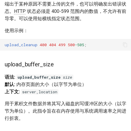
validation
端出于某种原因不需要上传的文件，也可以明确发出错误状
态。
HTTP
状态必须是 400-599 范围内的数值，不允许有前
vhost
导零。可以使用短横线指定状态范围。
waf
使用示例：
weauth
upload_cleanup
400
404
499
500
-505
;
websocket-proxy
upload_buffer_size
websocket
语法:
upload_buffer_size
size
默认:
内存页面的大小（以字节为单位）
woothee
上下文:
server,location
worker-events
用于累积文件数据并将其写入磁盘的写缓冲区的大小（以字
节为单位）。此指令旨在在内存使用与系统调用速率之间进
xxhash
行折衷。