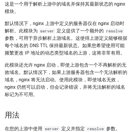
这是一个用于解析上游中的域名并保持其最新状态的 nginx
ctxdump
$is_tablet
模块。
dns-server
$is_tv
默认情况下，nginx 上游中定义的服务器仅在 nginx 启动时
解析。此模块为
定义提供了一个额外的
server
resolve
dns
$is_wearable
参数，可用于异步解析上游域名。这使得上游定义能够根据
每个域名的 DNS TTL 保持最新状态。如果您希望使用可能
etcd
$os_family
频繁更改 IP 地址的动态类型域名的上游，这将非常有用。
exec
$os_name
此模块还允许 nginx 启动，即使上游包含一个不再解析的无
效域名。默认情况下，如果上游服务器包含一个无法解析的
feishu-auth
$os_version
域名，nginx 将无法启动。使用此模块，即使域名无效，
nginx 仍然可以启动，但会记录错误，并将无法解析的域名
fileinfo
标记为不可用。
ftpclient
用法
global-throttle
在您的上游中使用
定义并指定
参数。
server
resolve