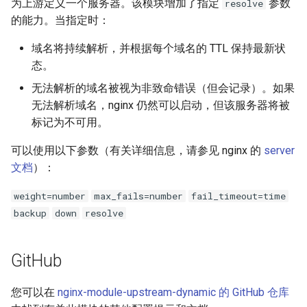
为上游定义一个服务器。该模块增加了指定
参数
resolve
injection
的能力。当指定时：
iputils
域名将持续解析，并根据每个域名的 TTL 保持最新状
态。
jit-uuid
无法解析的域名被视为非致命错误（但会记录）。如果
无法解析域名，nginx 仍然可以启动，但该服务器将被
jq
标记为不可用。
jsonrpc-batch
可以使用以下参数（有关详细信息，请参见 nginx 的
server
文档
）：
jump-consistent-hash
weight=number
max_fails=number
fail_timeout=time
jwt-verification
backup
down
resolve
jwt
GitHub
kafka
您可以在
nginx-module-upstream-dynamic 的 GitHub 仓库