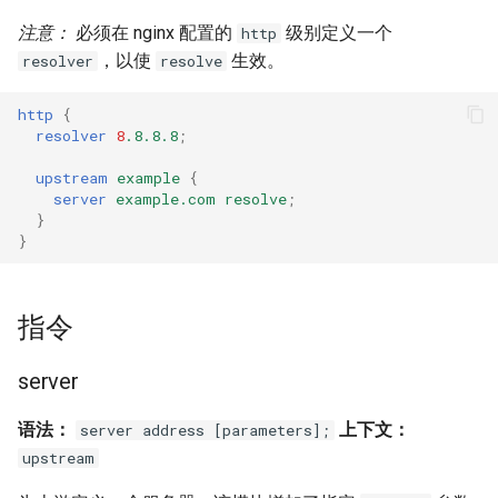
healthcheck
注意：
必须在 nginx 配置的
级别定义一个
http
，以使
生效。
resolver
resolve
hmac
http
{
hoedown
resolver
8
.8.8.8
;
upstream
example
{
http
server
example.com
resolve
;
}
http2
}
httpipe
指令
hyperscan
server
influx
语法：
上下文：
server address [parameters];
ini
upstream