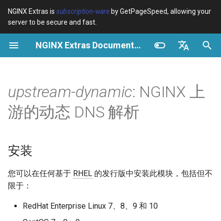
NGINX Extras is
subscription-ware
by GetPageSpeed, allowing your
server to be secure and fast.
正
NGINX Extras Documentation
在
概览
概览
概览
安装
概览
缓存
NGINX 稳定版与主线版 - 在
$bot_category
auto_reload
Module configuration
Domains and origins
Images
Release notes
VPS/Dedicated - Proxy
Brotli Compression
Country Blocking with Geo
初
English
RHEL/CentOS 上选择哪个分
Cache
始
Español
upstream-dynamic
: NGINX 上
支
Variables
Directives
Get started
用法
acme
性能
$bot_name
geoip2
Configure filters safely
Cache and system setting
CSS
CVE-2012-4001
VPS/Dedicated - FastCGI
化
Português (Brasil)
游的动态 DNS 解析
NGINX-MOD - 增强版
Cache
Examples
Examples
Production operations
指令
ada
安全
$bot_producer
geoip2_proxy
Filter catalogue
Admin pages
JavaScript
CVE-2012-4360
搜
Deutsch
NGINX，支持 HTTP/3、
HPACK 和 RHEL 的健康检查
cPanel EA4 - Proxy Cache
Troubleshooting
Troubleshooting
Filter reference
auto-ssl
server
$browser_engine
geoip2_proxy_recursive
Optimize for bandwidth
Downstream caching
Caching and networking
CVE-2013-6111
索
Français
安装
引
Русский
Tengine Web Server - 在
Related
Related
Release and security
GitHub
aws-auth
$browser_family
Restrict URLs
Console
HTML and markup
Security update, 2013
您可以在任何基于
RHEL
的发行版中安装此模块，包括但不
RHEL、CentOS 和 Rocky
擎
history
中文
限于：
Linux 上安装
aws-sdk
$browser_name
HTTPS support
Experiments
Analytics and advanced
NGINX security update, 20
RedHat Enterprise Linux 7、8、9 和 10
Plesk 控制面板的 NGINX 模
balancer
$browser_version
ModSecurity
Security update, January 2