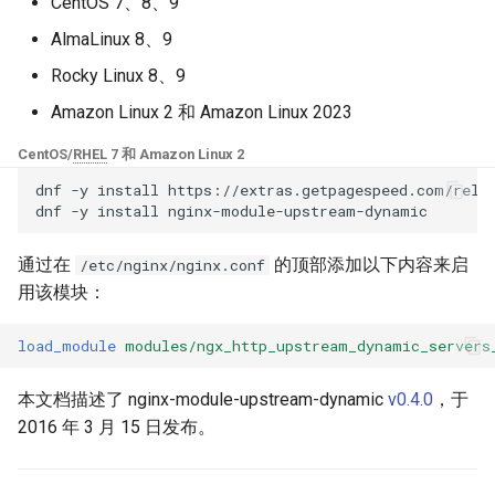
块 - RPM 包
CentOS 7、8、9
base-encoding
$device_brand
FAQ and troubleshooting
Security update, March 20
AlmaLinux 8、9
cPanel EA4 NGINX 模块 - 将
Rocky Linux 8、9
ea-nginx 变成性能与安全的强
cache
$device_json
大工具
Amazon Linux 2 和 Amazon Linux 2023
checkups
$device_model
CentOS/
RHEL
7 和 Amazon Linux 2
NGINX HTTP/3 QUIC 支持 -
dnf
-y
install
https://extras.getpagespeed.com/relea
RHEL 和 CentOS 的 RPM 包
consul-event
$device_type
dnf
-y
install
Angie Web Server - 在
consul
$is_ai_crawler
通过在
的顶部添加以下内容来启
/etc/nginx/nginx.conf
RHEL、CentOS、Rocky Linux
用该模块：
和 AlmaLinux 上安装
cookie
$is_bot
load_module
modules/ngx_http_upstream_dynamic_servers
core
$is_console
本文档描述了 nginx-module-upstream-dynamic
v0.4.0
，于
cors
$is_desktop
2016 年 3 月 15 日发布。
counter
$is_mobile