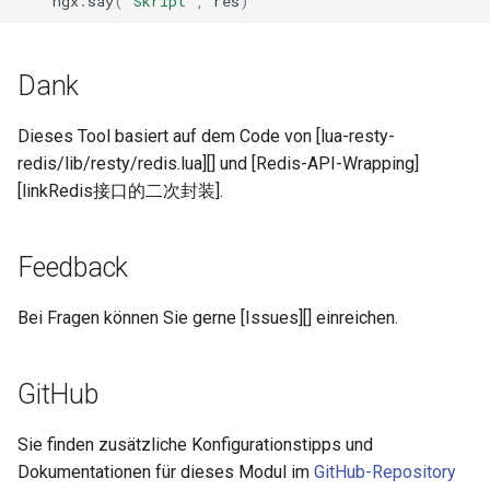
ngx
.
say
(
"Skript"
,
res
)
sorted-args
spnego-http-auth
Dank
srcache
Dieses Tool basiert auf dem Code von [lua-resty-
srt
redis/lib/resty/redis.lua][] und [Redis-API-Wrapping]
[linkRedis接口的二次封装].
statsd
Feedback
sticky
Bei Fragen können Sie gerne [Issues][] einreichen.
stream-lua
stream-sts
GitHub
stream-upsync
Sie finden zusätzliche Konfigurationstipps und
Dokumentationen für dieses Modul im
GitHub-Repository
sts