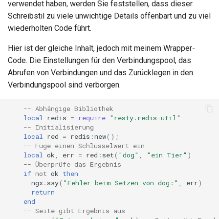
form-input
verwendet haben, werden Sie feststellen, dass dieser
Schreibstil zu viele unwichtige Details offenbart und zu viel
geoip
wiederholten Code führt.
Hier ist der gleiche Inhalt, jedoch mit meinem Wrapper-
google
Code. Die Einstellungen für den Verbindungspool, das
Abrufen von Verbindungen und das Zurücklegen in den
graphite
Verbindungspool sind verborgen.
headers-more
-- Abhängige Bibliothek
local
redis
=
require
"resty.redis-util"
hmac-secure-link
-- Initialisierung
local
red
=
redis
:
new
();
html-sanitize
-- Füge einen Schlüsselwert ein
local
ok
,
err
=
red
:
set
(
"dog"
,
"ein Tier"
)
-- Überprüfe das Ergebnis
iconv
if
not
ok
then
ngx
.
say
(
"Fehler beim Setzen von dog:"
,
err
)
return
image-filter
end
-- Seite gibt Ergebnis aus
immerse