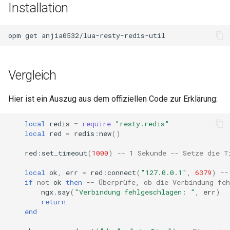
Installation
concat
cookie-flag
opm
get
cookie-limit
Vergleich
coolkit
Hier ist ein Auszug aus dem offiziellen Code zur Erklärung:
dav-ext
local
redis
=
require
"resty.redis"
local
red
=
redis
:
new
()
delay
red
:
set_timeout
(
1000
)
-- 1 Sekunde -- Setze die T
doh
local
ok
,
err
=
red
:
connect
(
"127.0.0.1"
,
6379
)
--
if
not
ok
then
-- Überprüfe, ob die Verbindung feh
dynamic-etag
ngx
.
say
(
"Verbindung fehlgeschlagen: "
,
err
)
return
dynamic-limit-req
end