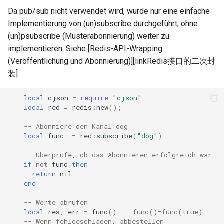
Da pub/sub nicht verwendet wird, wurde nur eine einfache
log-zmq
Implementierung von (un)subscribe durchgeführt, ohne
(un)psubscribe (Musterabonnierung) weiter zu
loop-detect
implementieren. Siehe [Redis-API-Wrapping
(Veröffentlichung und Abonnierung)][linkRedis接口的二次封
lua-upstream
装].
lua
local
cjson
=
require
"cjson"
local
red
=
redis
:
new
();
markdown
-- Abonniere den Kanal dog
local
func
=
red
:
subscribe
(
"dog"
)
memc
-- Überprüfe, ob das Abonnieren erfolgreich war
naxsi
if
not
func
then
return
nil
end
nchan
-- Werte abrufen
ndk
local
res
,
err
=
func
()
-- func()=func(true)
-- Wenn fehlgeschlagen, abbestellen