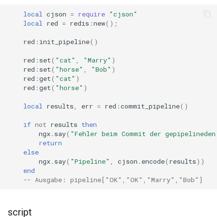
proxy-connect
local
cjson
=
require
"cjson"
local
red
=
redis
:
new
();
pta
red
:
init_pipeline
()
push-stream
red
:
set
(
"cat"
,
"Marry"
)
red
:
set
(
"horse"
,
"Bob"
)
red
:
get
(
"cat"
)
rdns
red
:
get
(
"horse"
)
redis-rate-limit
local
results
,
err
=
red
:
commit_pipeline
()
if
not
results
then
redis2
ngx
.
say
(
"Fehler beim Commit der gepipelineden
return
request-cookies-filter
else
ngx
.
say
(
"Pipeline"
,
cjson
.
encode
(
results
))
end
rewrite-status
-- Ausgabe: pipeline["OK","OK","Marry","Bob"]
rtmp
script