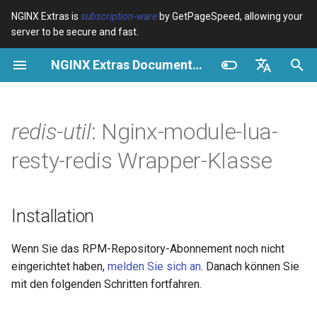
NGINX Extras is
subscription-ware
by GetPageSpeed, allowing your
server to be secure and fast.
S
NGINX Extras Documentation
u
Überblick
Installation
Caching
NGINX Stable vs Mainline -
Überblick
Überblick
Überblick
VPS/Dedicated - Proxy
Brotli Compression
Country Blocking with Geo
c
English
Welchen Branch soll man auf
Cache
h
Español
redis-util
: Nginx-module-lua-
RHEL/CentOS wählen
device-type
Leistung
CentOS/RHEL 7 oder
Variables
Directives
Amazon Linux 2
VPS/Dedicated - FastCGI
e
Português (Brasil)
resty-redis Wrapper-Klasse
NGINX-MOD - Verbesserte
Cache
geoip2
Sicherheit
Examples
Examples
w
Deutsch
NGINX mit HTTP/3, HPACK &
CentOS/RHEL 8+, Fedora
Gesundheitsprüfungen für
Linux, Amazon Linux 2023
cPanel EA4 - Proxy Cache
pagespeed
Troubleshooting
Troubleshooting
i
Français
Installation
RHEL
r
Русский
Einführung
abuse-guard
Related
Related
Wenn Sie das RPM-Repository-Abonnement noch nicht
Tengine Webserver -
d
中文
eingerichtet haben,
melden Sie sich an
. Danach können Sie
Installation auf RHEL, CentOS
Installation
accept-language
i
& Rocky Linux
mit den folgenden Schritten fortfahren.
n
Vergleich
access-control