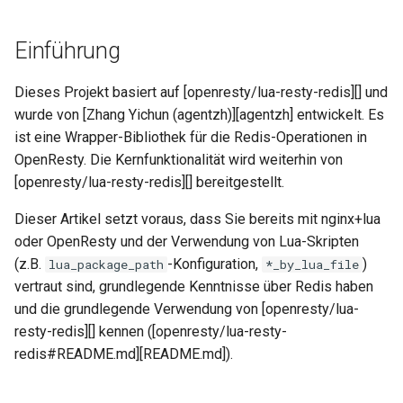
aws-auth
Einführung
bot-verifier
Dieses Projekt basiert auf [openresty/lua-resty-redis][] und
brotli
wurde von [Zhang Yichun (agentzh)][agentzh] entwickelt. Es
ist eine Wrapper-Bibliothek für die Redis-Operationen in
cache-purge
OpenResty. Die Kernfunktionalität wird weiterhin von
[openresty/lua-resty-redis][] bereitgestellt.
captcha
Dieser Artikel setzt voraus, dass Sie bereits mit nginx+lua
cgi
oder OpenResty und der Verwendung von Lua-Skripten
(z.B.
-Konfiguration,
)
lua_package_path
*_by_lua_file
combined-upstreams
vertraut sind, grundlegende Kenntnisse über Redis haben
und die grundlegende Verwendung von [openresty/lua-
compression-normalize
resty-redis][] kennen ([openresty/lua-resty-
redis#README.md][README.md]).
compression-vary