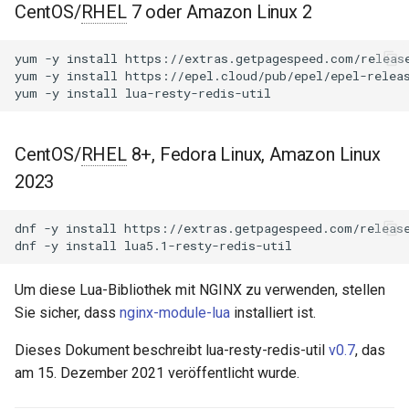
NGINX-Module für das Plesk-
CentOS/
RHEL
7 oder Amazon Linux 2
i
Control-Panel - RPM-Pakete
Hinweise
acme
t
yum
-y
install
https://extras.getpagespeed.com/release
cPanel EA4 NGINX-Module -
Standardwerte
ajp
yum
-y
install
https://epel.cloud/pub/epel/epel-releas
i
Verwandle ea-nginx in eine
yum
-y
install
a
Leistungs- und
subscribe
array-var
Sicherheitsmacht
l
CentOS/
RHEL
8+, Fedora Linux, Amazon Linux
pipeline
auth-digest
i
NGINX HTTP/3 QUIC
2023
Unterstützung - RPM-Pakete
script
auth-hash
s
für RHEL & CentOS
dnf
-y
install
https://extras.getpagespeed.com/release
i
dnf
-y
install
Dank
auth-ldap
Angie Web Server -
e
Installation auf RHEL, CentOS,
Um diese Lua-Bibliothek mit NGINX zu verwenden, stellen
Feedback
auth-pam
r
Rocky Linux & AlmaLinux
Sie sicher, dass
nginx-module-lua
installiert ist.
GitHub
auth-radius
t
Dieses Dokument beschreibt lua-resty-redis-util
v0.7
, das
am 15. Dezember 2021 veröffentlicht wurde.
auth-totp