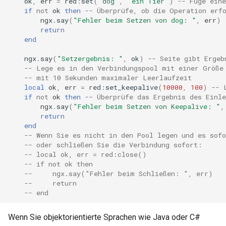
ok
,
err
=
red
:
set
(
"dog"
,
"ein Tier"
)
-- Füge ein
echo
if
not
ok
then
-- Überprüfe, ob die Operation erf
ngx
.
say
(
"Fehler beim Setzen von dog: "
,
err
)
encrypted-session
return
end
error-log-write
ngx
.
say
(
"Setzergebnis: "
,
ok
)
-- Seite gibt Ergeb
-- Lege es in den Verbindungspool mit einer Größe
-- mit 10 Sekunden maximaler Leerlaufzeit
eval
local
ok
,
err
=
red
:
set_keepalive
(
10000
,
100
)
-- 
if
not
ok
then
-- Überprüfe das Ergebnis des Einle
execute
ngx
.
say
(
"Fehler beim Setzen von Keepalive: "
,
return
end
f4fhds
-- Wenn Sie es nicht in den Pool legen und es sof
-- oder schließen Sie die Verbindung sofort:
fancyindex
-- local ok, err = red:close()
-- if not ok then
--     ngx.say("Fehler beim Schließen: ", err)
fips-check
--     return
-- end
flv
Wenn Sie objektorientierte Sprachen wie Java oder C#