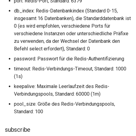
port: Redis-Port, Standard: 6379
db_index: Redis-Datenbankindex (Standard 0-15,
keyval
insgesamt 16 Datenbanken), die Standarddatenbank ist
0 (es wird empfohlen, verschiedene Ports für
label
verschiedene Instanzen oder unterschiedliche Präfixe
length-hiding
zu verwenden, da der Wechsel der Datenbank den
Befehl select erfordert), Standard: 0
let
password: Passwort für die Redis-Authentifizierung
timeout: Redis-Verbindungs-Timeout, Standard: 1000
limit-traffic-rate
(1s)
link
keepalive: Maximale Leerlaufzeit des Redis-
Verbindungspools, Standard: 60000 (1m)
live-common
pool_size: Größe des Redis-Verbindungspools,
Standard: 100
log-sqlite
subscribe
log-var-set