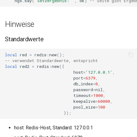
ngx
.
say
(
"Setzergebnis: "
,
ok
)
-- Seite gibt Ergeb
immutable
Hinweise
internal-redirect
Standardwerte
ipscrub
local
red
=
redis
:
new
();
ipset-access
-- verwendet Standardwerte, entspricht
local
red2
=
redis
:
new
({
host
=
'127.0.0.1'
,
jpeg
port
=
6379
,
db_index
=
0
,
js-challenge
password
=
nil
,
timeout
=
1000
,
keepalive
=
60000
,
json-var
pool_size
=
100
});
json
host: Redis-Host, Standard: 127.0.0.1
jwt