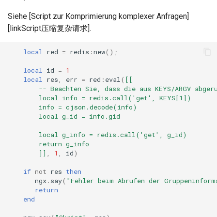
secure-token
Siehe [Script zur Komprimierung komplexer Anfragen]
security-headers
[linkScript压缩复杂请求].
local
red
=
redis
:
new
();
security
local
id
=
1
selective-cache-purge
local
res
,
err
=
red
:
eval
(
[[
        -- Beachten Sie, dass die aus KEYS/ARGV abger
        local info = redis.call('get', KEYS[1])
server-redirect
        info = cjson.decode(info)
        local g_id = info.gid
set-misc
        local g_info = redis.call('get', g_id)
        return g_info
shibboleth
        ]]
,
1
,
id
)
slowfs
if
not
res
then
ngx
.
say
(
"Fehler beim Abrufen der Gruppeninform
return
small-light
end