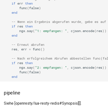
if
err
then
nftset-access
func
(
false
)
end
njs
-- Wenn ein Ergebnis abgerufen wurde, gebe es auf 
if
res
then
ntlm
ngx
.
say
(
"1: empfangen: "
,
cjson
.
encode
(
res
))
end
otel
-- Erneut abrufen
res
,
err
=
func
()
passenger
-- Nach erfolgreichem Abrufen abbestellen func(fa
if
res
then
perl
ngx
.
say
(
"2: empfangen: "
,
cjson
.
encode
(
res
))
func
(
false
)
phantom-token
end
pipelog
pipeline
postgres
Siehe [openresty/lua-resty-redis#Synopsis][].