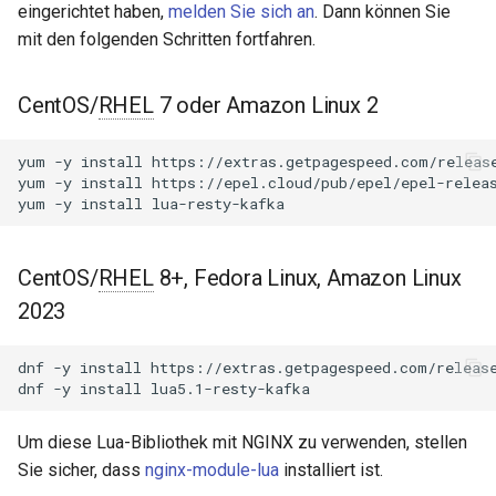
NGINX-Module für das Plesk-
eingerichtet haben,
melden Sie sich an
. Dann können Sie
i
Control-Panel - RPM-Pakete
Methoden
acme
mit den folgenden Schritten fortfahren.
t
cPanel EA4 NGINX-Module -
new
ajp
i
CentOS/
RHEL
7 oder Amazon Linux 2
Verwandle ea-nginx in eine
a
Leistungs- und
fetch_metadata
array-var
yum
-y
install
https://extras.getpagespeed.com/release
Sicherheitsmacht
l
yum
-y
install
https://epel.cloud/pub/epel/epel-releas
refresh
auth-digest
yum
-y
install
i
NGINX HTTP/3 QUIC
Unterstützung - RPM-Pakete
choose_api_version
auth-hash
s
für RHEL & CentOS
CentOS/
RHEL
8+, Fedora Linux, Amazon Linux
i
resty.kafka.producer
auth-ldap
2023
Angie Web Server -
e
Installation auf RHEL, CentOS,
Methoden
auth-pam
dnf
-y
install
https://extras.getpagespeed.com/release
r
Rocky Linux & AlmaLinux
dnf
-y
install
new
auth-radius
t
Um diese Lua-Bibliothek mit NGINX zu verwenden, stellen
send
auth-totp
Sie sicher, dass
nginx-module-lua
installiert ist.