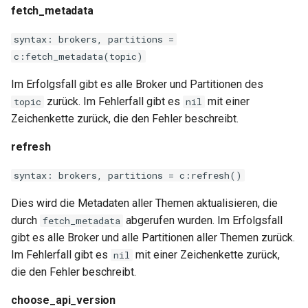
fetch_metadata
proxy-connect
syntax: brokers, partitions =
pta
c:fetch_metadata(topic)
push-stream
Im Erfolgsfall gibt es alle Broker und Partitionen des
zurück. Im Fehlerfall gibt es
mit einer
topic
nil
rdns
Zeichenkette zurück, die den Fehler beschreibt.
redis-rate-limit
refresh
syntax: brokers, partitions = c:refresh()
redis2
Dies wird die Metadaten aller Themen aktualisieren, die
request-cookies-filter
durch
abgerufen wurden. Im Erfolgsfall
fetch_metadata
gibt es alle Broker und alle Partitionen aller Themen zurück.
rewrite-status
Im Fehlerfall gibt es
mit einer Zeichenkette zurück,
nil
die den Fehler beschreibt.
rtmp
choose_api_version