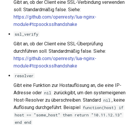
Gibt an, ob der Client eine SSL-Verbindung verwenden
nftset-access
soll. Standardmäßig false. Siehe:
https://github.com/openresty/lua-nginx-
njs
module#tcpsocksslhandshake
ssl_verify
ntlm
Gibt an, ob der Client eine SSL-Überprüfung
otel
durchführen soll. Standardmäßig false. Siehe:
https://github.com/openresty/lua-nginx-
passenger
module#tcpsocksslhandshake
resolver
perl
Gibt eine Funktion zur Hostauflösung an, die eine IP-
Adresse oder
zurückgibt, um den systemeigenen
nil
phantom-token
Host-Resolver zu überschreiben. Standard
, keine
nil
Auflösung durchgeführt. Beispiel
function(host) if
pipelog
host == "some_host" then return "10.11.12.13"
postgres
end end