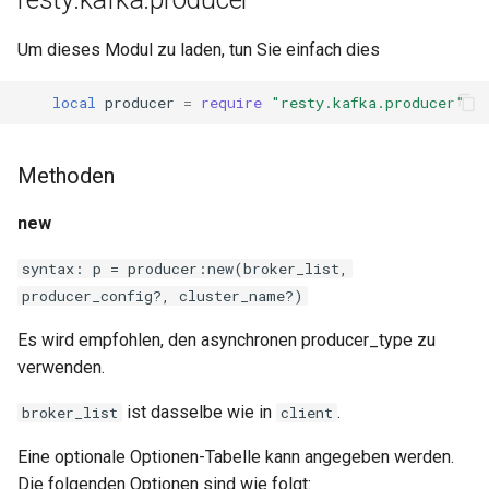
sorted-args
Um dieses Modul zu laden, tun Sie einfach dies
spnego-http-auth
local
producer
=
require
"resty.kafka.producer"
srcache
srt
Methoden
statsd
new
syntax: p = producer:new(broker_list,
sticky
producer_config?, cluster_name?)
stream-lua
Es wird empfohlen, den asynchronen producer_type zu
verwenden.
stream-sts
ist dasselbe wie in
.
broker_list
client
stream-upsync
Eine optionale Optionen-Tabelle kann angegeben werden.
sts
Die folgenden Optionen sind wie folgt: