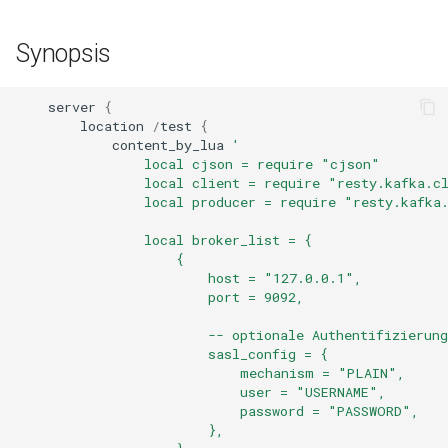
GitHub
concat
Synopsis
cookie-flag
server
{
cookie-limit
location
/
test
{
content_by_lua
'
coolkit
                local cjson = require "cjson"
                local client = require "resty.kafka.c
                local producer = require "resty.kafka
dav-ext
                local broker_list = {
                    {
delay
                        host = "127.0.0.1",
                        port = 9092,
doh
                        -- optionale Authentifizierung
                        sasl_config = {
dynamic-etag
                            mechanism = "PLAIN",
                            user = "USERNAME",
dynamic-limit-req
                            password = "PASSWORD",
                        },