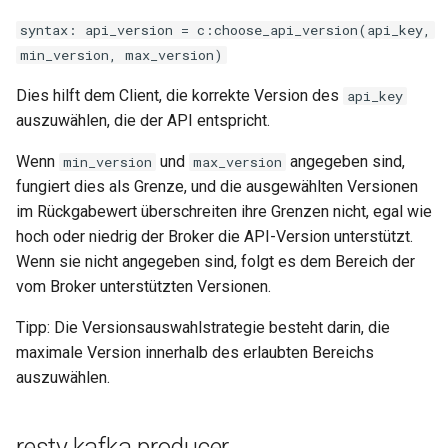
secure-token
syntax: api_version = c:choose_api_version(api_key,
min_version, max_version)
security-headers
Dies hilft dem Client, die korrekte Version des
api_key
security
auszuwählen, die der API entspricht.
selective-cache-purge
Wenn
und
angegeben sind,
min_version
max_version
fungiert dies als Grenze, und die ausgewählten Versionen
server-redirect
im Rückgabewert überschreiten ihre Grenzen nicht, egal wie
hoch oder niedrig der Broker die API-Version unterstützt.
set-misc
Wenn sie nicht angegeben sind, folgt es dem Bereich der
vom Broker unterstützten Versionen.
shibboleth
Tipp: Die Versionsauswahlstrategie besteht darin, die
slowfs
maximale Version innerhalb des erlaubten Bereichs
auszuwählen.
small-light
resty.kafka.producer