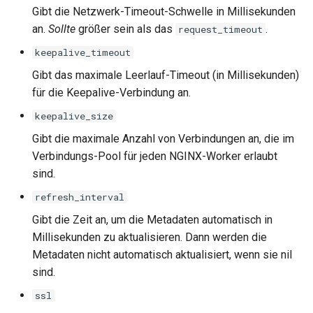
Gibt die Netzwerk-Timeout-Schwelle in Millisekunden
log-zmq
an.
Sollte
größer sein als das
.
request_timeout
keepalive_timeout
loop-detect
Gibt das maximale Leerlauf-Timeout (in Millisekunden)
lua-upstream
für die Keepalive-Verbindung an.
keepalive_size
lua
Gibt die maximale Anzahl von Verbindungen an, die im
Verbindungs-Pool für jeden NGINX-Worker erlaubt
markdown
sind.
memc
refresh_interval
Gibt die Zeit an, um die Metadaten automatisch in
naxsi
Millisekunden zu aktualisieren. Dann werden die
Metadaten nicht automatisch aktualisiert, wenn sie nil
nchan
sind.
ndk
ssl