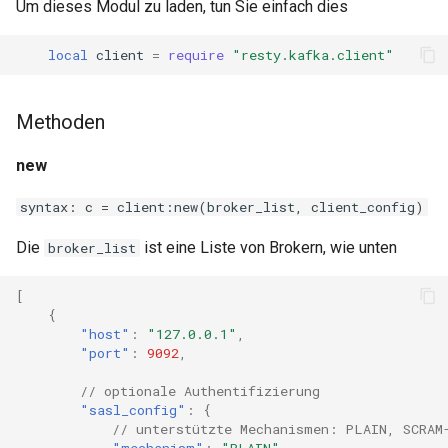
Um dieses Modul zu laden, tun Sie einfach dies
immutable
local
client
=
require
"resty.kafka.client"
internal-redirect
Methoden
ipscrub
new
ipset-access
syntax: c = client:new(broker_list, client_config)
jpeg
Die
ist eine Liste von Brokern, wie unten
broker_list
js-challenge
[
{
"host"
:
"127.0.0.1"
,
json-var
"port"
:
9092
,
json
// optionale Authentifizierung
"sasl_config"
:
{
// unterstützte Mechanismen: PLAIN, SCRAM
jwt
"mechanism"
:
"PLAIN"
,