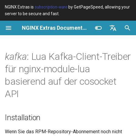
NGINX Extras is
subscription-ware
by GetPageSpeed, allowing your
server to be secure and fast.
S
NGINX Extras Documentation
u
Überblick
Installation
Caching
NGINX Stable vs Mainline -
Überblick
Überblick
Überblick
VPS/Dedicated - Proxy
Brotli Compression
Country Blocking with Geo
c
English
Welchen Branch soll man auf
Cache
h
Español
kafka
: Lua Kafka-Client-Treiber
RHEL/CentOS wählen
device-type
Leistung
CentOS/RHEL 7 oder
Variables
Directives
Get started
Amazon Linux 2
VPS/Dedicated - FastCGI
e
Português (Brasil)
für nginx-module-lua
NGINX-MOD - Verbesserte
Cache
geoip2
Sicherheit
Examples
Examples
Production operations
w
Deutsch
NGINX mit HTTP/3, HPACK &
CentOS/RHEL 8+, Fedora
basierend auf der cosocket
Gesundheitsprüfungen für
Linux, Amazon Linux 2023
cPanel EA4 - Proxy Cache
pagespeed
Troubleshooting
Troubleshooting
Filter reference
i
Français
API
RHEL
r
Русский
Synopsis
abuse-guard
Related
Related
Release and security
Tengine Webserver -
d
history
中文
Installation auf RHEL, CentOS
Module
accept-language
Installation
i
& Rocky Linux
n
resty.kafka.client
access-control
Wenn Sie das RPM-Repository-Abonnement noch nicht