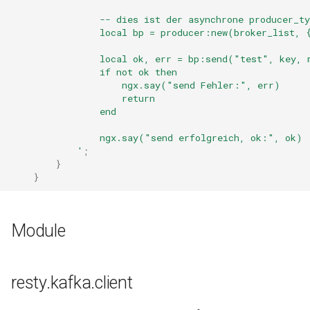
form-input
                -- dies ist der asynchrone producer_t
                local bp = producer:new(broker_list, 
geoip
                local ok, err = bp:send("test", key, 
google
                if not ok then
                    ngx.say("send Fehler:", err)
                    return
graphite
                end
headers-more
                ngx.say("send erfolgreich, ok:", ok)
            '
;
}
hmac-secure-link
}
html-sanitize
Module
iconv
image-filter
resty.kafka.client
immerse