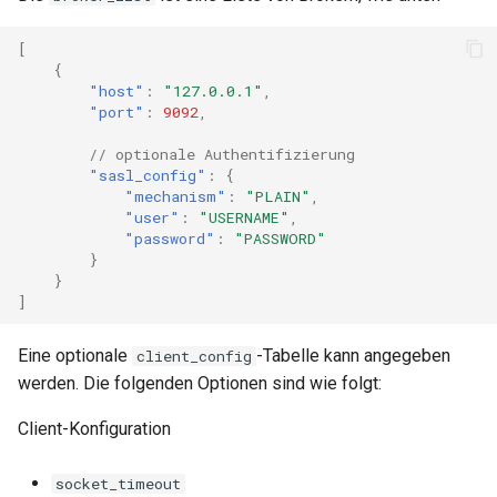
[
{
"host"
:
"127.0.0.1"
,
"port"
:
9092
,
// optionale Authentifizierung
"sasl_config"
:
{
"mechanism"
:
"PLAIN"
,
"user"
:
"USERNAME"
,
"password"
:
"PASSWORD"
}
}
]
Eine optionale
-Tabelle kann angegeben
client_config
werden. Die folgenden Optionen sind wie folgt:
Client-Konfiguration
socket_timeout