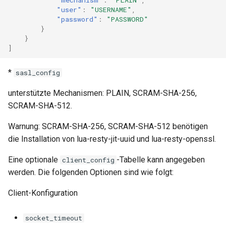
"user"
:
"USERNAME"
,
keyval
"password"
:
"PASSWORD"
}
}
label
]
length-hiding
*
sasl_config
let
unterstützte Mechanismen: PLAIN, SCRAM-SHA-256,
SCRAM-SHA-512.
limit-traffic-rate
Warnung: SCRAM-SHA-256, SCRAM-SHA-512 benötigen
die Installation von lua-resty-jit-uuid und lua-resty-openssl.
link
Eine optionale
-Tabelle kann angegeben
client_config
live-common
werden. Die folgenden Optionen sind wie folgt:
log-sqlite
Client-Konfiguration
log-var-set
socket_timeout