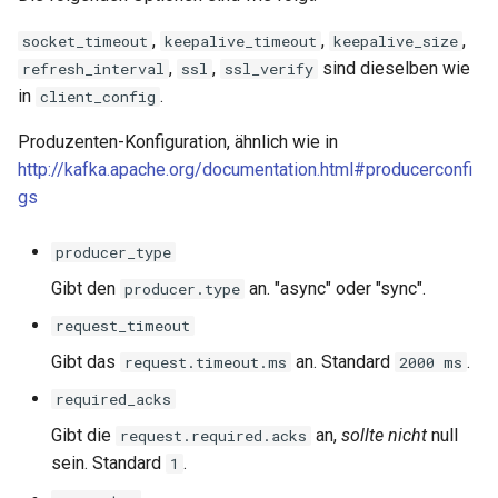
,
,
,
socket_timeout
keepalive_timeout
keepalive_size
substitutions
,
,
sind dieselben wie
refresh_interval
ssl
ssl_verify
in
.
client_config
sxg
Produzenten-Konfiguration, ähnlich wie in
sysguard
http://kafka.apache.org/documentation.html#producerconfi
gs
teslagov-jwt
producer_type
testcookie
Gibt den
an. "async" oder "sync".
producer.type
traffic-accounting
request_timeout
Gibt das
an. Standard
.
request.timeout.ms
2000 ms
trim
required_acks
ts
Gibt die
an,
sollte nicht
null
request.required.acks
sein. Standard
.
1
tuning