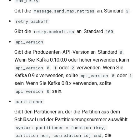
max_retry
Gibt die
an. Standard
.
message.send.max.retries
3
unbrotli
retry_backoff
untar
Gibt die
an. Standard
.
retry.backoff.ms
100
api_version
unzstd
Gibt die Produzenten-API-Version an. Standard
.
0
upload-progress
Wenn Sie Kafka 0.10.0.0 oder höher verwenden, kann
,
oder
verwenden. Wenn Sie
api_version
0
1
2
upload
Kafka 0.9.x verwenden, sollte
oder
api_version
0
1
sein. Wenn Sie Kafka 0.8.x verwenden, sollte
upstream-dynamic
sein.
api_version
0
partitioner
upstream-fair
Gibt den Partitioner an, der die Partition aus dem
upstream-jdomain
Schlüssel und der Partitionierungsnummer auswählt.
syntax: partitioner = function (key,
upsync
, die
partition_num, correlation_id) end