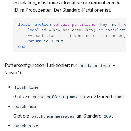
correlation_id ist eine automatisch inkrementierende
var
ID im Produzenten. Der Standard-Partitioner ist:
vod
local
function
default_partitioner
(
key
,
num
,
cor
local
id
=
key
and
crc32
(
key
)
or
correlation
-- partition_id ist kontinuierlich und begin
vts
return
id
%
num
end
waf
Pufferkonfiguration (funktioniert nur
=
producer_type
wasm-wasmtime
"async")
webp
flush_time
xslt
Gibt das
an. Standard
.
queue.buffering.max.ms
1000
batch_num
xss
Gibt die
an. Standard
.
batch.num.messages
200
zip
batch_size