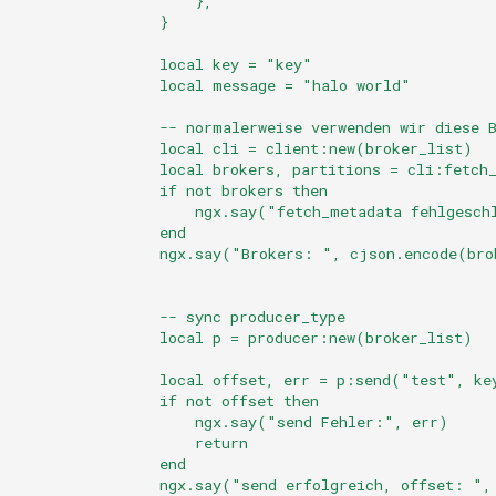
                    },
echo
                }
                local key = "key"
encrypted-session
                local message = "halo world"
error-log-write
                -- normalerweise verwenden wir diese 
                local cli = client:new(broker_list)
                local brokers, partitions = cli:fetch
eval
                if not brokers then
                    ngx.say("fetch_metadata fehlgesch
execute
                end
                ngx.say("Brokers: ", cjson.encode(bro
f4fhds
                -- sync producer_type
fancyindex
                local p = producer:new(broker_list)
                local offset, err = p:send("test", ke
fips-check
                if not offset then
                    ngx.say("send Fehler:", err)
                    return
flv
                end
                ngx.say("send erfolgreich, offset: ",