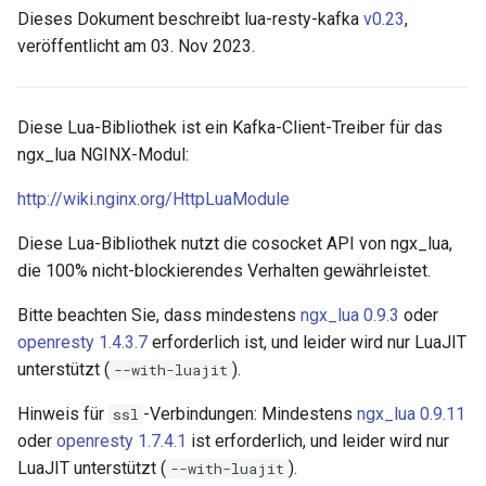
Dieses Dokument beschreibt lua-resty-kafka
v0.23
,
offset
aws-auth
veröffentlicht am 03. Nov 2023.
flush
bot-verifier
Diese Lua-Bibliothek ist ein Kafka-Client-Treiber für das
resty.kafka.basic-consumer
brotli
ngx_lua NGINX-Modul:
Methoden
cache-purge
http://wiki.nginx.org/HttpLuaModule
new
captcha
Diese Lua-Bibliothek nutzt die cosocket API von ngx_lua,
die 100% nicht-blockierendes Verhalten gewährleistet.
list_offset
cgi
Bitte beachten Sie, dass mindestens
ngx_lua 0.9.3
oder
openresty 1.4.3.7
erforderlich ist, und leider wird nur LuaJIT
fetch
combined-upstreams
unterstützt (
).
--with-luajit
Fehler
compression-normalize
Hinweis für
-Verbindungen: Mindestens
ngx_lua 0.9.11
ssl
oder
openresty 1.7.4.1
ist erforderlich, und leider wird nur
Siehe auch
compression-vary
LuaJIT unterstützt (
).
--with-luajit