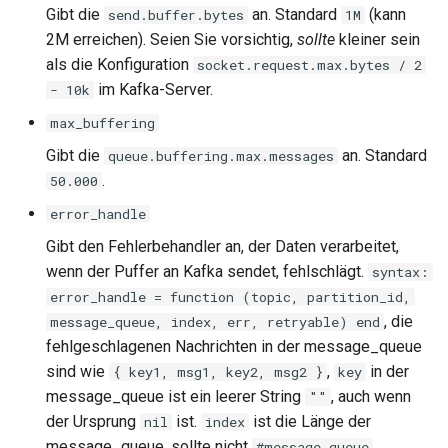
Gibt die
an. Standard
(kann
send.buffer.bytes
1M
zstd
2M erreichen). Seien Sie vorsichtig,
sollte
kleiner sein
als die Konfiguration
socket.request.max.bytes / 2
im Kafka-Server.
- 10k
max_buffering
Gibt die
an. Standard
queue.buffering.max.messages
.
50.000
error_handle
Gibt den Fehlerbehandler an, der Daten verarbeitet,
wenn der Puffer an Kafka sendet, fehlschlägt.
syntax:
error_handle = function (topic, partition_id,
, die
message_queue, index, err, retryable) end
fehlgeschlagenen Nachrichten in der message_queue
sind wie
,
in der
{ key1, msg1, key2, msg2 }
key
message_queue ist ein leerer String
, auch wenn
""
der Ursprung
ist.
ist die Länge der
nil
index
message_queue, sollte nicht
#message_queue