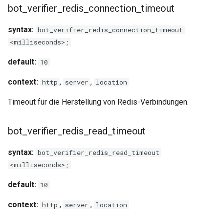
bot_verifier_redis_connection_timeout
snappy
syntax:
bot_verifier_redis_connection_timeout
sniproxy
<milliseconds>;
socket
default:
10
stats
context:
,
,
http
server
location
Timeout für die Herstellung von Redis-Verbindungen.
string
t1k
bot_verifier_redis_read_timeout
tags
syntax:
bot_verifier_redis_read_timeout
<milliseconds>;
tarantool
default:
10
template
context:
,
,
http
server
location