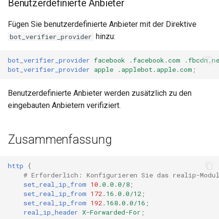
libcjson
Benutzerdefinierte Anbieter
Fügen Sie benutzerdefinierte Anbieter mit der Direktive
libr3
hinzu:
bot_verifier_provider
limit-rate
bot_verifier_provider
facebook
.facebook.com
.fbcdn.n
bot_verifier_provider
apple
.applebot.apple.com
;
limit-traffic
Benutzerdefinierte Anbieter werden zusätzlich zu den
lmdb
eingebauten Anbietern verifiziert.
locations
Zusammenfassung
lock
http
{
logger-socket
# Erforderlich: Konfigurieren Sie das realip-Modu
set_real_ip_from
10
.0.0.0/8
;
lrucache
set_real_ip_from
172
.16.0.0/12
;
set_real_ip_from
192
.168.0.0/16
;
real_ip_header
X-Forwarded-For
;
macaroons