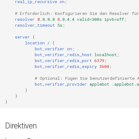
real_ip_recursive
on
;
# Erforderlich: Konfigurieren Sie den Resolver fü
mail
resolver
8
.8.8.8
8
.8.4.4
valid=300s
ipv6=off
;
resolver_timeout
5s
;
maxminddb
server
{
location
/
{
memcached
bot_verifier
on
;
bot_verifier_redis_host
localhost
;
mlcache
bot_verifier_redis_port
6379
;
bot_verifier_redis_expiry
3600
;
multiplexer
# Optional: Fügen Sie benutzerdefinierte 
bot_verifier_provider
applebot
.applebot.
murmurhash2
}
}
}
mysql
nettle
Direktiven
newrelic