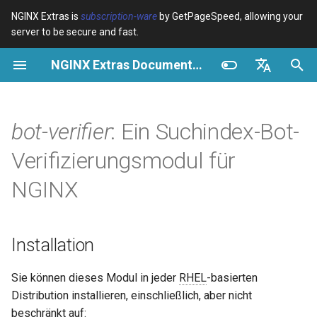
NGINX Extras is
subscription-ware
by GetPageSpeed, allowing your
server to be secure and fast.
S
NGINX Extras Documentation
u
Überblick
Überblick
Überblick
Installation
Überblick
Caching
NGINX Stable vs Mainline -
$bot_category
auto_reload
VPS/Dedicated - Proxy
Brotli Compression
Country Blocking with Geo
c
English
Welchen Branch soll man auf
Cache
h
Español
bot-verifier
: Ein Suchindex-Bot-
RHEL/CentOS wählen
Variables
Directives
Funktionen
acme
Leistung
$bot_name
geoip2
VPS/Dedicated - FastCGI
e
Português (Brasil)
Verifizierungsmodul für
NGINX-MOD - Verbesserte
Cache
Examples
Examples
Unterstützte Anbieter
ada
Sicherheit
$bot_producer
geoip2_proxy
w
Deutsch
NGINX mit HTTP/3, HPACK &
NGINX
Gesundheitsprüfungen für
cPanel EA4 - Proxy Cache
Troubleshooting
Troubleshooting
auto-ssl
Eingebaute Anbieter
$browser_engine
geoip2_proxy_recursive
i
Français
RHEL
r
Русский
Related
Related
aws-auth
Benutzerdefinierte Anbieter
$browser_family
Installation
Tengine Webserver -
d
中文
Installation auf RHEL, CentOS
Zusammenfassung
aws-sdk
$browser_name
i
Sie können dieses Modul in jeder
RHEL
-basierten
& Rocky Linux
Distribution installieren, einschließlich, aber nicht
n
Direktiven
balancer
$browser_version
beschränkt auf: