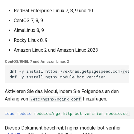
NGINX-Module für das Plesk-
i
Control-Panel - RPM-Pakete
base-encoding
bot_verifier
$device_brand
RedHat Enterprise Linux 7, 8, 9 und 10
t
CentOS 7, 8, 9
cPanel EA4 NGINX-Module -
cache
bot_verifier_provider
$device_json
i
Verwandle ea-nginx in eine
AlmaLinux 8, 9
a
Leistungs- und
checkups
bot_verifier_redis_host
$device_model
Rocky Linux 8, 9
Sicherheitsmacht
l
Amazon Linux 2 und Amazon Linux 2023
consul-event
bot_verifier_redis_port
$device_type
i
NGINX HTTP/3 QUIC
CentOS/
RHEL
7 und Amazon Linux 2
Unterstützung - RPM-Pakete
consul
bot_verifier_redis_connection_timeout
$is_ai_crawler
s
dnf
-y
install
https://extras.getpagespeed.com/relea
für RHEL & CentOS
dnf
-y
install
i
cookie
bot_verifier_redis_read_timeout
$is_bot
Angie Web Server -
e
Aktivieren Sie das Modul, indem Sie Folgendes an den
Installation auf RHEL, CentOS,
core
bot_verifier_redis_expiry
$is_console
Anfang von
hinzufügen:
/etc/nginx/nginx.conf
r
Rocky Linux & AlmaLinux
cors
bot_verifier_redis_database
$is_desktop
t
load_module
modules/ngx_http_bot_verifier_module.so
;
counter
bot_verifier_redis_password
$is_mobile
Dieses Dokument beschreibt nginx-module-bot-verifier