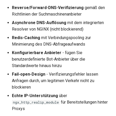
healthcheck
Reverse/Forward-DNS-Verifizierung
gemäß den
Richtlinien der Suchmaschinenanbieter
hmac
Asynchrone DNS-Auflösung
mit dem integrierten
Resolver von NGINX (nicht blockierend)
hoedown
Redis-Caching
mit Verbindungspooling zur
http
Minimierung des DNS-Abfrageaufwands
Konfigurierbare Anbieter
- fügen Sie
http2
benutzerdefinierte Bot-Anbieter über die
Standardwerte hinaus hinzu
httpipe
Fail-open-Design
- Verifizierungsfehler lassen
hyperscan
Anfragen durch, um legitimen Verkehr nicht zu
blockieren
influx
Echte IP-Unterstützung
über
für Bereitstellungen hinter
ngx_http_realip_module
ini
Proxys