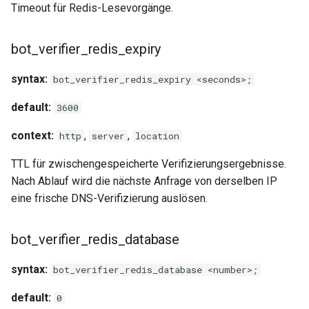
test
Timeout für Redis-Lesevorgänge.
timer
bot_verifier_redis_expiry
tlc
syntax:
bot_verifier_redis_expiry <seconds>;
default:
tsort
3600
context:
,
,
http
server
location
txid
TTL für zwischengespeicherte Verifizierungsergebnisse.
upload
Nach Ablauf wird die nächste Anfrage von derselben IP
eine frische DNS-Verifizierung auslösen.
upstream-healthcheck
bot_verifier_redis_database
upstream
syntax:
bot_verifier_redis_database <number>;
uuid
default:
0