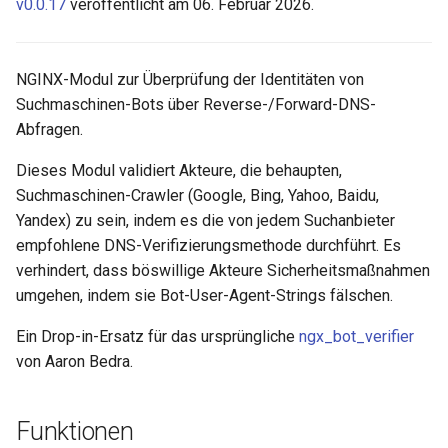
v0.0.17
veröffentlicht am 06. Februar 2026.
Asynchrone DNS-Auflösung
ctxdump
$is_tablet
GitHub
dns-server
$is_tv
NGINX-Modul zur Überprüfung der Identitäten von
Suchmaschinen-Bots über Reverse-/Forward-DNS-
dns
$is_wearable
Abfragen.
etcd
Dieses Modul validiert Akteure, die behaupten,
$os_family
Suchmaschinen-Crawler (Google, Bing, Yahoo, Baidu,
exec
$os_name
Yandex) zu sein, indem es die von jedem Suchanbieter
empfohlene DNS-Verifizierungsmethode durchführt. Es
feishu-auth
$os_version
verhindert, dass böswillige Akteure Sicherheitsmaßnahmen
umgehen, indem sie Bot-User-Agent-Strings fälschen.
fileinfo
Ein Drop-in-Ersatz für das ursprüngliche
ngx_bot_verifier
von Aaron Bedra.
ftpclient
global-throttle
Funktionen