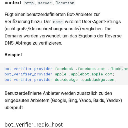
context:
,
,
http
server
location
rabbitmqstomp
Fügt einen benutzerdefinierten Bot-Anbieter zur
Verifizierung hinzu. Der
wird mit User-Agent-Strings
name
rack
(nicht groß-/kleinschreibungssensitiv) verglichen. Die
Domains werden verwendet, um das Ergebnis der Reverse-
radixtree
DNS-Abfrage zu verifizieren.
redis-connector
Beispiel:
redis-ratelimit
bot_verifier_provider
facebook
.facebook.com
.fbcdn.n
bot_verifier_provider
apple
.applebot.apple.com
;
redis-util
bot_verifier_provider
duckduckgo
.duckduckgo.com
;
redis
Benutzerdefinierte Anbieter werden zusätzlich zu den
eingebauten Anbietern (Google, Bing, Yahoo, Baidu, Yandex)
repl
überprüft.
reqargs
bot_verifier_redis_host