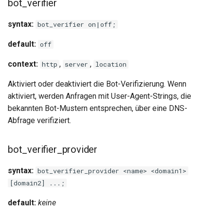
bot_verifier
nsq
syntax:
bot_verifier on|off;
ntlm
default:
off
context:
,
,
http
server
location
openidc
Aktiviert oder deaktiviert die Bot-Verifizierung. Wenn
openssl
aktiviert, werden Anfragen mit User-Agent-Strings, die
bekannten Bot-Mustern entsprechen, über eine DNS-
perf
Abfrage verifiziert.
prettycjson
bot_verifier_provider
pubsub
syntax:
bot_verifier_provider <name> <domain1>
[domain2] ...;
qless-web
default:
keine
qless