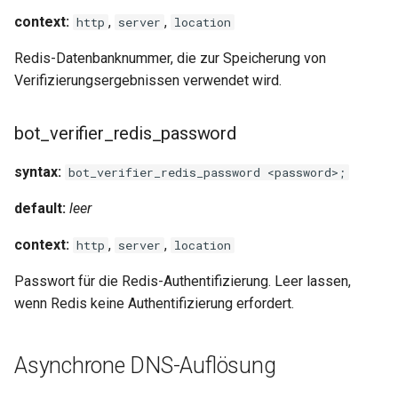
validation
context:
,
,
http
server
location
vhost
Redis-Datenbanknummer, die zur Speicherung von
Verifizierungsergebnissen verwendet wird.
waf
bot_verifier_redis_password
weauth
syntax:
bot_verifier_redis_password <password>;
websocket-proxy
default:
leer
websocket
context:
,
,
http
server
location
woothee
Passwort für die Redis-Authentifizierung. Leer lassen,
wenn Redis keine Authentifizierung erfordert.
worker-events
xxhash
Asynchrone DNS-Auflösung