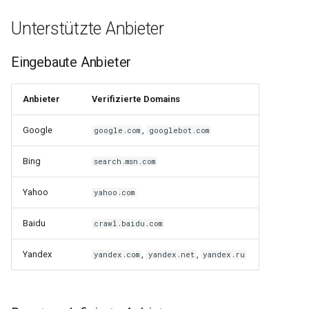
injection
Unterstützte Anbieter
iputils
Eingebaute Anbieter
jit-uuid
Anbieter
Verifizierte Domains
jq
Google
,
google.com
googlebot.com
jsonrpc-batch
Bing
search.msn.com
jump-consistent-hash
Yahoo
yahoo.com
jwt-verification
Baidu
crawl.baidu.com
jwt
Yandex
,
,
yandex.com
yandex.net
yandex.ru
kafka