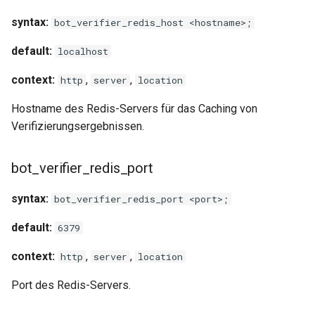
requests
syntax:
bot_verifier_redis_host <hostname>;
riak
default:
localhost
context:
,
,
http
server
location
router
Hostname des Redis-Servers für das Caching von
rsa
Verifizierungsergebnissen.
scrypt
bot_verifier_redis_port
session
syntax:
bot_verifier_redis_port <port>;
shell
default:
6379
context:
,
,
http
server
location
signal
Port des Redis-Servers.
smtp