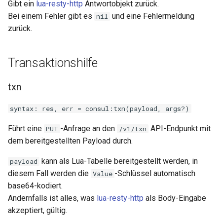
Gibt ein
lua-resty-http
Antwortobjekt zurück.
Bei einem Fehler gibt es
und eine Fehlermeldung
nil
unbrotli
zurück.
untar
Transaktionshilfe
unzstd
txn
upload-progress
syntax: res, err = consul:txn(payload, args?)
upload
Führt eine
-Anfrage an den
API-Endpunkt mit
PUT
/v1/txn
upstream-dynamic
dem bereitgestellten Payload durch.
kann als Lua-Tabelle bereitgestellt werden, in
payload
upstream-fair
diesem Fall werden die
-Schlüssel automatisch
Value
base64-kodiert.
upstream-jdomain
Andernfalls ist alles, was
lua-resty-http
als Body-Eingabe
akzeptiert, gültig.
upsync