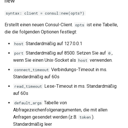
new
immutable
syntax: client = consul:new(opts?)
Erstellt einen neuen Consul-Client.
ist eine Tabelle,
opts
internal-redirect
die die folgenden Optionen festlegt:
ipscrub
Standardmäßig auf 127.0.0.1
host
Standardmäßig auf 8500. Setzen Sie auf
,
port
0
ipset-access
wenn Sie einen Unix-Socket als
verwenden.
host
jpeg
Verbindungs-Timeout in ms.
connect_timeout
Standardmäßig auf 60s
js-challenge
Lese-Timeout in ms. Standardmäßig
read_timeout
auf 60s
json-var
Tabelle von
default_args
Abfragezeichenfolgenargumenten, die mit allen
json
Anfragen gesendet werden (z.B.
).
token
Standardmäßig leer
jwt