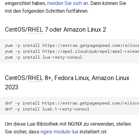
NGINX-Module für das Plesk-
eingerichtet haben,
melden Sie sich an
. Dann können Sie
i
Control-Panel - RPM-Pakete
get
acme
mit den folgenden Schritten fortfahren.
t
cPanel EA4 NGINX-Module -
put
ajp
i
CentOS/
RHEL
7 oder Amazon Linux 2
Verwandle ea-nginx in eine
a
Leistungs- und
delete
array-var
yum
-y
install
https://extras.getpagespeed.com/release
Sicherheitsmacht
l
yum
-y
install
https://epel.cloud/pub/epel/epel-releas
get_client_body_reader
auth-digest
yum
-y
install
i
NGINX HTTP/3 QUIC
Unterstützung - RPM-Pakete
Schlüsselwert-
auth-hash
s
für RHEL & CentOS
CentOS/
RHEL
8+, Fedora Linux, Amazon Linux
Hilfsfunktionen
i
auth-ldap
2023
Angie Web Server -
get_key
e
Installation auf RHEL, CentOS,
auth-pam
dnf
-y
install
https://extras.getpagespeed.com/release
r
Rocky Linux & AlmaLinux
put_key
dnf
-y
install
auth-radius
t
delete
Um diese Lua-Bibliothek mit NGINX zu verwenden, stellen
auth-totp
Sie sicher, dass
nginx-module-lua
installiert ist.
list_keys