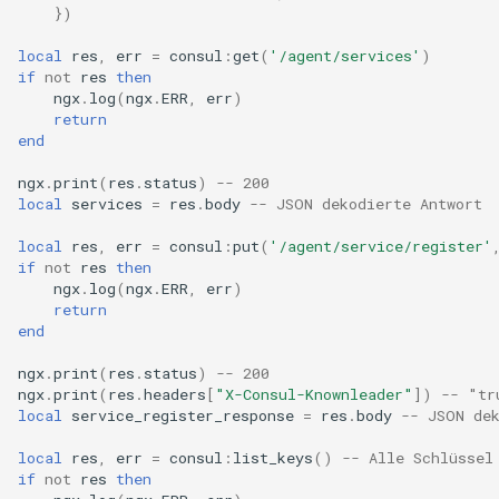
echo
})
local
res
,
err
=
consul
:
get
(
'/agent/services'
)
encrypted-session
if
not
res
then
ngx
.
log
(
ngx
.
ERR
,
err
)
return
error-log-write
end
eval
ngx
.
print
(
res
.
status
)
-- 200
local
services
=
res
.
body
-- JSON dekodierte Antwort
execute
local
res
,
err
=
consul
:
put
(
'/agent/service/register'
if
not
res
then
f4fhds
ngx
.
log
(
ngx
.
ERR
,
err
)
return
end
fancyindex
ngx
.
print
(
res
.
status
)
-- 200
fips-check
ngx
.
print
(
res
.
headers
[
"X-Consul-Knownleader"
])
-- "tr
local
service_register_response
=
res
.
body
-- JSON de
flv
local
res
,
err
=
consul
:
list_keys
()
-- Alle Schlüssel
if
not
res
then