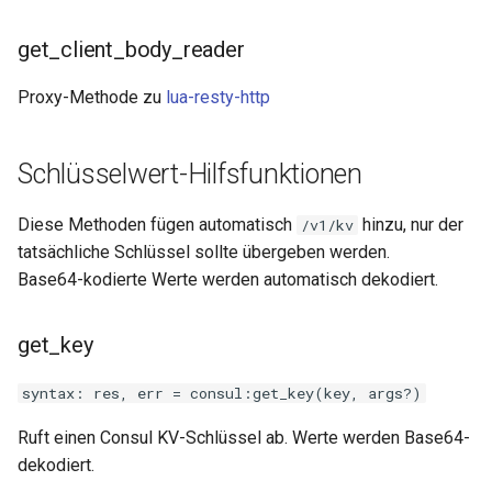
proxy-connect
get_client_body_reader
pta
Proxy-Methode zu
lua-resty-http
push-stream
Schlüsselwert-Hilfsfunktionen
rdns
Diese Methoden fügen automatisch
hinzu, nur der
/v1/kv
redis-rate-limit
tatsächliche Schlüssel sollte übergeben werden.
Base64-kodierte Werte werden automatisch dekodiert.
redis2
request-cookies-filter
get_key
syntax: res, err = consul:get_key(key, args?)
rewrite-status
Ruft einen Consul KV-Schlüssel ab. Werte werden Base64-
rtmp
dekodiert.