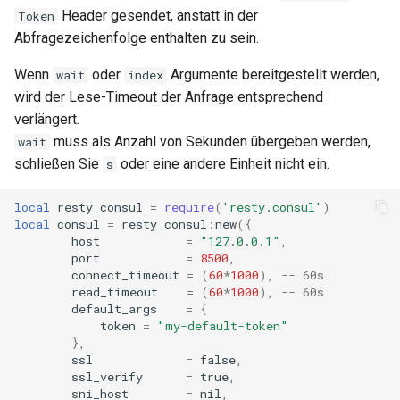
concat
Header gesendet, anstatt in der
Token
Abfragezeichenfolge enthalten zu sein.
cookie-flag
Wenn
oder
Argumente bereitgestellt werden,
wait
index
wird der Lese-Timeout der Anfrage entsprechend
cookie-limit
verlängert.
muss als Anzahl von Sekunden übergeben werden,
wait
coolkit
schließen Sie
oder eine andere Einheit nicht ein.
s
dav-ext
local
resty_consul
=
require
(
'resty.consul'
)
local
consul
=
resty_consul
:
new
({
delay
host
=
"127.0.0.1"
,
port
=
8500
,
connect_timeout
=
(
60
*
1000
),
-- 60s
doh
read_timeout
=
(
60
*
1000
),
-- 60s
default_args
=
{
dynamic-etag
token
=
"my-default-token"
},
ssl
=
false
,
dynamic-limit-req
ssl_verify
=
true
,
sni_host
=
nil
,