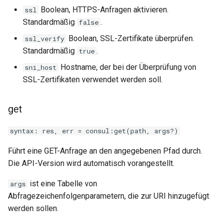
Boolean, HTTPS-Anfragen aktivieren.
ssl
keyval
Standardmäßig
.
false
Boolean, SSL-Zertifikate überprüfen.
ssl_verify
label
Standardmäßig
.
true
length-hiding
Hostname, der bei der Überprüfung von
sni_host
SSL-Zertifikaten verwendet werden soll.
let
get
limit-traffic-rate
syntax: res, err = consul:get(path, args?)
link
Führt eine GET-Anfrage an den angegebenen Pfad durch.
Die API-Version wird automatisch vorangestellt.
live-common
ist eine Tabelle von
args
log-sqlite
Abfragezeichenfolgenparametern, die zur URI hinzugefügt
werden sollen.
log-var-set