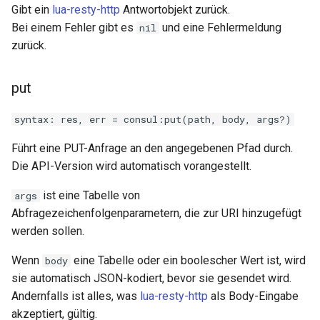
Gibt ein
lua-resty-http
Antwortobjekt zurück.
log-zmq
Bei einem Fehler gibt es
und eine Fehlermeldung
nil
zurück.
loop-detect
put
lua-upstream
syntax: res, err = consul:put(path, body, args?)
lua
Führt eine PUT-Anfrage an den angegebenen Pfad durch.
markdown
Die API-Version wird automatisch vorangestellt.
ist eine Tabelle von
args
memc
Abfragezeichenfolgenparametern, die zur URI hinzugefügt
werden sollen.
naxsi
Wenn
eine Tabelle oder ein boolescher Wert ist, wird
body
nchan
sie automatisch JSON-kodiert, bevor sie gesendet wird.
Andernfalls ist alles, was
lua-resty-http
als Body-Eingabe
ndk
akzeptiert, gültig.