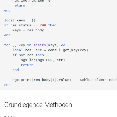
ngx
.
log
(
ngx
.
ERR
,
err
)
form-input
return
end
geoip
local
keys
=
{}
if
res
.
status
==
200
then
google
keys
=
res
.
body
end
graphite
for
_
,
key
in
ipairs
(
keys
)
do
local
res
,
err
=
consul
:
get_key
(
key
)
headers-more
if
not
res
then
ngx
.
log
(
ngx
.
ERR
,
err
)
hmac-secure-link
return
end
html-sanitize
ngx
.
print
(
res
.
body
[
1
].
Value
)
-- Schlüsselwert nac
end
iconv
image-filter
Grundlegende Methoden
immerse