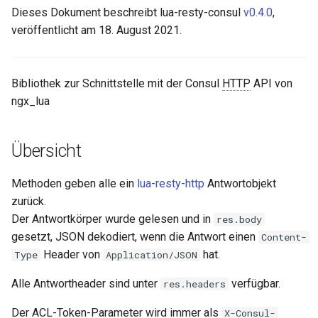
Dieses Dokument beschreibt lua-resty-consul
v0.4.0
,
aws-auth
veröffentlicht am 18. August 2021.
Transaktionshilfe
bot-verifier
txn
Bibliothek zur Schnittstelle mit der Consul
HTTP
API von
brotli
ngx_lua
GitHub
cache-purge
Übersicht
captcha
Methoden geben alle ein
lua-resty-http
Antwortobjekt
cgi
zurück.
Der Antwortkörper wurde gelesen und in
res.body
combined-upstreams
gesetzt, JSON dekodiert, wenn die Antwort einen
Content-
Header von
hat.
Type
Application/JSON
compression-normalize
Alle Antwortheader sind unter
verfügbar.
res.headers
compression-vary
Der ACL-Token-Parameter wird immer als
X-Consul-