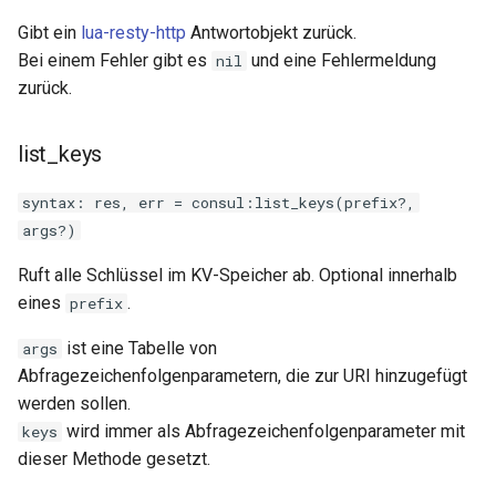
Gibt ein
lua-resty-http
Antwortobjekt zurück.
substitutions
Bei einem Fehler gibt es
und eine Fehlermeldung
nil
zurück.
sxg
list_keys
sysguard
syntax: res, err = consul:list_keys(prefix?,
teslagov-jwt
args?)
testcookie
Ruft alle Schlüssel im KV-Speicher ab. Optional innerhalb
eines
.
prefix
traffic-accounting
ist eine Tabelle von
args
trim
Abfragezeichenfolgenparametern, die zur URI hinzugefügt
werden sollen.
ts
wird immer als Abfragezeichenfolgenparameter mit
keys
dieser Methode gesetzt.
tuning