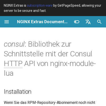
NGINX Extras is
subscription-ware
by GetPageSpeed, allowing your
server to be secure and fast.
S
NGINX Extras Documentation
u
Überblick
Installation
Caching
NGINX Stable vs Mainline -
Überblick
Überblick
Überblick
VPS/Dedicated - Proxy
Brotli Compression
Country Blocking with Geo
c
English
Welchen Branch soll man auf
Cache
h
Español
consul
: Bibliothek zur
RHEL/CentOS wählen
device-type
Leistung
CentOS/RHEL 7 oder
Variables
Directives
Amazon Linux 2
VPS/Dedicated - FastCGI
e
Português (Brasil)
Schnittstelle mit der Consul
NGINX-MOD - Verbesserte
Cache
geoip2
Sicherheit
Examples
Examples
w
Deutsch
NGINX mit HTTP/3, HPACK &
CentOS/RHEL 8+, Fedora
HTTP
API von nginx-module-
Gesundheitsprüfungen für
Linux, Amazon Linux 2023
cPanel EA4 - Proxy Cache
pagespeed
Troubleshooting
Troubleshooting
i
Français
lua
RHEL
r
Русский
Übersicht
abuse-guard
Related
Related
Tengine Webserver -
d
中文
Installation auf RHEL, CentOS
Grundlegende Methoden
accept-language
Installation
i
& Rocky Linux
n
new
access-control
Wenn Sie das RPM-Repository-Abonnement noch nicht