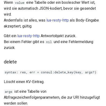
sorted-args
Wenn
eine Tabelle oder ein boolescher Wert ist,
value
wird sie automatisch JSON-kodiert, bevor sie gesendet
spnego-http-auth
wird.
Andernfalls ist alles, was
lua-resty-http
als Body-Eingabe
srcache
akzeptiert, gültig.
srt
Gibt ein
lua-resty-http
Antwortobjekt zurück.
Bei einem Fehler gibt es
und eine Fehlermeldung
nil
statsd
zurück.
sticky
delete
stream-lua
syntax: res, err = consul:delete_key(key, args?)
stream-sts
Löscht einen KV-Eintrag.
ist eine Tabelle von
args
stream-upsync
Abfragezeichenfolgenparametern, die zur URI hinzugefügt
werden sollen.
sts