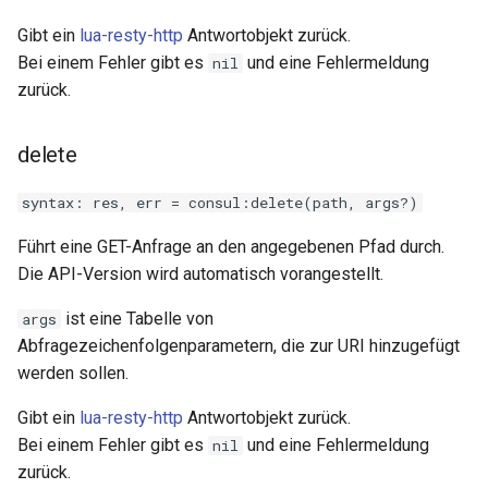
nftset-access
Gibt ein
lua-resty-http
Antwortobjekt zurück.
Bei einem Fehler gibt es
und eine Fehlermeldung
nil
njs
zurück.
ntlm
delete
otel
syntax: res, err = consul:delete(path, args?)
passenger
Führt eine GET-Anfrage an den angegebenen Pfad durch.
Die API-Version wird automatisch vorangestellt.
perl
ist eine Tabelle von
args
phantom-token
Abfragezeichenfolgenparametern, die zur URI hinzugefügt
werden sollen.
pipelog
Gibt ein
lua-resty-http
Antwortobjekt zurück.
Bei einem Fehler gibt es
und eine Fehlermeldung
nil
postgres
zurück.