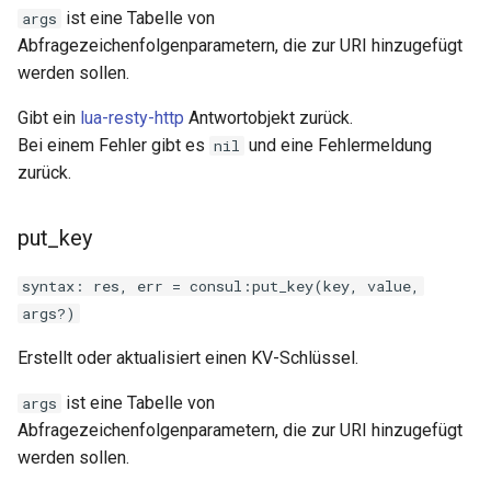
secure-token
ist eine Tabelle von
args
Abfragezeichenfolgenparametern, die zur URI hinzugefügt
security-headers
werden sollen.
security
Gibt ein
lua-resty-http
Antwortobjekt zurück.
Bei einem Fehler gibt es
und eine Fehlermeldung
nil
selective-cache-purge
zurück.
server-redirect
put_key
set-misc
syntax: res, err = consul:put_key(key, value,
args?)
shibboleth
Erstellt oder aktualisiert einen KV-Schlüssel.
slowfs
ist eine Tabelle von
args
Abfragezeichenfolgenparametern, die zur URI hinzugefügt
small-light
werden sollen.