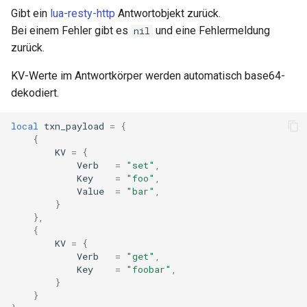
Gibt ein
lua-resty-http
Antwortobjekt zurück.
var
Bei einem Fehler gibt es
und eine Fehlermeldung
nil
zurück.
vod
KV-Werte im Antwortkörper werden automatisch base64-
vts
dekodiert.
waf
local
txn_payload
=
{
{
KV
=
{
wasm-wasmtime
Verb
=
"set"
,
Key
=
"foo"
,
webp
Value
=
"bar"
,
}
},
xslt
{
KV
=
{
xss
Verb
=
"get"
,
Key
=
"foobar"
,
}
zip
}