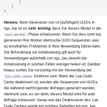
form-input
}
}
}
geoip
Hinweis
: Beim Generieren von v4 (zufälligen) UUIDs in
google
ngx_lua ist es
sehr wichtig
, dass Sie dieses Modul in der
-Phase initialisieren. Wenn Sie dies nicht tun,
init_worker
graphite
generieren Ihre Worker identische UUID-Sequenzen, was
zu ernsthaften Problemen in Ihrer Anwendung führen kann.
headers-more
Die Anforderung zur Initialisierung gilt auch für
Verwendungen außerhalb von ngx_lua, obwohl die
hmac-secure-link
Initialisierung in solchen Fällen weniger heikel ist. Darüber
hinaus sollten Sie vorsichtig mit der Verwendung der
html-sanitize
-Direktive sein: Wenn der Lua-Code-
lua_code_cache
Cache deaktiviert ist, werden alle Sequenzen von UUIDs,
iconv
die während nachfolgender Anfragen generiert werden,
identisch sein, es sei denn, dieses Modul wird für jede
image-filter
Anfrage initialisiert. Genau wie das Deaktivieren des Lua-
immerse
Code-Caches würde ein solches Verhalten als ngx_lua-