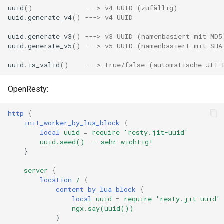
echo
uuid
()
---> v4 UUID (zufällig)
uuid
.
generate_v4
()
---> v4 UUID
encrypted-session
uuid
.
generate_v3
()
---> v3 UUID (namenbasiert mit MD5
uuid
.
generate_v5
()
---> v5 UUID (namenbasiert mit SHA
error-log-write
uuid
.
is_valid
()
---> true/false (automatische JIT 
eval
OpenResty:
execute
http
{
init_worker_by_lua_block
{
f4fhds
local
uuid
=
require
'resty.jit-uuid'
uuid.seed()
--
sehr
wichtig!
}
fancyindex
server
{
fips-check
location
/
{
content_by_lua_block
{
local
uuid
=
require
'resty.jit-uuid'
flv
ngx.say(uuid())
}