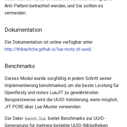
Anti-Pattern betrachtet werden, und Sie sollten es
immutable
vermeiden.
internal-redirect
Dokumentation
ipscrub
Die Dokumentation ist online verfügbar unter
http://thibaultcha.github.io/lua-resty-jit-uuid/
.
ipset-access
Benchmarks
jpeg
Dieses Modul wurde sorgfältig in jedem Schritt seiner
js-challenge
Implementierung benchmarked, um die beste Leistung für
OpenResty und reines LuaJIT zu gewährleisten.
json-var
Beispielsweise wird die UUID-Validierung, wenn möglich,
JIT PCRE über Lua-Muster verwenden.
json
Die Datei
bietet Benchmarks zur UUID-
bench.lua
jwt
Generierung für mehrere beliebte UUID-Bibliotheken.