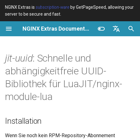
NGINX Extras is
subscription-ware
by GetPageSpeed, allowing your
server to be secure and fast.
S
NGINX Extras Documentation
u
Überblick
Installation
Caching
NGINX Stable vs Mainline -
Überblick
Überblick
Überblick
VPS/Dedicated - Proxy
Brotli Compression
Country Blocking with Geo
c
English
Welchen Branch soll man auf
Cache
h
Español
jit-uuid
: Schnelle und
RHEL/CentOS wählen
device-type
Leistung
CentOS/RHEL 7 oder
Variables
Directives
Amazon Linux 2
VPS/Dedicated - FastCGI
e
Português (Brasil)
abhängigkeitfreie UUID-
NGINX-MOD - Verbesserte
Cache
geoip2
Sicherheit
Examples
Examples
w
Deutsch
NGINX mit HTTP/3, HPACK &
CentOS/RHEL 8+, Fedora
Bibliothek für LuaJIT/nginx-
Gesundheitsprüfungen für
Linux, Amazon Linux 2023
cPanel EA4 - Proxy Cache
pagespeed
Troubleshooting
Troubleshooting
i
Français
module-lua
RHEL
r
Русский
Motivation
abuse-guard
Related
Related
Tengine Webserver -
d
中文
Installation auf RHEL, CentOS
Verwendung
accept-language
Installation
i
& Rocky Linux
n
Dokumentation
access-control
Wenn Sie noch kein RPM-Repository-Abonnement