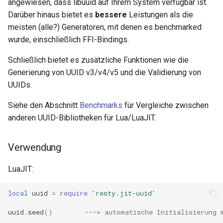
angewiesen, dass libuuid auf Ihrem System verfügbar ist.
concat
Darüber hinaus bietet es
bessere
Leistungen als die
meisten (alle?) Generatoren, mit denen es benchmarked
cookie-flag
wurde, einschließlich FFI-Bindings.
cookie-limit
Schließlich bietet es zusätzliche Funktionen wie die
Generierung von UUID v3/v4/v5 und die Validierung von
coolkit
UUIDs.
Siehe den Abschnitt
Benchmarks
für Vergleiche zwischen
dav-ext
anderen UUID-Bibliotheken für Lua/LuaJIT.
delay
Verwendung
doh
LuaJIT:
dynamic-etag
local
uuid
=
require
'resty.jit-uuid'
dynamic-limit-req
uuid
.
seed
()
---> automatische Initialisierung 