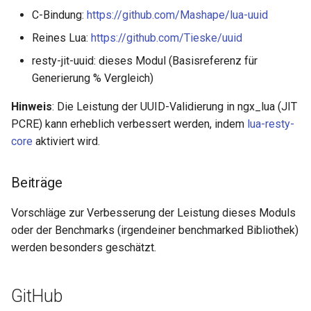
C-Bindung:
https://github.com/Mashape/lua-uuid
log-zmq
Reines Lua:
https://github.com/Tieske/uuid
loop-detect
resty-jit-uuid: dieses Modul (Basisreferenz für
Generierung % Vergleich)
lua-upstream
Hinweis
: Die Leistung der UUID-Validierung in ngx_lua (JIT
lua
PCRE) kann erheblich verbessert werden, indem
lua-resty-
core
aktiviert wird.
markdown
Beiträge
memc
Vorschläge zur Verbesserung der Leistung dieses Moduls
naxsi
oder der Benchmarks (irgendeiner benchmarked Bibliothek)
werden besonders geschätzt.
nchan
GitHub
ndk