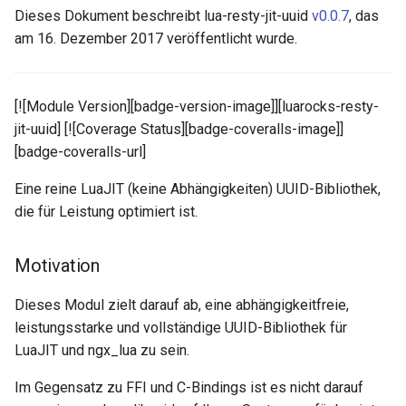
Dieses Dokument beschreibt lua-resty-jit-uuid
v0.0.7
, das
aws-auth
am 16. Dezember 2017 veröffentlicht wurde.
bot-verifier
[![Module Version][badge-version-image]][luarocks-resty-
brotli
jit-uuid] [![Coverage Status][badge-coveralls-image]]
[badge-coveralls-url]
cache-purge
Eine reine LuaJIT (keine Abhängigkeiten) UUID-Bibliothek,
captcha
die für Leistung optimiert ist.
cgi
Motivation
combined-upstreams
Dieses Modul zielt darauf ab, eine abhängigkeitfreie,
leistungsstarke und vollständige UUID-Bibliothek für
compression-normalize
LuaJIT und ngx_lua zu sein.
compression-vary
Im Gegensatz zu FFI und C-Bindings ist es nicht darauf