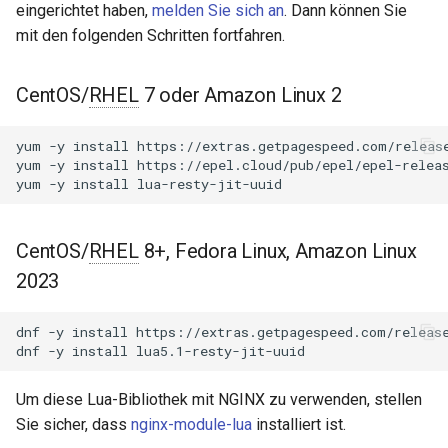
NGINX-Module für das Plesk-
eingerichtet haben,
melden Sie sich an
. Dann können Sie
i
Control-Panel - RPM-Pakete
Benchmarks
acme
mit den folgenden Schritten fortfahren.
t
cPanel EA4 NGINX-Module -
Beiträge
ajp
i
CentOS/
RHEL
7 oder Amazon Linux 2
Verwandle ea-nginx in eine
a
Leistungs- und
GitHub
array-var
yum
-y
install
https://extras.getpagespeed.com/release
Sicherheitsmacht
l
yum
-y
install
https://epel.cloud/pub/epel/epel-releas
auth-digest
yum
-y
install
i
NGINX HTTP/3 QUIC
Unterstützung - RPM-Pakete
auth-hash
s
für RHEL & CentOS
CentOS/
RHEL
8+, Fedora Linux, Amazon Linux
i
auth-ldap
2023
Angie Web Server -
e
Installation auf RHEL, CentOS,
auth-pam
dnf
-y
install
https://extras.getpagespeed.com/release
r
Rocky Linux & AlmaLinux
dnf
-y
install
auth-radius
t
Um diese Lua-Bibliothek mit NGINX zu verwenden, stellen
auth-totp
Sie sicher, dass
nginx-module-lua
installiert ist.