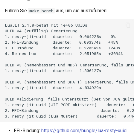
Führen Sie
aus, um sie auszuführen:
make bench
keyval
LuaJIT 2.1.0-beta1 mit 1e+06 UUIDs

label
UUID v4 (zufällig) Generierung

1. resty-jit-uuid   dauerte:   0.064228s    0%

length-hiding
2. FFI-Bindung      dauerte:   0.093374s   +45%

3. C-Bindung        dauerte:   0.220542s   +243%

4. Reines Lua       dauerte:   2.051905s   +3094%

let
UUID v3 (namenbasiert und MD5) Generierung, falls unte
limit-traffic-rate
1. resty-jit-uuid   dauerte:   1.306127s

UUID v5 (namenbasiert und SHA-1) Generierung, falls un
link
1. resty-jit-uuid   dauerte:   4.834929s

UUID-Validierung, falls unterstützt (Set von 70% gülti
live-common
1. resty-jit-uuid (JIT PCRE aktiviert)    dauerte:   0
2. FFI-Bindung                          dauerte:   0.2
log-sqlite
log-var-set
FFI-Bindung:
https://github.com/bungle/lua-resty-uuid