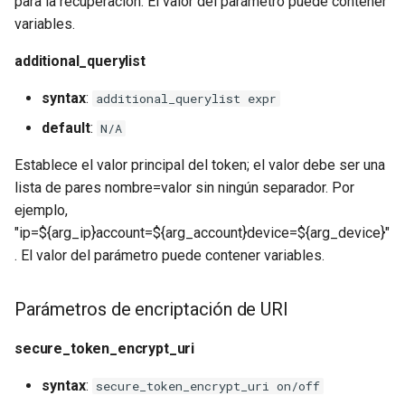
para la recuperación. El valor del parámetro puede contener
variables.
additional_querylist
syntax
:
additional_querylist expr
default
:
N/A
Establece el valor principal del token; el valor debe ser una
lista de pares nombre=valor sin ningún separador. Por
ejemplo,
"ip=${arg_ip}account=${arg_account}device=${arg_device}"
. El valor del parámetro puede contener variables.
Parámetros de encriptación de URI
secure_token_encrypt_uri
syntax
:
secure_token_encrypt_uri on/off