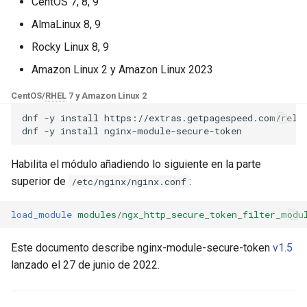
Módulos de NGINX para el
CentOS 7, 8, 9
secure_token_uri_filename_prefix
d
Panel de Control de Plesk -
base-encoding
$device_brand
AlmaLinux 8, 9
Paquetes RPM
o
secure_token_expires_time
Rocky Linux 8, 9
cache
$device_json
b
Módulos de NGINX de cPanel
Amazon Linux 2 y Amazon Linux 2023
secure_token_cookie_token_expires_time
ú
EA4 - Convierte ea-nginx en
checkups
$device_model
CentOS/
RHEL
7 y Amazon Linux 2
una potencia de rendimiento y
secure_token_query_token_expires_time
s
seguridad
dnf
-y
install
https://extras.getpagespeed.com/relea
consul-event
$device_type
dnf
-y
install
q
secure_token_cache_scope
Soporte HTTP/3 QUIC de
consul
$is_ai_crawler
u
Habilita el módulo añadiendo lo siguiente en la parte
NGINX - Paquetes RPM para
secure_token_token_cache_scope
superior de
:
/etc/nginx/nginx.conf
e
RHEL y CentOS
cookie
$is_bot
secure_token_last_modified
d
load_module
modules/ngx_http_secure_token_filter_modu
Servidor Web Angie - Instalar
core
$is_console
a
en RHEL, CentOS, Rocky
secure_token_token_last_modified
Este documento describe nginx-module-secure-token
v1.5
Linux y AlmaLinux
cors
$is_desktop
lanzado el 27 de junio de 2022.
secure_token_content_type_m3u8
counter
$is_mobile
secure_token_content_type_mpd