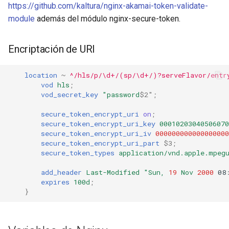
https://github.com/kaltura/nginx-akamai-token-validate-
module
además del módulo nginx-secure-token.
Encriptación de URI
location
~
^/hls/p/\d+/(sp/\d+/)?serveFlavor/entr
vod
hls
;
vod_secret_key
"password
$2"
;
secure_token_encrypt_uri
on
;
secure_token_encrypt_uri_key
00010203040506070
secure_token_encrypt_uri_iv
000000000000000000
secure_token_encrypt_uri_part
$3
;
secure_token_types
application/vnd.apple.mpeg
add_header
Last-Modified
"Sun,
19
Nov
2000
08
expires
100d
;
}