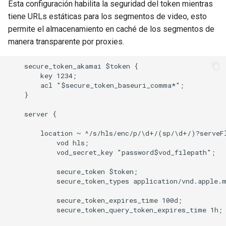
Esta configuración habilita la seguridad del token mientras
tiene URLs estáticas para los segmentos de video, esto
permite el almacenamiento en caché de los segmentos de
manera transparente por proxies.
    secure_token_akamai $token {

        key 1234;

        acl "$secure_token_baseuri_comma*";

    }

    server {

        location ~ ^/s/hls/enc/p/\d+/(sp/\d+/)?serveFl
            vod hls;

            vod_secret_key "password$vod_filepath";

            secure_token $token;

            secure_token_types application/vnd.apple.m
            secure_token_expires_time 100d;

            secure_token_query_token_expires_time 1h;
