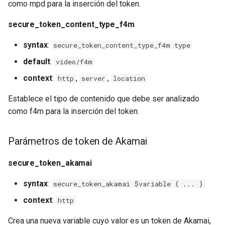
como mpd para la inserción del token.
snappy
secure_token_content_type_f4m
sniproxy
syntax
:
secure_token_content_type_f4m type
socket
default
:
video/f4m
context
:
,
,
http
server
location
stats
Establece el tipo de contenido que debe ser analizado
string
como f4m para la inserción del token.
t1k
Parámetros de token de Akamai
tags
secure_token_akamai
tarantool
syntax
:
secure_token_akamai $variable { ... }
context
:
http
template
Crea una nueva variable cuyo valor es un token de Akamai,