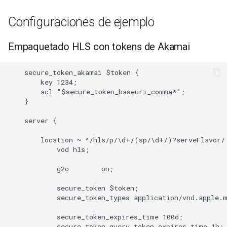
Configuraciones de ejemplo
Empaquetado HLS con tokens de Akamai
    secure_token_akamai $token {

        key 1234;

        acl "$secure_token_baseuri_comma*";

    }

    server {

        location ~ ^/hls/p/\d+/(sp/\d+/)?serveFlavor/ 
            vod hls;

            g2o        on;

            secure_token $token;

            secure_token_types application/vnd.apple.m
            secure_token_expires_time 100d;

            secure_token_query_token_expires_time 1h;
