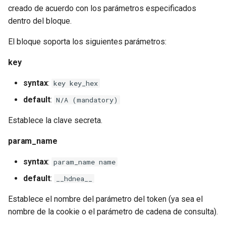
test
creado de acuerdo con los parámetros especificados
dentro del bloque.
timer
El bloque soporta los siguientes parámetros:
tlc
key
tsort
syntax
:
key key_hex
default
:
N/A (mandatory)
txid
Establece la clave secreta.
upload
param_name
upstream-healthcheck
syntax
:
param_name name
upstream
default
:
__hdnea__
Establece el nombre del parámetro del token (ya sea el
uuid
nombre de la cookie o el parámetro de cadena de consulta).