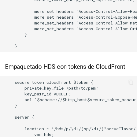
            more_set_headers 'Access-Control-Allow-Hea
            more_set_headers 'Access-Control-Expose-He
            more_set_headers 'Access-Control-Allow-Met
            more_set_headers 'Access-Control-Allow-Ori
        }

Empaquetado HDS con tokens de CloudFront
    secure_token_cloudfront $token {

        private_key_file /path/to/pem;

        key_pair_id ABCDEF;

        acl "$scheme://$http_host$secure_token_baseur
    }

    server {

        location ~ ^/hds/p/\d+/(sp/\d+/)?serveFlavor/ 
            vod hds;
