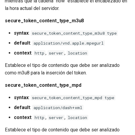
mientras que la cadena "now" establece el encabezado en
requests
la hora actual del servidor.
secure_token_content_type_m3u8
riak
syntax
:
secure_token_content_type_m3u8 type
router
default
:
application/vnd.apple.mpegurl
rsa
context
:
,
,
http
server
location
Establece el tipo de contenido que debe ser analizado
scrypt
como m3u8 para la inserción del token.
session
secure_token_content_type_mpd
shell
syntax
:
secure_token_content_type_mpd type
default
:
application/dash+xml
signal
context
:
,
,
http
server
location
smtp
Establece el tipo de contenido que debe ser analizado