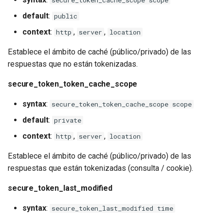
secure_token_cache_scope scope
GitHub
default
:
public
nsq
context
:
,
,
http
server
location
ntlm
Establece el ámbito de caché (público/privado) de las
respuestas que no están tokenizadas.
openidc
secure_token_token_cache_scope
openssl
syntax
:
secure_token_token_cache_scope scope
perf
default
:
private
context
:
,
,
http
server
location
prettycjson
Establece el ámbito de caché (público/privado) de las
pubsub
respuestas que están tokenizadas (consulta / cookie).
qless-web
secure_token_last_modified
syntax
:
secure_token_last_modified time
qless