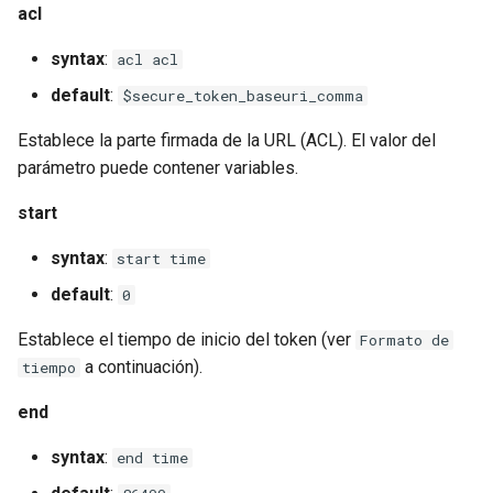
validation
acl
vhost
syntax
:
acl acl
default
:
$secure_token_baseuri_comma
waf
Establece la parte firmada de la URL (ACL). El valor del
weauth
parámetro puede contener variables.
start
websocket-proxy
syntax
:
start time
websocket
default
:
0
woothee
Establece el tiempo de inicio del token (ver
Formato de
a continuación).
tiempo
worker-events
end
xxhash
syntax
:
end time