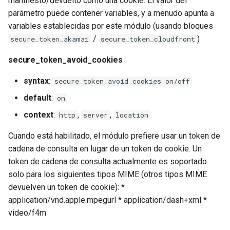
manifiesto/devuelto como una cookie. El valor del
ip_address
healthcheck
parámetro puede contener variables, y a menudo apunta a
variables establecidas por este módulo (usando bloques
Parámetros de token de
hmac
/
)
secure_token_akamai
secure_token_cloudfront
CloudFront
hoedown
secure_token_avoid_cookies
secure_token_cloudfront
syntax
:
secure_token_avoid_cookies on/off
http
private_key_file
default
:
on
http2
context
:
,
,
http
server
location
key_pair_id
httpipe
Cuando está habilitado, el módulo prefiere usar un token de
acl
cadena de consulta en lugar de un token de cookie. Un
hyperscan
token de cadena de consulta actualmente es soportado
end
solo para los siguientes tipos MIME (otros tipos MIME
influx
devuelven un token de cookie): *
ip_address
application/vnd.apple.mpegurl * application/dash+xml *
ini
video/f4m
Parámetros de token de