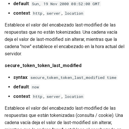
default
:
Sun, 19 Nov 2000 08:52:00 GMT
rabbitmqstomp
context
:
,
,
http
server
location
rack
Establece el valor del encabezado last-modified de las
respuestas que no están tokenizadas. Una cadena vacía
radixtree
deja el valor de last-modified sin alterar, mientras que la
cadena "now" establece el encabezado en la hora actual del
redis-connector
servidor.
redis-ratelimit
secure_token_token_last_modified
syntax
:
secure_token_token_last_modified time
redis-util
default
:
now
redis
context
:
,
,
http
server
location
repl
Establece el valor del encabezado last-modified de las
respuestas que están tokenizadas (consulta / cookie). Una
reqargs
cadena vacía deja el valor de last-modified sin alterar,