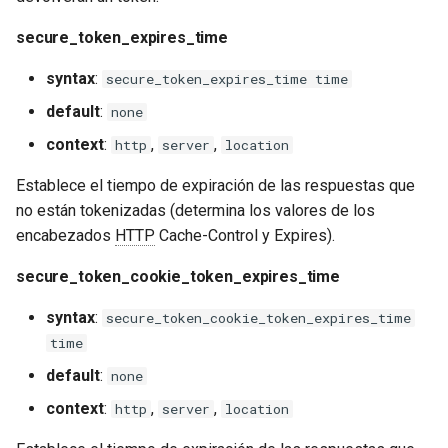
additional_querylist
libcjson
secure_token_expires_time
Parámetros de encriptación
libr3
de URI
syntax
:
secure_token_expires_time time
limit-rate
default
:
none
secure_token_encrypt_uri
context
:
,
,
http
server
location
limit-traffic
secure_token_encrypt_uri_key
Establece el tiempo de expiración de las respuestas que
lmdb
no están tokenizadas (determina los valores de los
secure_token_encrypt_uri_iv
encabezados
HTTP
Cache-Control y Expires).
locations
secure_token_encrypt_uri_part
secure_token_cookie_token_expires_time
lock
syntax
:
secure_token_cookie_token_expires_time
secure_token_encrypt_uri_hash_size
time
logger-socket
Formato de tiempo
default
:
none
lrucache
context
:
,
,
http
server
location
Configuraciones de ejemplo
macaroons