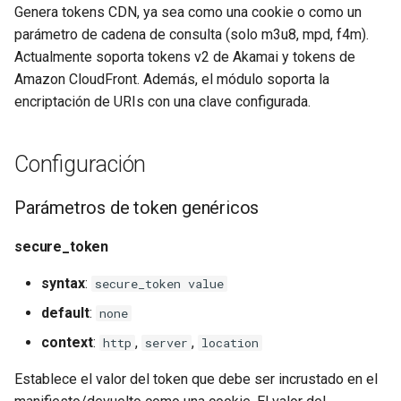
Genera tokens CDN, ya sea como una cookie o como un
ctxdump
$is_tablet
parámetro de cadena de consulta (solo m3u8, mpd, f4m).
secure_token_content_type_f4m
Actualmente soporta tokens v2 de Akamai y tokens de
dns-server
$is_tv
Amazon CloudFront. Además, el módulo soporta la
Parámetros de token de
encriptación de URIs con una clave configurada.
Akamai
dns
$is_wearable
secure_token_akamai
etcd
$os_family
Configuración
key
exec
$os_name
Parámetros de token genéricos
param_name
feishu-auth
$os_version
secure_token
acl
syntax
:
fileinfo
secure_token value
default
:
none
start
ftpclient
context
:
,
,
http
server
location
end
global-throttle
Establece el valor del token que debe ser incrustado en el