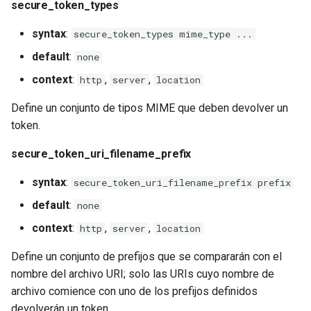
secure_token_types
Broadpeak
injection
syntax
:
secure_token_types mime_type ...
secure_token_broadpeak
iputils
default
:
none
key
jit-uuid
context
:
,
,
http
server
location
param_name
Define un conjunto de tipos MIME que deben devolver un
jq
token.
acl
jsonrpc-batch
secure_token_uri_filename_prefix
start
jump-consistent-hash
syntax
:
secure_token_uri_filename_prefix prefix
default
:
none
end
jwt-verification
context
:
,
,
http
server
location
session_start
jwt
Define un conjunto de prefijos que se compararán con el
nombre del archivo URI; solo las URIs cuyo nombre de
session_end
kafka
archivo comience con uno de los prefijos definidos
devolverán un token.