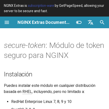
NGINX Extras is
subscription-ware
by GetPageSpeed, allowing your
server to be secure and fast.
I
NGINX Extras Documentation
n
Resumen
Resumen
Resumen
Instalación
Resumen
Caché
NGINX Stable vs Mainline -
$bot_category
auto_reload
VPS/Dedicated - Proxy
Brotli Compression
Country Blocking with Geo
i
English
Qué Rama Elegir en
Cache
c
Español
secure-token
: Módulo de token
RHEL/CentOS
Variables
Directives
Configuración
acme
Rendimiento
$bot_name
geoip2
VPS/Dedicated - FastCGI
i
Português (Brasil)
seguro para NGINX
NGINX-MOD - NGINX
Cache
Examples
Examples
ada
Seguridad
Parámetros de token
$bot_producer
geoip2_proxy
a
Deutsch
mejorado con HTTP/3,
genéricos
HPACK y verificaciones de
cPanel EA4 - Proxy Cache
Troubleshooting
Troubleshooting
auto-ssl
$browser_engine
geoip2_proxy_recursive
l
Français
Instalación
salud para RHEL
secure_token
i
Русский
Related
Related
aws-auth
$browser_family
Puedes instalar este módulo en cualquier distribución
Servidor Web Tengine -
z
secure_token_avoid_cookies
中文
basada en
RHEL
, incluyendo, pero no limitado a:
Instalar en RHEL, CentOS y
aws-sdk
$browser_name
a
Rocky Linux
secure_token_types
RedHat Enterprise Linux 7, 8, 9 y 10
n
balancer
$browser_version