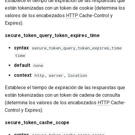
Establece el tiempo de expiración de las respuestas que
Empaquetado HLS con
están tokenizadas con un token de cookie (determina los
tokens de Akamai
mail
valores de los encabezados
HTTP
Cache-Control y
Expires).
Empaquetado HDS con
maxminddb
tokens de CloudFront
secure_token_query_token_expires_time
memcached
syntax
:
secure_token_query_token_expires_time
HLS Encriptado con
time
seguridad de token en la
mlcache
clave de encriptación
default
:
none
multiplexer
context
:
,
,
http
server
location
Agregar seguridad de token
sobre un flujo en vivo
murmurhash2
Establece el tiempo de expiración de las respuestas que
HDS/HLS existente
están tokenizadas con un token de cadena de consulta
mysql
(determina los valores de los encabezados
HTTP
Cache-
Encriptación de URI
Control y Expires).
nettle
Variables de Nginx
secure_token_cache_scope
newrelic
syntax
: