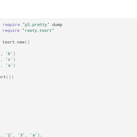
=
require
"pl.pretty"
.
dump
require
"resty.tsort"
tsort
.
new
()
'
,
'b'
)
'
,
'c'
)
'
,
'a'
)
ort
())
'
,
'2'
,
'3'
,
'a'
);