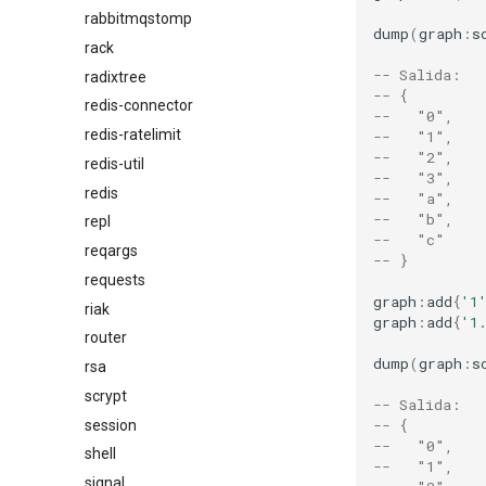
rabbitmqstomp
dump
(
graph
:
s
rack
-- Salida:
radixtree
-- {
redis-connector
--   "0",
redis-ratelimit
--   "1",
--   "2",
redis-util
--   "3",
redis
--   "a",
--   "b",
repl
--   "c"
reqargs
-- }
requests
graph
:
add
{
'1
riak
graph
:
add
{
'1
router
dump
(
graph
:
s
rsa
scrypt
-- Salida:
-- {
session
--   "0",
shell
--   "1",
signal