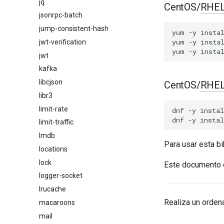
jq
CentOS/
RHE
jsonrpc-batch
jump-consistent-hash
yum
-y
insta
yum
-y
insta
jwt-verification
yum
-y
insta
jwt
kafka
libcjson
CentOS/
RHE
libr3
limit-rate
dnf
-y
instal
dnf
-y
instal
limit-traffic
lmdb
Para usar esta b
locations
lock
Este documento d
logger-socket
lrucache
Realiza un orden
macaroons
mail