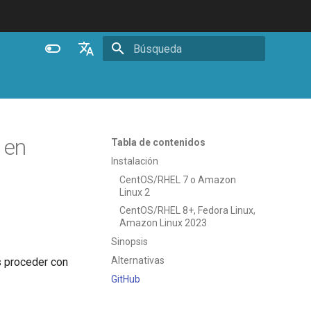
Inicializando búsqueda
English
Español
Português (Brasil)
 en
Tabla de contenidos
Deutsch
Instalación
CentOS/RHEL 7 o Amazon
Français
Linux 2
Русский
CentOS/RHEL 8+, Fedora Linux,
Amazon Linux 2023
中文
Sinopsis
Alternativas
 proceder con
GitHub