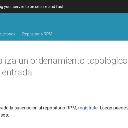
 your server to be secure and fast.
ibuciones
Repositorio RPM
aliza un ordenamiento topológico
 entrada
rado la suscripción al repositorio RPM,
regístrate
. Luego puedes
asos.