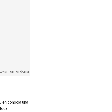
rivar un ordenamiento topológico."
guien conocía una
teca.