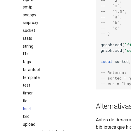
--   "2",
--   "3",
smtp
--   "1.5",
snappy
--   "a",
--   "b",
sniproxy
--   "c"
socket
-- }
stats
graph
:
add
(
'f
string
graph
:
add
(
's
t1k
local
sorted
,
tags
tarantool
-- Retorna:
template
-- sorted = n
-- err = "Ha
test
timer
tlc
Alternativa
tsort
txid
Antes de desarrol
upload
biblioteca que hi