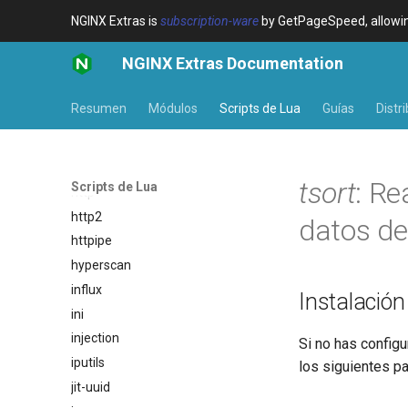
NGINX Extras is
subscription-ware
by GetPageSpeed, allowing
feishu-auth
fileinfo
NGINX Extras Documentation
ftpclient
global-throttle
Resumen
Módulos
Scripts de Lua
Guías
Distr
healthcheck
hmac
hoedown
tsort
: Re
Scripts de Lua
http
http2
datos de
httpipe
hyperscan
influx
Instalación
ini
injection
Si no has configu
iputils
los siguientes p
jit-uuid