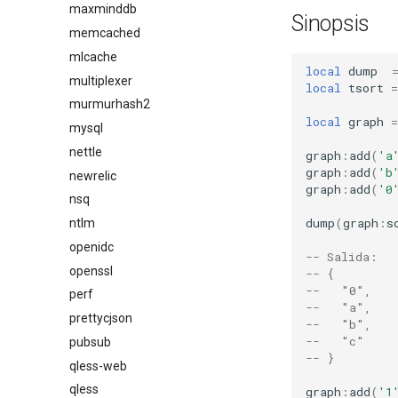
maxminddb
Sinopsis
memcached
mlcache
local
dump
multiplexer
local
tsort
=
murmurhash2
local
graph
=
mysql
nettle
graph
:
add
(
'a
graph
:
add
(
'b
newrelic
graph
:
add
(
'0
nsq
dump
(
graph
:
s
ntlm
openidc
-- Salida:
openssl
-- {
--   "0",
perf
--   "a",
prettycjson
--   "b",
--   "c"
pubsub
-- }
qless-web
qless
graph
:
add
(
'1