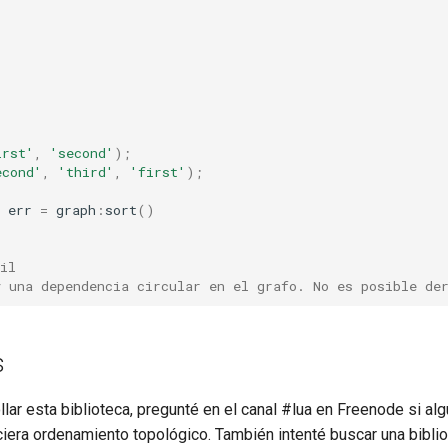
irst'
,
'second'
);
econd'
,
'third'
,
'first'
);
err
=
graph
:
sort
()
il
y una dependencia circular en el grafo. No es posible de
s
lar esta biblioteca, pregunté en el canal #lua en Freenode si al
ciera ordenamiento topológico. También intenté buscar una biblio