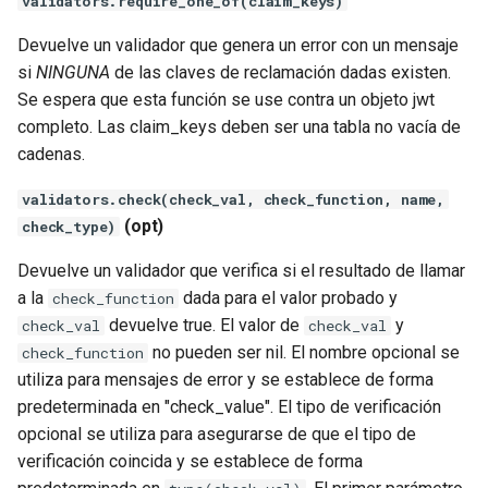
validators.require_one_of(claim_keys)
unbrotli
Devuelve un validador que genera un error con un mensaje
si
NINGUNA
de las claves de reclamación dadas existen.
untar
Se espera que esta función se use contra un objeto jwt
completo. Las claim_keys deben ser una tabla no vacía de
unzstd
cadenas.
validators.check(check_val, check_function, name,
upload-progress
(opt)
check_type)
upload
Devuelve un validador que verifica si el resultado de llamar
a la
dada para el valor probado y
check_function
upstream-dynamic
devuelve true. El valor de
y
check_val
check_val
no pueden ser nil. El nombre opcional se
check_function
upstream-fair
utiliza para mensajes de error y se establece de forma
predeterminada en "check_value". El tipo de verificación
upstream-jdomain
opcional se utiliza para asegurarse de que el tipo de
verificación coincida y se establece de forma
upsync