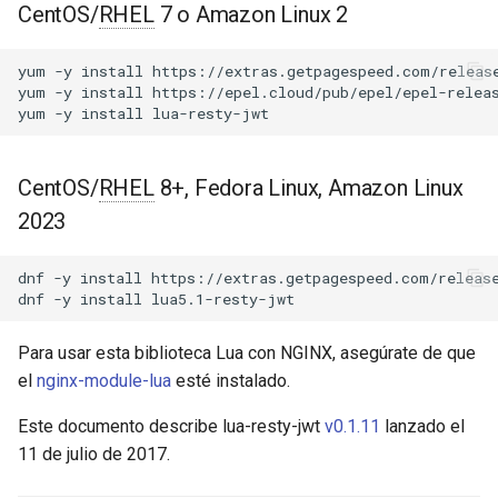
Módulos de NGINX para el
CentOS/
RHEL
7 o Amazon Linux 2
d
Panel de Control de Plesk -
ejemplo de table_of_jwt
acme
Paquetes RPM
o
yum
-y
install
https://extras.getpagespeed.com/release
verify
ajp
yum
-y
install
https://epel.cloud/pub/epel/epel-releas
b
Módulos de NGINX de cPanel
yum
-y
install
ú
EA4 - Convierte ea-nginx en
load & verify
array-var
una potencia de rendimiento y
s
CentOS/
RHEL
8+, Fedora Linux, Amazon Linux
seguridad
ejemplo de jwt_obj
auth-digest
q
2023
Soporte HTTP/3 QUIC de
sign-jwe
auth-hash
u
NGINX - Paquetes RPM para
dnf
-y
install
https://extras.getpagespeed.com/release
e
RHEL y CentOS
dnf
-y
install
ejemplo de table_of_jwt
auth-ldap
d
Servidor Web Angie - Instalar
Para usar esta biblioteca Lua con NGINX, asegúrate de que
Verificación
auth-pam
a
en RHEL, CentOS, Rocky
el
nginx-module-lua
esté instalado.
Linux y AlmaLinux
ejemplo de claim_spec
auth-radius
Este documento describe lua-resty-jwt
v0.1.11
lanzado el
11 de julio de 2017.
Validadores JWT
auth-totp