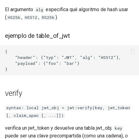
form-input
usando validadores
El argumento
especifica qué algoritmo de hash usar
alg
geoip
(
,
,
).
HS256
HS512
RS256
Opciones de legado/período
de tiempo
google
ejemplo de table_of_jwt
ejemplo de uso de
graphite
validation_options
{

    "header": {"typ": "JWT", "alg": "HS512"},

headers-more
    "payload": {"foo": "bar"}

Ejemplos
hmac-secure-link
Pruebas Con Docker
verify
html-sanitize
Ver También
iconv
syntax: local jwt_obj = jwt:verify(key, jwt_token
GitHub
[, claim_spec [, ...]])
image-filter
verifica un jwt_token y devuelve una tabla jwt_obj.
key
puede ser una clave precompartida (como una cadena),
o
immerse