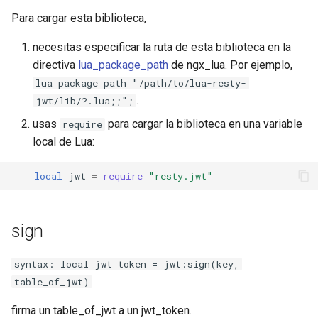
validators.less_than(check_val)
echo
Para cargar esta biblioteca,
(opt)
encrypted-session
necesitas especificar la ruta de esta biblioteca en la
validators.less_than_or_equal(check_val)
directiva
lua_package_path
de ngx_lua. Por ejemplo,
(opt)
error-log-write
lua_package_path "/path/to/lua-resty-
.
jwt/lib/?.lua;;";
validators.is_not_before()
eval
(opt)
usas
para cargar la biblioteca en una variable
require
local de Lua:
execute
validators.is_not_expired()
(opt)
local
jwt
=
require
"resty.jwt"
f4fhds
validators.is_at() (opt)
fancyindex
sign
validators.set_system_leeway(leeway)
fips-check
syntax: local jwt_token = jwt:sign(key,
validators.set_system_clock(clock)
table_of_jwt)
flv
firma un table_of_jwt a un jwt_token.
ejemplo de claim_spec