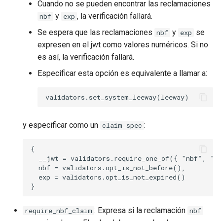
Cuando no se pueden encontrar las reclamaciones
y
, la verificación fallará.
nbf
exp
Se espera que las reclamaciones
y
se
nbf
exp
expresen en el jwt como valores numéricos. Si no
es así, la verificación fallará.
Especificar esta opción es equivalente a llamar a:
y especificar como un
:
claim_spec
{

  __jwt = validators.require_one_of({ "nbf", "ex
  nbf = validators.opt_is_not_before(),

  exp = validators.opt_is_not_expired()

: Expresa si la reclamación
require_nbf_claim
nbf