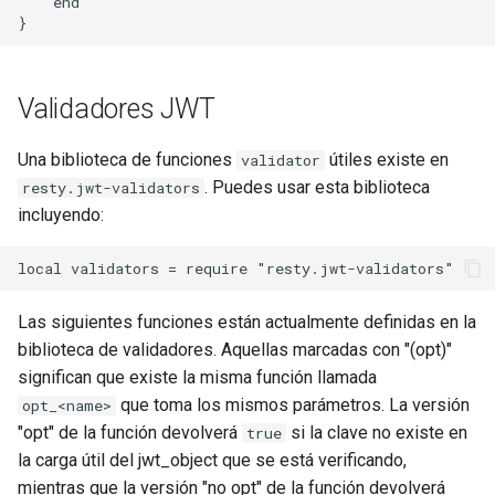
    end

sorted-args
spnego-http-auth
Validadores JWT
srcache
Una biblioteca de funciones
útiles existe en
validator
srt
. Puedes usar esta biblioteca
resty.jwt-validators
incluyendo:
statsd
sticky
Las siguientes funciones están actualmente definidas en la
stream-lua
biblioteca de validadores. Aquellas marcadas con "(opt)"
significan que existe la misma función llamada
stream-sts
que toma los mismos parámetros. La versión
opt_<name>
"opt" de la función devolverá
si la clave no existe en
true
stream-upsync
la carga útil del jwt_object que se está verificando,
mientras que la versión "no opt" de la función devolverá
sts