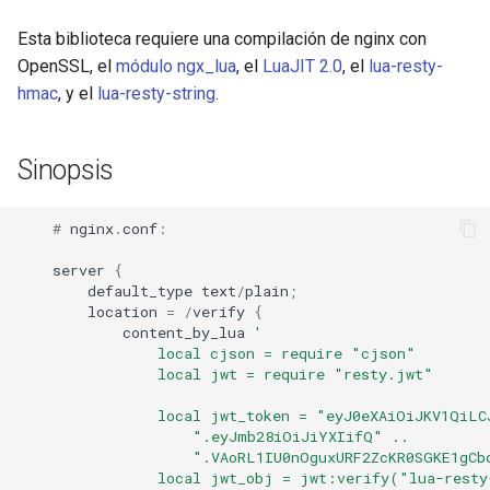
validators.chain(...)
aws-auth
Esta biblioteca requiere una compilación de nginx con
OpenSSL, el
módulo ngx_lua
, el
LuaJIT 2.0
, el
lua-resty-
validators.required(chain_function)
bot-verifier
hmac
, y el
lua-resty-string
.
validators.require_one_of(claim_keys)
brotli
Sinopsis
validators.check(check_val,
cache-purge
check_function, name,
#
nginx
.
conf
:
check_type) (opt)
captcha
server
{
default_type
text
/
plain
;
validators.equals(check_val)
cgi
location
=
/
verify
{
(opt)
content_by_lua
'
combined-upstreams
                local cjson = require "cjson"
validators.matches(pattern)
                local jwt = require "resty.jwt"
(opt)
compression-normalize
                local jwt_token = "eyJ0eXAiOiJKV1QiLC
                    ".eyJmb28iOiJiYXIifQ" ..
validators.any_of(check_values,
compression-vary
                    ".VAoRL1IU0nOguxURF2ZcKR0SGKE1gCb
check_function, name,
                local jwt_obj = jwt:verify("lua-resty