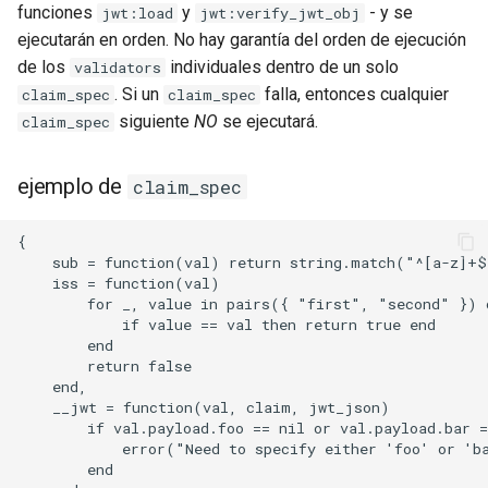
secure-token
funciones
y
- y se
jwt:load
jwt:verify_jwt_obj
ejecutarán en orden. No hay garantía del orden de ejecución
security-headers
de los
individuales dentro de un solo
validators
. Si un
falla, entonces cualquier
claim_spec
claim_spec
security
siguiente
NO
se ejecutará.
claim_spec
selective-cache-purge
ejemplo de
claim_spec
server-redirect
{

    sub = function(val) return string.match("^[a-z]+$
set-misc
    iss = function(val)

        for _, value in pairs({ "first", "second" }) d
            if value == val then return true end

shibboleth
        end

        return false

slowfs
    end,

    __jwt = function(val, claim, jwt_json)

        if val.payload.foo == nil or val.payload.bar =
small-light
            error("Need to specify either 'foo' or 'ba
        end
