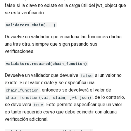
false si la clave no existe en la carga útil del jwt_object que
se está verificando.
substitutions
validators.chain(...)
sxg
Devuelve un validador que encadena las funciones dadas,
sysguard
una tras otra, siempre que sigan pasando sus
verificaciones.
teslagov-jwt
validators.required(chain_function)
testcookie
Devuelve un validador que devuelve
si un valor no
false
existe. Si el valor existe y se especifica una
traffic-accounting
, entonces se devolverá el valor de
chain_function
, de lo contrario,
chain_function(val, claim, jwt_json)
trim
se devolverá
. Esto permite especificar que un valor
true
es tanto requerido
como
que debe coincidir con alguna
ts
verificación adicional.
tuning