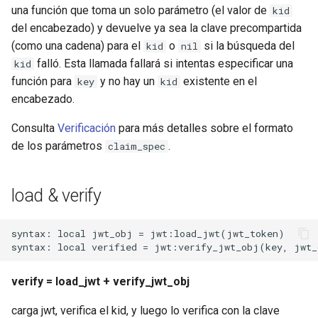
una función que toma un solo parámetro (el valor de
kid
del encabezado) y devuelve ya sea la clave precompartida
immutable
(como una cadena) para el
o
si la búsqueda del
kid
nil
falló. Esta llamada fallará si intentas especificar una
kid
internal-redirect
función para
y no hay un
existente en el
key
kid
encabezado.
ipscrub
Consulta
Verificación
para más detalles sobre el formato
ipset-access
de los parámetros
.
claim_spec
jpeg
load & verify
js-challenge
syntax: local jwt_obj = jwt:load_jwt(jwt_token)

json-var
json
verify = load_jwt + verify_jwt_obj
jwt
carga jwt, verifica el kid, y luego lo verifica con la clave