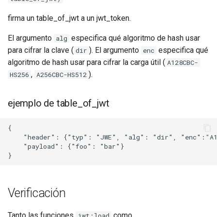
log-zmq
firma un table_of_jwt a un jwt_token.
El argumento
especifica qué algoritmo de hash usar
loop-detect
alg
para cifrar la clave (
). El argumento
especifica qué
dir
enc
lua-upstream
algoritmo de hash usar para cifrar la carga útil (
A128CBC-
,
).
HS256
A256CBC-HS512
lua
ejemplo de table_of_jwt
markdown
{

memc
    "header": {"typ": "JWE", "alg": "dir", "enc":"A12
    "payload": {"foo": "bar"}

naxsi
nchan
Verificación
ndk
Tanto las funciones
como
jwt:load