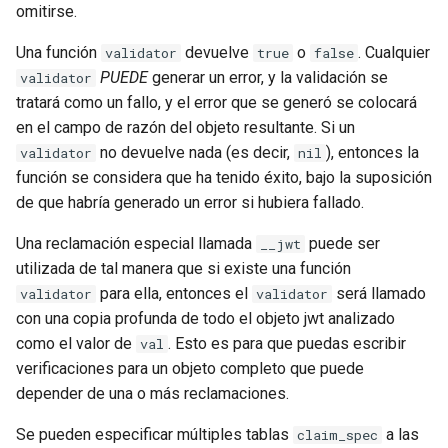
omitirse.
proxy-connect
Una función
devuelve
o
. Cualquier
validator
true
false
pta
PUEDE
generar un error, y la validación se
validator
tratará como un fallo, y el error que se generó se colocará
push-stream
en el campo de razón del objeto resultante. Si un
no devuelve nada (es decir,
), entonces la
validator
nil
rdns
función se considera que ha tenido éxito, bajo la suposición
de que habría generado un error si hubiera fallado.
redis-rate-limit
Una reclamación especial llamada
puede ser
__jwt
redis2
utilizada de tal manera que si existe una función
para ella, entonces el
será llamado
validator
validator
request-cookies-filter
con una copia profunda de todo el objeto jwt analizado
como el valor de
. Esto es para que puedas escribir
val
rewrite-status
verificaciones para un objeto completo que puede
depender de una o más reclamaciones.
rtmp
Se pueden especificar múltiples tablas
a las
claim_spec