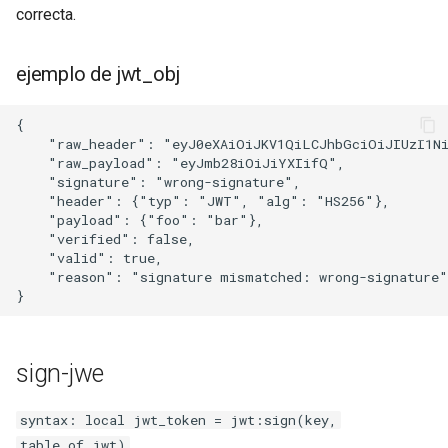
correcta.
keyval
ejemplo de jwt_obj
label
{

length-hiding
    "raw_header": "eyJ0eXAiOiJKV1QiLCJhbGciOiJIUzI1Ni
    "raw_payload": "eyJmb28iOiJiYXIifQ",

    "signature": "wrong-signature",

let
    "header": {"typ": "JWT", "alg": "HS256"},

    "payload": {"foo": "bar"},

limit-traffic-rate
    "verified": false,

    "valid": true,

    "reason": "signature mismatched: wrong-signature"

link
live-common
sign-jwe
log-sqlite
syntax: local jwt_token = jwt:sign(key,
log-var-set
table_of_jwt)