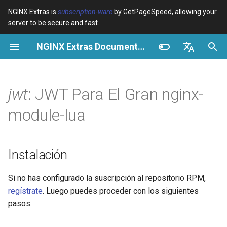
NGINX Extras is
subscription-ware
by GetPageSpeed, allowing your
server to be secure and fast.
I
NGINX Extras Documentation
n
Resumen
Instalación
Caché
NGINX Stable vs Mainline -
Resumen
Resumen
Resumen
VPS/Dedicated - Proxy
Brotli Compression
Country Blocking with Geo
i
English
Qué Rama Elegir en
Cache
c
Español
jwt
: JWT Para El Gran nginx-
RHEL/CentOS
device-type
Rendimiento
CentOS/RHEL 7 o Amazon
Variables
Directives
Linux 2
VPS/Dedicated - FastCGI
i
Português (Brasil)
module-lua
NGINX-MOD - NGINX
Cache
geoip2
Seguridad
Examples
Examples
a
Deutsch
mejorado con HTTP/3,
CentOS/RHEL 8+, Fedora
HPACK y verificaciones de
Linux, Amazon Linux 2023
cPanel EA4 - Proxy Cache
pagespeed
Troubleshooting
Troubleshooting
l
Français
Instalación
salud para RHEL
i
Русский
Sinopsis
abuse-guard
Related
Related
Si no has configurado la suscripción al repositorio RPM,
Servidor Web Tengine -
z
中文
regístrate
. Luego puedes proceder con los siguientes
Instalar en RHEL, CentOS y
Métodos
accept-language
a
Rocky Linux
pasos.
n
sign
access-control