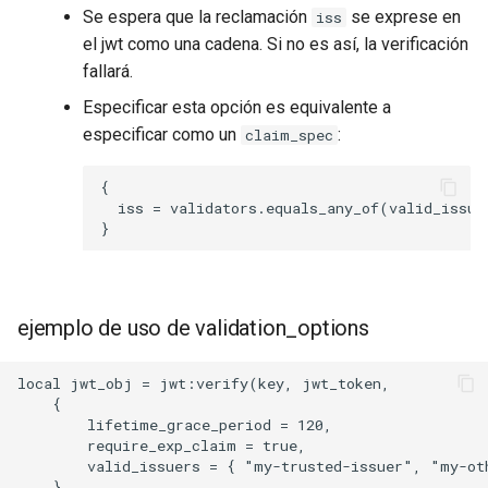
Se espera que la reclamación
se exprese en
iss
el jwt como una cadena. Si no es así, la verificación
fallará.
Especificar esta opción es equivalente a
especificar como un
:
claim_spec
{

  iss = validators.equals_any_of(valid_issuer
ejemplo de uso de validation_options
local jwt_obj = jwt:verify(key, jwt_token,

    {

        lifetime_grace_period = 120,

        require_exp_claim = true,

        valid_issuers = { "my-trusted-issuer", "my-oth
    }
