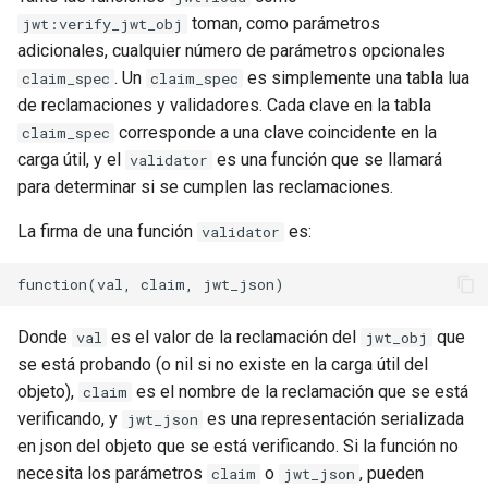
toman, como parámetros
jwt:verify_jwt_obj
nftset-access
adicionales, cualquier número de parámetros opcionales
. Un
es simplemente una tabla lua
njs
claim_spec
claim_spec
de reclamaciones y validadores. Cada clave en la tabla
ntlm
corresponde a una clave coincidente en la
claim_spec
carga útil, y el
es una función que se llamará
validator
otel
para determinar si se cumplen las reclamaciones.
La firma de una función
es:
validator
passenger
perl
Donde
es el valor de la reclamación del
que
val
jwt_obj
phantom-token
se está probando (o nil si no existe en la carga útil del
objeto),
es el nombre de la reclamación que se está
claim
pipelog
verificando, y
es una representación serializada
jwt_json
en json del objeto que se está verificando. Si la función no
postgres
necesita los parámetros
o
, pueden
claim
jwt_json