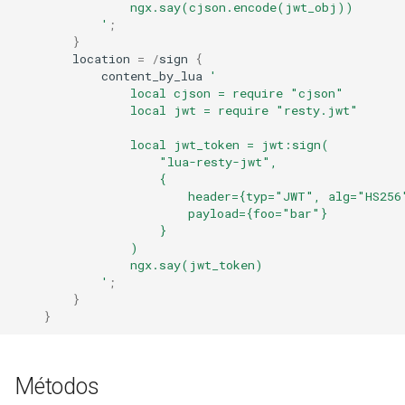
                ngx.say(cjson.encode(jwt_obj))
check_type, table_type)
concat
            '
;
(opt)
}
location
=
/
sign
{
cookie-flag
content_by_lua
'
validators.equals_any_of(check_values)
                local cjson = require "cjson"
(opt)
cookie-limit
                local jwt = require "resty.jwt"
validators.matches_any_of(patterns)
                local jwt_token = jwt:sign(
coolkit
                    "lua-resty-jwt",
(opt)
                    {
dav-ext
                        header={typ="JWT", alg="HS256
validators.contains_any_of(check_values,name)
                        payload={foo="bar"}
                    }
(opt)
delay
                )
                ngx.say(jwt_token)
validators.greater_than(check_val)
doh
            '
;
(opt)
}
}
dynamic-etag
validators.greater_than_or_equal(check_val)
(opt)
dynamic-limit-req
Métodos