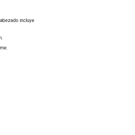
cabezado incluye
n.
ome.