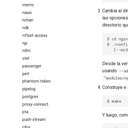
memc
Cambia al di
naxsi
las opcione
nchan
directorio q
ndk
nftset-access
$ cd ngin
njs
$ ./confi
ntlm
otel
Desde la ver
passenger
usando
--a
perl
"modules/n
phantom-token
Construye e i
pipelog
postgres
proxy-connect
pta
Y luego, co
push-stream
rdns