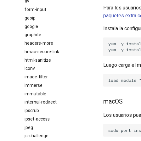
flv
Para los usuario
form-input
paquetes extra 
geoip
google
Instala la config
graphite
headers-more
yum -y instal
hmac-secure-link
html-sanitize
Luego carga el m
iconv
image-filter
immerse
immutable
macOS
internal-redirect
ipscrub
Los usuarios pu
ipset-access
jpeg
js-challenge