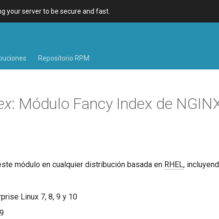
 your server to be secure and fast.
ibuciones
Repositorio RPM
ex
: Módulo Fancy Index de NGIN
este módulo en cualquier distribución basada en
RHEL
, incluyen
rise Linux 7, 8, 9 y 10
 9