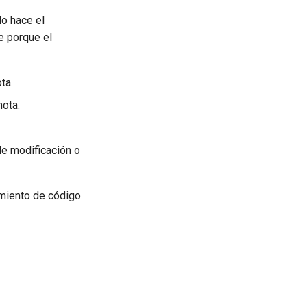
lo hace el
e porque el
ta.
ota.
de modificación o
imiento de código