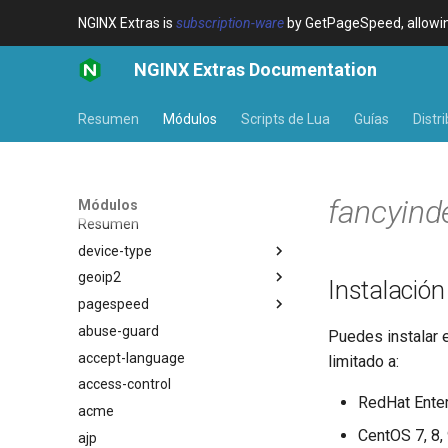
NGINX Extras is
subscription-ware
by GetPageSpeed, allowing
NGINX Extras Documentation
Resumen
Módulos
Scripts de Lua
Guías
Distr
fancyind
Módulos
Resumen
device-type
geoip2
Resumen
Instalación
pagespeed
Variables
Resumen
abuse-guard
Examples
Directives
Resumen
$bot_category
Puedes instalar 
accept-language
Troubleshooting
Examples
$bot_name
auto_reload
limitado a:
access-control
Related
Troubleshooting
$bot_producer
geoip2
RedHat Enterp
acme
Related
$browser_engine
geoip2_proxy
CentOS 7, 8,
ajp
$browser_family
geoip2_proxy_recursive