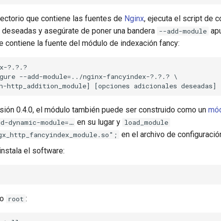
rectorio que contiene las fuentes de
Nginx
, ejecuta el script de 
s deseadas y asegúrate de poner una bandera
apu
--add-module
ue contiene la fuente del módulo de indexación fancy:
x-?.?.?

gure --add-module=../nginx-fancyindex-?.?.? \

sión 0.4.0, el módulo también puede ser construido como un
mód
en su lugar y
dd-dynamic-module=…
load_module
en el archivo de configuració
gx_http_fancyindex_module.so";
nstala el software:
mo
:
root