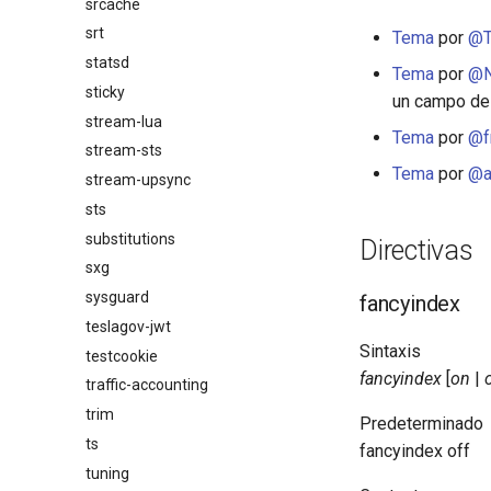
srcache
srt
Tema
por
@T
statsd
Tema
por
@N
sticky
un campo de 
stream-lua
Tema
por
@f
stream-sts
Tema
por
@a
stream-upsync
sts
substitutions
Directivas
sxg
sysguard
fancyindex
teslagov-jwt
Sintaxis
testcookie
fancyindex
[
on
|
traffic-accounting
trim
Predeterminado
ts
fancyindex off
tuning