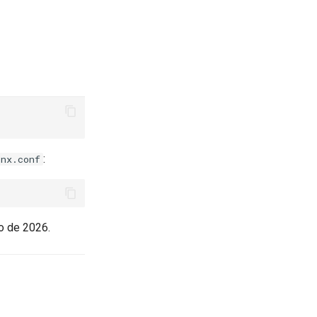
:
inx.conf
o de 2026.