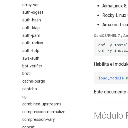
array-var
$browser_name
AlmaLinux 8,
auth-digest
$browser_version
Rocky Linux 
auth-hash
$device_brand
Amazon Linu
auth-ldap
$device_json
auth-pam
$device_model
CentOS/
RHEL
7 y Am
auth-radius
$device_type
dnf
-y
instal
dnf
-y
instal
auth-totp
$is_ai_crawler
aws-auth
$is_bot
Habilita el módul
bot-verifier
$is_console
brotli
$is_desktop
load_module
cache-purge
$is_mobile
captcha
$is_tablet
Este documento 
cgi
$is_tv
combined-upstreams
$is_wearable
compression-normalize
$os_family
Módulo F
compression-vary
$os_name
concat
$os_version