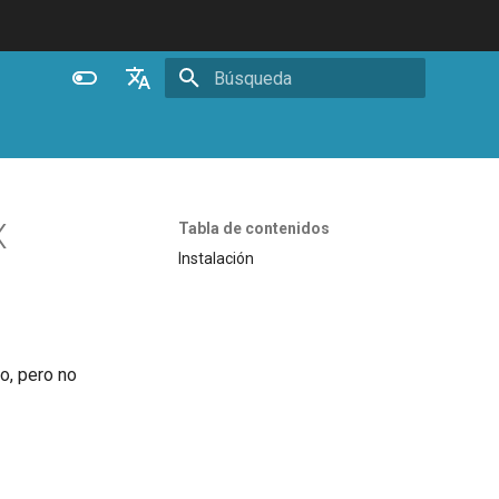
Inicializando búsqueda
English
Español
Português (Brasil)
X
Tabla de contenidos
Deutsch
Instalación
Français
Русский
中文
do, pero no