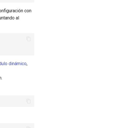
configuración con
ntando al
ulo dinámico
,
n.