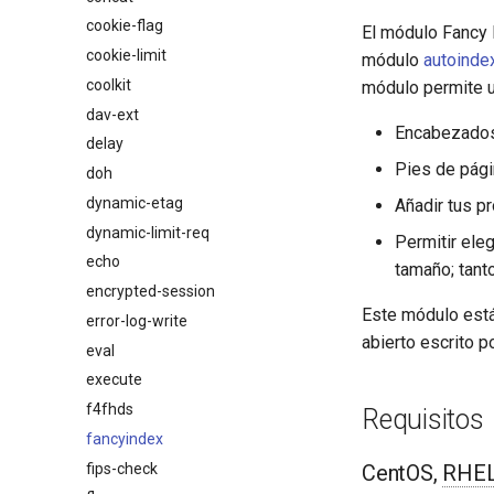
cookie-flag
El módulo Fancy 
cookie-limit
módulo
autoinde
coolkit
módulo permite u
dav-ext
Encabezados
delay
Pies de pági
doh
dynamic-etag
Añadir tus p
dynamic-limit-req
Permitir ele
echo
tamaño; tan
encrypted-session
Este módulo está
error-log-write
abierto escrito p
eval
execute
f4fhds
Requisitos
fancyindex
fips-check
CentOS,
RHE