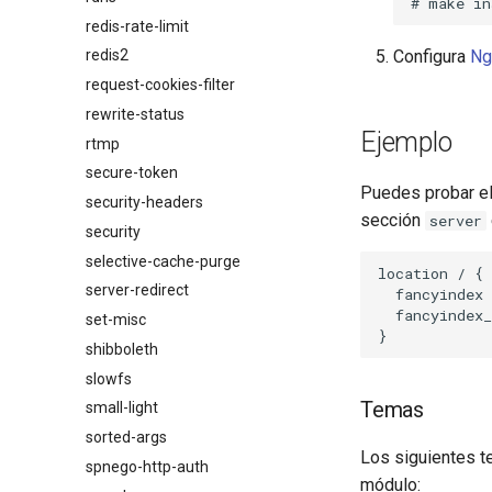
redis-rate-limit
Configura
Ng
redis2
request-cookies-filter
rewrite-status
Ejemplo
rtmp
secure-token
Puedes probar el
security-headers
sección
server
security
selective-cache-purge
location / {

server-redirect
  fancyindex 
  fancyindex_
set-misc
shibboleth
slowfs
Temas
small-light
sorted-args
Los siguientes t
spnego-http-auth
módulo: