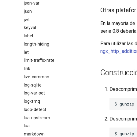
json-var
Otras platafo
json
jwt
En la mayoría de
keyval
serie 0.8 debería
label
Para utilizar las 
length-hiding
ngx_http_additi
let
limit-traffic-rate
link
Construcci
live-common
log-sqlite
Descomprime
log-var-set
log-zmq
loop-detect
lua-upstream
Descomprime 
lua
markdown