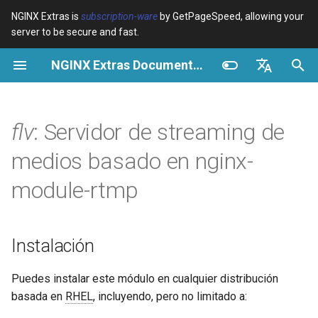
NGINX Extras is
subscription-ware
by GetPageSpeed, allowing your
server to be secure and fast.
I
NGINX Extras Documentation
n
Resumen
Resumen
Resumen
Instalación
Resumen
Caché
NGINX Stable vs Mainline -
$bot_category
auto_reload
Module configuration
Domains and origins
Images
Release notes
VPS/Dedicated - Proxy
Brotli Compression
Country Blocking with Geo
i
English
Qué Rama Elegir en
Cache
c
Español
flv
: Servidor de streaming de
RHEL/CentOS
Variables
Directives
Get started
Características
acme
Rendimiento
$bot_name
geoip2
Configure filters safely
Cache and system setting
CSS
CVE-2012-4001
VPS/Dedicated - FastCGI
i
Português (Brasil)
medios basado en nginx-
NGINX-MOD - NGINX
Cache
Examples
Examples
Production operations
Sistemas soportados
ada
Seguridad
$bot_producer
geoip2_proxy
Filter catalogue
Admin pages
JavaScript
CVE-2012-4360
a
Deutsch
mejorado con HTTP/3,
module-rtmp
HPACK y verificaciones de
cPanel EA4 - Proxy Cache
Troubleshooting
Troubleshooting
Filter reference
Reproductores soportados
auto-ssl
$browser_engine
geoip2_proxy_recursive
Optimize for bandwidth
Downstream caching
Caching and networking
CVE-2013-6111
l
Français
salud para RHEL
i
Русский
Related
Related
Release and security
aws-auth
Nota
$browser_family
Restrict URLs
Console
HTML and markup
Security update, 2013
Instalación
Servidor Web Tengine -
z
history
中文
Instalar en RHEL, CentOS y
Requisitos previos
aws-sdk
$browser_name
HTTPS support
Experiments
Analytics and advanced
NGINX security update, 20
a
Puedes instalar este módulo en cualquier distribución
Rocky Linux
basada en
RHEL
, incluyendo, pero no limitado a:
n
Uso
balancer
$browser_version
ModSecurity
Security update, January 2