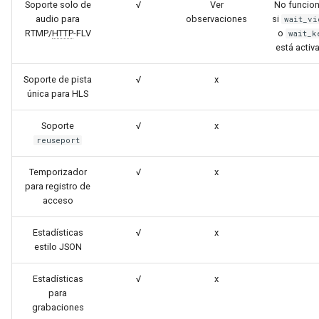
Soporte solo de
√
Ver
No funcio
injection
audio para
observaciones
si
wait_vi
RTMP/
HTTP
-FLV
o
wait_k
iputils
está activ
jit-uuid
Soporte de pista
√
x
única para HLS
jq
Soporte
√
x
reuseport
jsonrpc-batch
Temporizador
√
x
jump-consistent-hash
para registro de
acceso
jwt-verification
Estadísticas
√
x
estilo JSON
jwt
Estadísticas
√
x
kafka
para
grabaciones