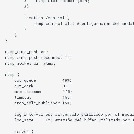
        #    rtmp_stat_format json;

        #}

        location /control {

            rtmp_control all; #configuración del módul
        }

    }

}

rtmp_auto_push on;

rtmp_auto_push_reconnect 1s;

rtmp_socket_dir /tmp;

rtmp {

    out_queue           4096;

    out_cork            8;

    max_streams         128;

    timeout             15s;

    drop_idle_publisher 15s;

    log_interval 5s; #intervalo utilizado por el módul
    log_size     1m; #tamaño del búfer utilizado por e
    server {
