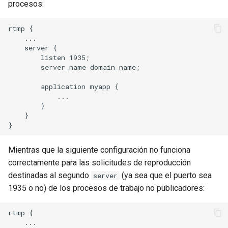
procesos:
rtmp {

    ...

    server {

        listen 1935;

        server_name domain_name;

        application myapp {

            ...

        }

    }

Mientras que la siguiente configuración no funciona
correctamente para las solicitudes de reproducción
destinadas al segundo
(ya sea que el puerto sea
server
1935 o no) de los procesos de trabajo no publicadores:
rtmp {

    ...
