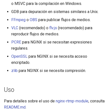
o MSVC para la compilación en Windows.
nsq
GDB para depuración en sistemas similares a Unix.
FFmpeg
o
OBS
para publicar flujos de medios.
ntlm
VLC
(recomendado) o
flv.js
(recomendado) para
openidc
reproducir flujos de medios.
PCRE
para NGINX si se necesitan expresiones
openssl
regulares.
OpenSSL
para NGINX si se necesita acceso
perf
encriptado.
prettycjson
zlib
para NGINX si se necesita compresión.
pubsub
Uso
qless-web
Para detalles sobre el uso de
nginx-rtmp-module
, consulta
qless
README.md
.