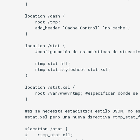
        }

        location /dash {

            root /tmp;

            add_header 'Cache-Control' 'no-cache';

        }

        location /stat {

            #configuración de estadísticas de streamin
            rtmp_stat all;

            rtmp_stat_stylesheet stat.xsl;

        }

        location /stat.xsl {

            root /var/www/rtmp; #especificar dónde se 
        }

        #si se necesita estadística estilo JSON, no es
        #stat.xsl pero una nueva directiva rtmp_stat_f
        #location /stat {

        #    rtmp_stat all;
