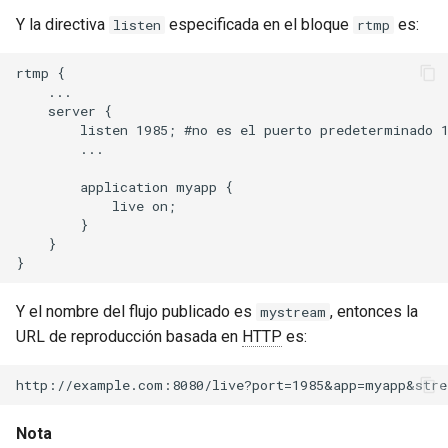
validation
Y la directiva
especificada en el bloque
es:
listen
rtmp
vhost
rtmp {

    ...

waf
    server {

        listen 1985; #no es el puerto predeterminado 1
        ...

weauth
        application myapp {

websocket-proxy
            live on;

        }

    }

websocket
woothee
Y el nombre del flujo publicado es
, entonces la
mystream
URL de reproducción basada en
HTTP
es:
worker-events
xxhash
Nota