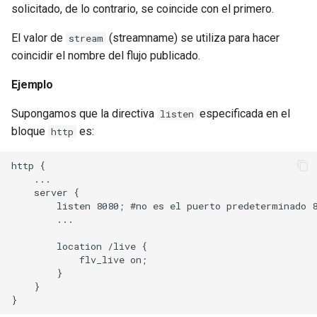
test
solicitado, de lo contrario, se coincide con el primero.
El valor de
(streamname) se utiliza para hacer
stream
timer
coincidir el nombre del flujo publicado.
tlc
Ejemplo
tsort
Supongamos que la directiva
especificada en el
listen
bloque
es:
http
txid
http {

    ...

upload
    server {

        listen 8080; #no es el puerto predeterminado 8
upstream-healthcheck
        ...

        location /live {

upstream
            flv_live on;

        }

uuid
    }
