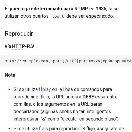
requests
El
puerto predeterminado para RTMP
es
1935
, si se
utilizan otros puertos,
debe ser especificado.
:port
riak
Reproducir
router
vía
HTTP
-FLV
rsa
scrypt
Nota
session
Si se utiliza
ffplay
en la línea de comandos para
shell
reproducir el flujo, la URL anterior
DEBE
estar entre
comillas, o los argumentos en la URL serán
signal
descartados (algunas shells no tan inteligentes
interpretarán "&" como "ejecutar en segundo plano").
smtp
Si se utiliza
flv.js
para reproducir el flujo, asegúrate de