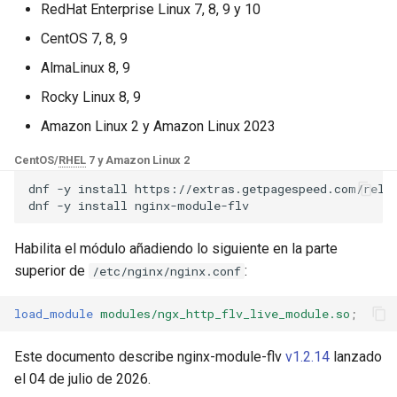
Módulos de NGINX para el
RedHat Enterprise Linux 7, 8, 9 y 10
d
Panel de Control de Plesk -
base-encoding
Publicar
$device_brand
FAQ and troubleshooting
Security update, March 20
CentOS 7, 8, 9
Paquetes RPM
o
AlmaLinux 8, 9
cache
Nota
$device_json
b
Módulos de NGINX de cPanel
Rocky Linux 8, 9
ú
EA4 - Convierte ea-nginx en
checkups
Reproducir
$device_model
Amazon Linux 2 y Amazon Linux 2023
una potencia de rendimiento y
s
seguridad
consul-event
vía HTTP-FLV
$device_type
CentOS/
RHEL
7 y Amazon Linux 2
q
dnf
-y
install
https://extras.getpagespeed.com/relea
Soporte HTTP/3 QUIC de
consul
Nota
$is_ai_crawler
u
dnf
-y
install
NGINX - Paquetes RPM para
e
RHEL y CentOS
cookie
Ejemplo
$is_bot
Habilita el módulo añadiendo lo siguiente en la parte
d
superior de
:
/etc/nginx/nginx.conf
Servidor Web Angie - Instalar
core
Nota
$is_console
a
en RHEL, CentOS, Rocky
load_module
modules/ngx_http_flv_live_module.so
;
Linux y AlmaLinux
cors
vía RTMP
$is_desktop
Este documento describe nginx-module-flv
v1.2.14
lanzado
counter
vía HLS
$is_mobile
el 04 de julio de 2026.