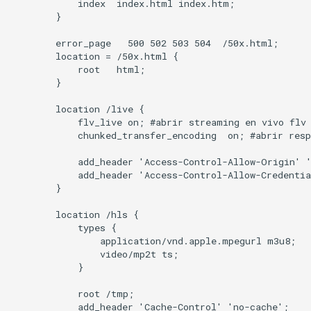
            index  index.html index.htm;

        }

        error_page   500 502 503 504  /50x.html;

        location = /50x.html {

            root   html;

        }

        location /live {

            flv_live on; #abrir streaming en vivo flv 
            chunked_transfer_encoding  on; #abrir resp
            add_header 'Access-Control-Allow-Origin' '
            add_header 'Access-Control-Allow-Credentia
        }

        location /hls {

            types {

                application/vnd.apple.mpegurl m3u8;

                video/mp2t ts;

            }

            root /tmp;

            add_header 'Cache-Control' 'no-cache';
