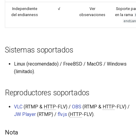
libcjson
Independiente
√
Ver
Soporte par
del endianness
observaciones
en la rama
libr3
endia
limit-rate
limit-traffic
Sistemas soportados
lmdb
Linux (recomendado) / FreeBSD / MacOS / Windows
(limitado).
locations
lock
Reproductores soportados
logger-socket
VLC
(RTMP &
HTTP
-FLV) /
OBS
(RTMP &
HTTP
-FLV) /
JW Player
(RTMP) /
flv.js
(
HTTP
-FLV).
lrucache
Nota
macaroons