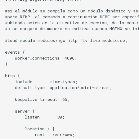
#si el módulo se compila como un módulo dinámico y se 
#para RTMP, el comando a continuación DEBE ser especif
#ubicado antes de la directiva de eventos, de lo contr
#o se cargará de manera no exitosa cuando NGINX se ini
#load_module modules/ngx_http_flv_live_module.so;

events {

    worker_connections  4096;

}

http {

    include       mime.types;

    default_type  application/octet-stream;

    keepalive_timeout  65;

    server {

        listen       80;

        location / {

            root   /var/www;
