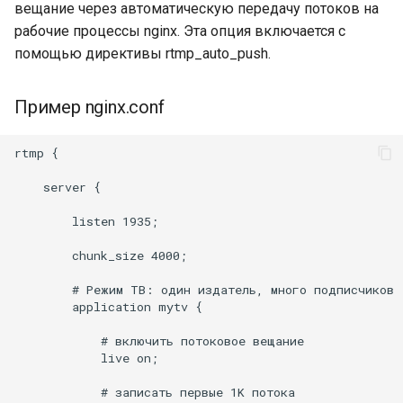
вещание через автоматическую передачу потоков на
рабочие процессы nginx. Эта опция включается с
mail
помощью директивы rtmp_auto_push.
maxminddb
Пример nginx.conf
memcached
rtmp {

mlcache
    server {

multiplexer
        listen 1935;

        chunk_size 4000;

murmurhash2
        # Режим ТВ: один издатель, много подписчиков

mysql
        application mytv {

            # включить потоковое вещание

nettle
            live on;

            # записать первые 1K потока

newrelic