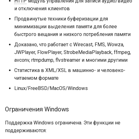
HTTP
модуль управления для записи аудио/видео
injection
и отключения клиентов
iputils
Продвинутые техники буферизации для
минимизации выделения памяти для более
jit-uuid
быстрого вещания и низкого потребления памяти
Доказано, что работает с Wirecast, FMS, Wowza,
jq
JWPlayer, FlowPlayer, StrobeMediaPlayback, ffmpeg,
avconv, rtmpdump, flvstreamer и многими другими
jsonrpc-batch
Статистика в XML/XSL в машинно- и человеко-
читаемом формате
jump-consistent-hash
Linux/FreeBSD/MacOS/Windows
jwt-verification
Ограничения Windows
jwt
Поддержка Windows ограничена. Эти функции не
kafka
поддерживаются: