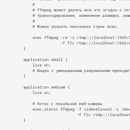
            #

rabbitmqstomp
            # ffmpeg может делать все что угодно с пот
            # транскодирование, изменение размера, изм
            #

rack
            # Можно указать несколько строк exec.

radixtree
            exec ffmpeg -re -i rtmp://localhost:1935/$
                        -f flv rtmp://localhost:1935/s
        }

redis-connector
        application small {

            live on;

redis-ratelimit
            # Видео с уменьшенным разрешением приходит
        }

redis-util
        application webcam {

            live on;

redis
            # Поток с локальной веб-камеры

repl
            exec_static ffmpeg -f video4linux2 -i /dev
                               -f flv rtmp://localhost
        }

reqargs