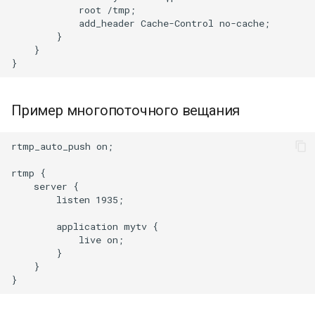
            root /tmp;

            add_header Cache-Control no-cache;

        }

    }

Пример многопоточного вещания
rtmp_auto_push on;

rtmp {

    server {

        listen 1935;

        application mytv {

            live on;

        }

    }
