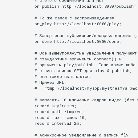
            # с этого соединения или нет

test
            on_publish http://localhost:8080/publish;

            # То же самое с воспроизведением

timer
            on_play http://localhost:8080/play;

tlc
            # Завершение публикации/воспроизведения (п
            on_done http://localhost:8080/done;

tsort
            # Все вышеупомянутые уведомления получают

            # стандартные аргументы connect() и

txid
            # аргументы play/publish. Если какие-либо 
            # с синтаксисом GET для play & publish,

            # они также включаются.

upload
            # Пример URL:

            #   rtmp://localhost/myapp/mystream?a=b&c=
upstream-healthcheck
            # записать 10 ключевых кадров видео (без з
            record keyframes;

upstream
            record_path /tmp/vc;

            record_max_frames 10;

            record_interval 2m;

uuid
            # Асинхронное уведомление о записи flv
