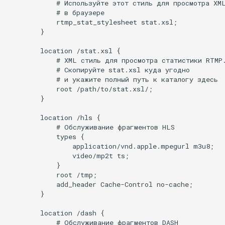
            # Используйте этот стиль для просмотра XML
            # в браузере

            rtmp_stat_stylesheet stat.xsl;

        }

        location /stat.xsl {

            # XML стиль для просмотра статистики RTMP.
            # Скопируйте stat.xsl куда угодно

            # и укажите полный путь к каталогу здесь

            root /path/to/stat.xsl/;

        }

        location /hls {

            # Обслуживание фрагментов HLS

            types {

                application/vnd.apple.mpegurl m3u8;

                video/mp2t ts;

            }

            root /tmp;

            add_header Cache-Control no-cache;

        }

        location /dash {

            # Обслуживание фрагментов DASH
