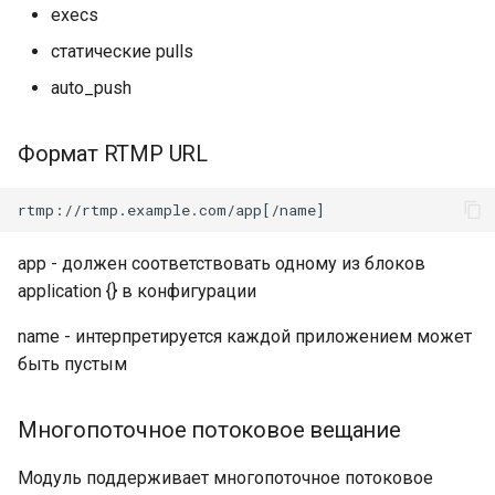
libcjson
execs
статические pulls
libr3
auto_push
limit-rate
Формат RTMP URL
limit-traffic
lmdb
app - должен соответствовать одному из блоков
locations
application {} в конфигурации
lock
name - интерпретируется каждой приложением может
быть пустым
logger-socket
Многопоточное потоковое вещание
lrucache
Модуль поддерживает многопоточное потоковое
macaroons