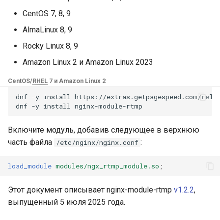
Модули NGINX для панели
и
управления Plesk - RPM-
CentOS 7, 8, 9
base-encoding
Формат RTMP URL
$device_brand
FAQ and troubleshooting
Security update, March 20
пакеты
я
AlmaLinux 8, 9
cache
Многопоточное
$device_json
п
Rocky Linux 8, 9
cPanel EA4 NGINX Модули -
потоковое вещание
о
Превратите ea-nginx в
Amazon Linux 2 и Amazon Linux 2023
checkups
$device_model
мощный инструмент
Пример nginx.conf
и
CentOS/
RHEL
7 и Amazon Linux 2
производительности и
consul-event
$device_type
с
безопасности
dnf
-y
install
https://extras.getpagespeed.com/relea
Пример многопоточного
dnf
-y
install
вещания
consul
$is_ai_crawler
к
Поддержка NGINX HTTP/3
Включите модуль, добавив следующее в верхнюю
а
QUIC - RPM-пакеты для
GitHub
cookie
$is_bot
часть файла
:
/etc/nginx/nginx.conf
RHEL и CentOS
core
$is_console
load_module
modules/ngx_rtmp_module.so
;
Angie Web Server -
Установка на RHEL, CentOS,
cors
$is_desktop
Этот документ описывает nginx-module-rtmp
v1.2.2
,
Rocky Linux и AlmaLinux
выпущенный 5 июля 2025 года.
counter
$is_mobile