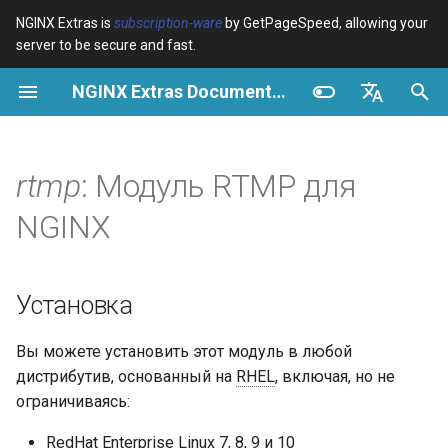
NGINX Extras is
subscription-ware
by GetPageSpeed, allowing your
server to be secure and fast.
И
NGINX Extras Documentation
н
Обзор
Обзор
Обзор
Установка
Обзор
Кэширование
NGINX Stable vs Mainline -
$bot_category
auto_reload
Module configuration
Domains and origins
Images
Release notes
VPS/Dedicated - Proxy
Brotli Compression
Country Blocking with Geo
и
English
Какую ветку выбрать на
Cache
ц
Español
rtmp
: Модуль RTMP для
RHEL/CentOS
Variables
Directives
Get started
nginx-rtmp-module
acme
Производительность
$bot_name
geoip2
Configure filters safely
Cache and system setting
CSS
CVE-2012-4001
VPS/Dedicated - FastCGI
и
Português (Brasil)
NGINX
NGINX-MOD - Улучшенный
Cache
Examples
Examples
Production operations
ada
Безопасность
Блог проекта
$bot_producer
geoip2_proxy
Filter catalogue
Admin pages
JavaScript
CVE-2012-4360
а
Deutsch
NGINX с HTTP/3, HPACK и
проверками состояния для
cPanel EA4 - Proxy Cache
Troubleshooting
Troubleshooting
Filter reference
auto-ssl
Руководство вики
$browser_engine
geoip2_proxy_recursive
Optimize for bandwidth
Downstream caching
Caching and networking
CVE-2013-6111
л
Français
Установка
RHEL
и
Русский
Related
Related
Release and security
aws-auth
Группа Google
$browser_family
Restrict URLs
Console
HTML and markup
Security update, 2013
Вы можете установить этот модуль в любой
Tengine Web Server -
з
history
中文
дистрибутив, основанный на
RHEL
, включая, но не
Установка на RHEL, CentOS
aws-sdk
Возможности
$browser_name
HTTPS support
Experiments
Analytics and advanced
NGINX security update, 20
а
и Rocky Linux
ограничиваясь:
ц
balancer
Ограничения Windows
$browser_version
ModSecurity
Security update, January 2
RedHat Enterprise Linux 7, 8, 9 и 10