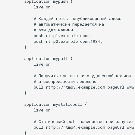
        application mypush {

            live on;

requests
            # Каждый поток, опубликованный здесь

riak
            # автоматически передается на

            # эти две машины

            push rtmp1.example.com;

router
            push rtmp2.example.com:1934;

        }

rsa
        application mypull {

            live on;

scrypt
            # Получить все потоки с удаленной машины

session
            # и воспроизвести локально

            pull rtmp://rtmp3.example.com pageUrl=www.
        }

shell
        application mystaticpull {

            live on;

signal
            # Статический pull начинается при запуске 
smtp
            pull rtmp://rtmp4.example.com pageUrl=www
        }
