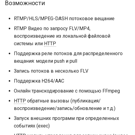
Возможности
healthcheck
RTMP/HLS/MPEG-DASH потоковое вещание
hmac
RTMP Видео по запросу FLV/MP4,
hoedown
воспроизведение из локальной файловой
системы или
HTTP
http
Поддержка реле потоков для распределенного
вещания: модели push и pull
http2
Запись потоков в несколько FLV
httpipe
Поддержка H264/AAC
Онлайн транскодирование с помощью FFmpeg
hyperscan
HTTP
обратные вызовы (публикация/
influx
воспроизведение/запись/обновление и т.д.)
Запуск внешних программ при определенных
ini
событиях (exec)