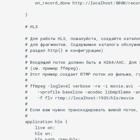
validation
            on_record_done http://localhost:8080/recor
        }

vhost
        # HLS

waf
        # Для работы HLS, пожалуйста, создайте катало
        # для фрагментов. Содержимое каталога обслужив
weauth
        # раздел http{} в конфигурации)

        #

websocket-proxy
        # Входящий поток должен быть в H264/AAC. Для i
        # (см. пример ffmpeg).

        # Этот пример создает RTMP поток из фильма, го
websocket
        #

        # ffmpeg -loglevel verbose -re -i movie.avi  -
        #    -vprofile baseline -acodec libmp3lame -ar
woothee
        #    -f flv rtmp://localhost:1935/hls/movie

        #

worker-events
        # Если вам нужно транскодировать живой поток, 
        #

        application hls {

xxhash
            live on;

            hls on;

            hls_path /tmp/hls;
