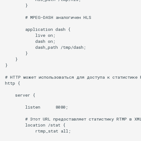
        }

        # MPEG-DASH аналогичен HLS

        application dash {

            live on;

            dash on;

            dash_path /tmp/dash;

        }

    }

}

# HTTP может использоваться для доступа к статистике R
http {

    server {

        listen      8080;

        # Этот URL предоставляет статистику RTMP в XML
        location /stat {

            rtmp_stat all;
