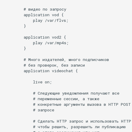
snappy
        # видео по запросу

        application vod {

sniproxy
            play /var/flvs;

        }

socket
        application vod2 {

            play /var/mp4s;

stats
        }

        # Много издателей, много подписчиков

string
        # без проверок, без записи

        application videochat {

t1k
            live on;

tags
            # Следующие уведомления получают все

            # переменные сессии, а также

            # конкретные аргументы вызова в HTTP POST

tarantool
            # запросе

template
            # Сделать HTTP запрос и использовать HTTP 
            # чтобы решить, разрешить ли публикацию
