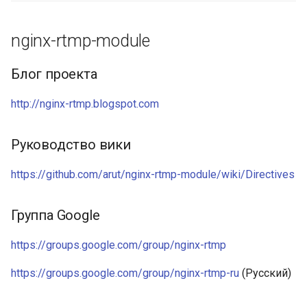
ctxdump
$is_tablet
nginx-rtmp-module
dns-server
$is_tv
Блог проекта
dns
$is_wearable
http://nginx-rtmp.blogspot.com
etcd
$os_family
Руководство вики
exec
$os_name
https://github.com/arut/nginx-rtmp-module/wiki/Directives
feishu-auth
$os_version
Группа Google
fileinfo
https://groups.google.com/group/nginx-rtmp
ftpclient
https://groups.google.com/group/nginx-rtmp-ru
(Русский)
global-throttle