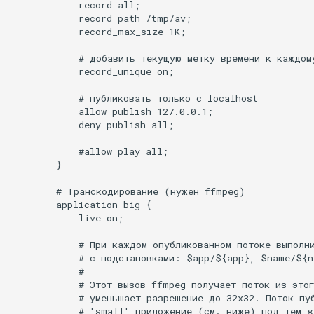
            record all;

            record_path /tmp/av;

nsq
            record_max_size 1K;

            # добавить текущую метку времени к каждому
ntlm
            record_unique on;

openidc
            # публиковать только с localhost

            allow publish 127.0.0.1;

            deny publish all;

openssl
            #allow play all;

perf
        }

        # Транскодирование (нужен ffmpeg)

prettycjson
        application big {

            live on;

pubsub
            # При каждом опубликованном потоке выполни
            # с подстановками: $app/${app}, $name/${n
qless-web
            #

            # Этот вызов ffmpeg получает поток из этог
            # уменьшает разрешение до 32x32. Поток пуб
qless
            # 'small' приложение (см. ниже) под тем же