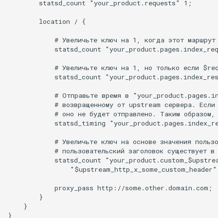
        statsd_count "your_product.requests" 1;

healthcheck
        location / {

hmac
            # Увеличьте ключ на 1, когда этот маршрут 
            statsd_count "your_product.pages.index_req
hoedown
            # Увеличьте ключ на 1, но только если $req
            statsd_count "your_product.pages.index_res
http
            # Отправьте время в "your_product.pages.in
http2
            # возвращенному от upstream сервера. Если 
            # оно не будет отправлено. Таким образом, 
            statsd_timing "your_product.pages.index_r
httpipe
            # Увеличьте ключ на основе значения пользо
            # пользовательский заголовок существует в 
hyperscan
            statsd_count "your_product.custom_$upstrea
                "$upstream_http_x_some_custom_header";
influx
            proxy_pass http://some.other.domain.com;

        }

ini
    }
