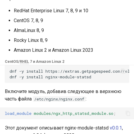
Модули NGINX для панели
и
управления Plesk - RPM-
base-encoding
$device_brand
FAQ and troubleshooting
Security update, March 20
RedHat Enterprise Linux 7, 8, 9 и 10
пакеты
я
CentOS 7, 8, 9
cache
$device_json
п
cPanel EA4 NGINX Модули -
AlmaLinux 8, 9
о
Превратите ea-nginx в
checkups
$device_model
Rocky Linux 8, 9
мощный инструмент
и
Amazon Linux 2 и Amazon Linux 2023
производительности и
consul-event
$device_type
с
безопасности
CentOS/
RHEL
7 и Amazon Linux 2
consul
$is_ai_crawler
к
dnf
-y
install
https://extras.getpagespeed.com/relea
Поддержка NGINX HTTP/3
dnf
-y
install
а
QUIC - RPM-пакеты для
cookie
$is_bot
RHEL и CentOS
Включите модуль, добавив следующее в верхнюю
core
$is_console
часть файла
:
/etc/nginx/nginx.conf
Angie Web Server -
Установка на RHEL, CentOS,
cors
$is_desktop
load_module
modules/ngx_http_statsd_module.so
;
Rocky Linux и AlmaLinux
counter
$is_mobile
Этот документ описывает nginx-module-statsd
v0.0.1
,