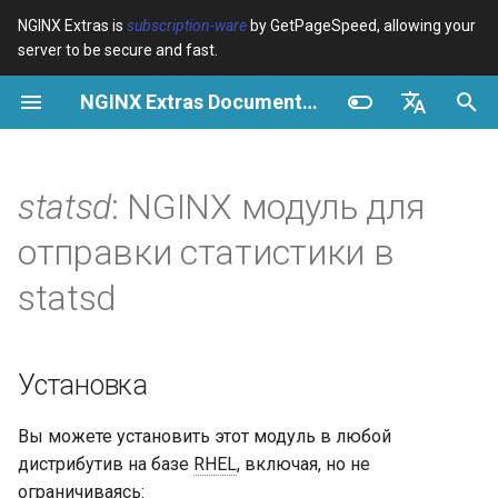
NGINX Extras is
subscription-ware
by GetPageSpeed, allowing your
server to be secure and fast.
И
NGINX Extras Documentation
н
Обзор
Обзор
Обзор
Установка
Обзор
Кэширование
NGINX Stable vs Mainline -
$bot_category
auto_reload
Module configuration
Domains and origins
Images
Release notes
VPS/Dedicated - Proxy
Brotli Compression
Country Blocking with Geo
и
English
Какую ветку выбрать на
Cache
ц
Español
statsd
: NGINX модуль для
RHEL/CentOS
Variables
Directives
Get started
GitHub
acme
Производительность
$bot_name
geoip2
Configure filters safely
Cache and system setting
CSS
CVE-2012-4001
VPS/Dedicated - FastCGI
и
Português (Brasil)
отправки статистики в
NGINX-MOD - Улучшенный
Cache
Examples
Examples
Production operations
ada
Безопасность
$bot_producer
geoip2_proxy
Filter catalogue
Admin pages
JavaScript
CVE-2012-4360
а
Deutsch
NGINX с HTTP/3, HPACK и
statsd
проверками состояния для
cPanel EA4 - Proxy Cache
Troubleshooting
Troubleshooting
Filter reference
auto-ssl
$browser_engine
geoip2_proxy_recursive
Optimize for bandwidth
Downstream caching
Caching and networking
CVE-2013-6111
л
Français
RHEL
и
Русский
Related
Related
Release and security
aws-auth
$browser_family
Restrict URLs
Console
HTML and markup
Security update, 2013
Установка
Tengine Web Server -
з
history
中文
Установка на RHEL, CentOS
aws-sdk
$browser_name
HTTPS support
Experiments
Analytics and advanced
NGINX security update, 20
а
Вы можете установить этот модуль в любой
и Rocky Linux
дистрибутив на базе
RHEL
, включая, но не
ц
balancer
$browser_version
ModSecurity
Security update, January 2
ограничиваясь: