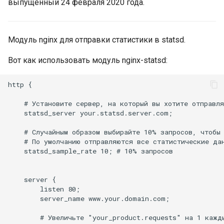
выпущенный 24 февраля 2020 года.
ctxdump
$is_tablet
dns-server
$is_tv
Модуль nginx для отправки статистики в statsd.
Вот как использовать модуль nginx-statsd:
dns
$is_wearable
http {

etcd
$os_family
    # Установите сервер, на который вы хотите отправля
exec
$os_name
    statsd_server your.statsd.server.com;

    # Случайным образом выбирайте 10% запросов, чтобы 
feishu-auth
$os_version
    # По умолчанию отправляются все статистические дан
    statsd_sample_rate 10; # 10% запросов

fileinfo
    server {

ftpclient
        listen 80;

        server_name www.your.domain.com;

global-throttle
        # Увеличьте "your_product.requests" на 1 кажды