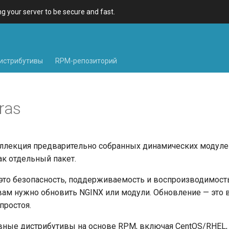
 your server to be secure and fast.
истрибутивы
RPM-репозиторий
ras
ллекция предварительно собранных динамических модуле
к отдельный пакет.
это безопасность, поддерживаемость и воспроизводимост
вам нужно обновить NGINX или модули. Обновление — это
простоя.
ные дистрибутивы на основе RPM, включая CentOS/
RHEL