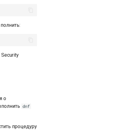
полнить:
 Security
я о
выполнить
dnf
стить процедуру