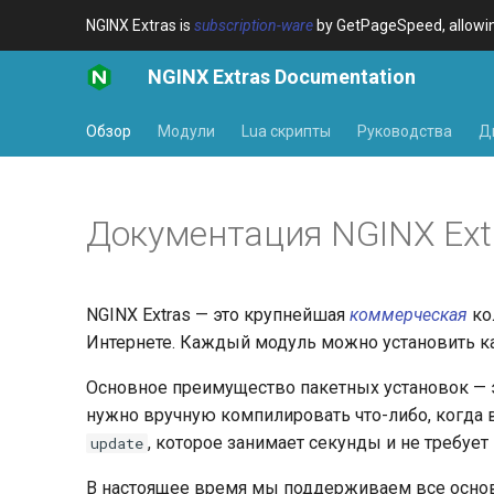
NGINX Extras is
subscription-ware
by GetPageSpeed, allowing
NGINX Extras Documentation
Обзор
Модули
Lua скрипты
Руководства
Д
Документация NGINX Ext
NGINX Extras — это крупнейшая
коммерческая
ко
Интернете. Каждый модуль можно установить ка
Основное преимущество пакетных установок — 
нужно вручную компилировать что-либо, когда 
, которое занимает секунды и не требует 
update
В настоящее время мы поддерживаем все основ