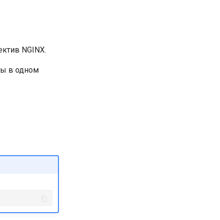
ектив NGINX.
вы в одном