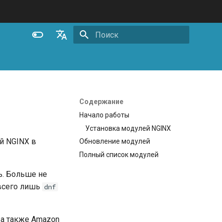
Инициализация поиска
English
Español
Português (Brasil)
Содержание
Deutsch
Начало работы
Установка модулей NGINX
Français
й NGINX в
Обновление модулей
Русский
Полный список модулей
中文
ь. Больше не
 всего лишь
dnf
, а также Amazon