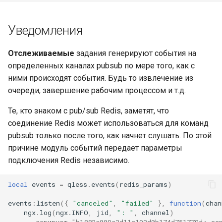
Уведомления
Отслеживаемые
задания генерируют события на
определенных каналах pubsub по мере того, как с
ними происходят события. Будь то извлечение из
очереди, завершение рабочим процессом и т.д.
Те, кто знаком с pub/sub Redis, заметят, что
соединение Redis может использоваться для команд
pubsub только после того, как начнет слушать. По этой
причине модуль событий передает параметры
подключения Redis независимо.
local
events
=
qless
.
events
(
redis_params
)
events
:
listen
({
"canceled"
,
"failed"
},
function
(
chan
ngx
.
log
(
ngx
.
INFO
,
jid
,
": "
,
channel
)
-- логирует "b1882e009a3d11e192d0b174d751779d: ca