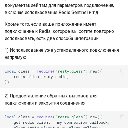
документацией там для параметров подключения,
nftset-access
включая использование Redis Sentinel и т.д.
njs
Кроме того, если ваше приложение имеет
подключение к Redis, которое вы хотите повторно
ntlm
использовать, есть два способа интеграции:
otel
1) Использование уже установленного подключения
напрямую
passenger
local
qless
=
require
(
"resty.qless"
).
new
({
redis_client
=
my_redis
,
perl
})
phantom-token
2) Предоставление обратных вызовов для
подключения и закрытия соединения
pipelog
local
qless
=
require
(
"resty.qless"
).
new
({
postgres
get_redis_client
=
my_connection_callback
,
close_redis_client
=
my_close_callback
,