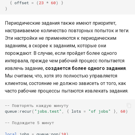
{
offset
=
(
23
*
60
)
}
)
Периодические задания также имеют приоритет,
настраиваемое количество повторных попыток и теги.
Эти настройки не применяются к периодическим
заданиям, а скорее к заданиям, которые они
порождают. В случае, если пройдет более одного
интервала, прежде чем рабочий процесс попытается
извлечь задание,
создается более одного задания
.
Мы считаем, что, хотя это полностью управляется
клиентом, состояние не должно зависеть от того, как
часто рабочие процессы пытаются извлекать задания.
-- Повторять каждую минуту
queue
:
recur
(
"jobs.test"
,
{
lots
=
"of jobs"
},
60
)
-- Подождите 5 минут
local
jobs
=
queue
:
pop
(
10
)