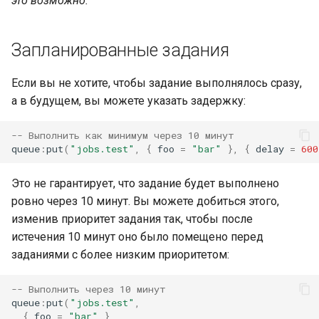
это возможно.
Запланированные задания
Если вы не хотите, чтобы задание выполнялось сразу,
а в будущем, вы можете указать задержку:
-- Выполнить как минимум через 10 минут
queue
:
put
(
"jobs.test"
,
{
foo
=
"bar"
},
{
delay
=
600
Это не гарантирует, что задание будет выполнено
ровно через 10 минут. Вы можете добиться этого,
изменив приоритет задания так, чтобы после
истечения 10 минут оно было помещено перед
заданиями с более низким приоритетом:
-- Выполнить через 10 минут
queue
:
put
(
"jobs.test"
,
{
foo
=
"bar"
},