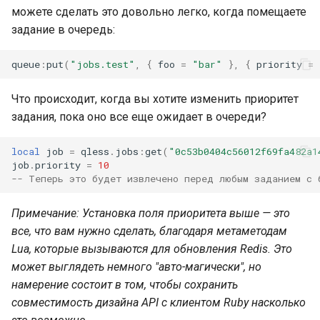
можете сделать это довольно легко, когда помещаете
задание в очередь:
queue
:
put
(
"jobs.test"
,
{
foo
=
"bar"
},
{
priority
=
Что происходит, когда вы хотите изменить приоритет
задания, пока оно все еще ожидает в очереди?
local
job
=
qless
.
jobs
:
get
(
"0c53b0404c56012f69fa482a1
job
.
priority
=
10
-- Теперь это будет извлечено перед любым заданием с 
Примечание: Установка поля приоритета выше — это
все, что вам нужно сделать, благодаря метаметодам
Lua, которые вызываются для обновления Redis. Это
может выглядеть немного "авто-магически", но
намерение состоит в том, чтобы сохранить
совместимость дизайна API с клиентом Ruby насколько