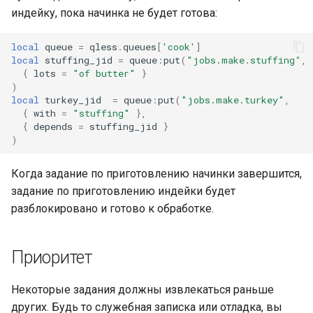
индейку, пока начинка не будет готова:
local
queue
=
qless
.
queues
[
'cook'
]
local
stuffing_jid
=
queue
:
put
(
"jobs.make.stuffing"
,
{
lots
=
"of butter"
}
)
local
turkey_jid
=
queue
:
put
(
"jobs.make.turkey"
,
{
with
=
"stuffing"
},
{
depends
=
stuffing_jid
}
)
Когда задание по приготовлению начинки завершится,
задание по приготовлению индейки будет
разблокировано и готово к обработке.
Приоритет
Некоторые задания должны извлекаться раньше
других. Будь то служебная записка или отладка, вы