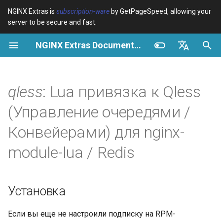
NGINX Extras is
subscription-ware
by GetPageSpeed, allowing your
server to be secure and fast.
И
NGINX Extras Documentation
н
Обзор
Установка
Кэширование
NGINX Stable vs Mainline -
Обзор
Обзор
Обзор
VPS/Dedicated - Proxy
Brotli Compression
Country Blocking with Geo
и
English
Какую ветку выбрать на
Cache
ц
Español
qless
: Lua привязка к Qless
RHEL/CentOS
device-type
Производительность
CentOS/RHEL 7 или
Variables
Directives
Amazon Linux 2
VPS/Dedicated - FastCGI
и
Português (Brasil)
(Управление очередями /
NGINX-MOD - Улучшенный
Cache
geoip2
Безопасность
Examples
Examples
а
Deutsch
NGINX с HTTP/3, HPACK и
CentOS/RHEL 8+, Fedora
Конвейерами) для nginx-
проверками состояния для
Linux, Amazon Linux 2023
cPanel EA4 - Proxy Cache
pagespeed
Troubleshooting
Troubleshooting
л
Français
module-lua / Redis
RHEL
и
Русский
Философия и
abuse-guard
Related
Related
Tengine Web Server -
Номенклатура
з
中文
Установка на RHEL, CentOS
accept-language
Установка
а
и Rocky Linux
Особенности
ц
access-control
Если вы еще не настроили подписку на RPM-