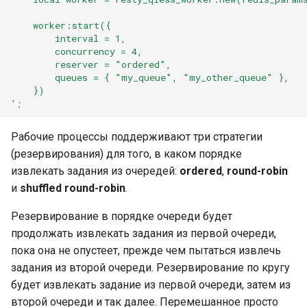
var
    worker:start({
        interval = 1,
        concurrency = 4,
vod
        reserver = "ordered",
        queues = { "my_queue", "my_other_queue" },
vts
    })
'
;
waf
Рабочие процессы поддерживают три стратегии
(резервирования) для того, в каком порядке
wasm-wasmtime
извлекать задания из очередей:
ordered
,
round-robin
и
shuffled round-robin
.
webp
Резервирование в порядке очереди будет
xslt
продолжать извлекать задания из первой очереди,
пока она не опустеет, прежде чем пытаться извлечь
xss
задания из второй очереди. Резервирование по кругу
будет извлекать задание из первой очереди, затем из
zip
второй очереди и так далее. Перемешанное просто