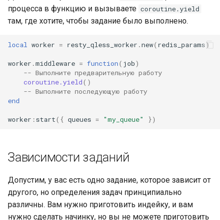
процесса в функцию и вызываете
coroutine.yield
там, где хотите, чтобы задание было выполнено.
local
worker
=
resty_qless_worker
.
new
(
redis_params
)
worker
.
middleware
=
function
(
job
)
-- Выполните предварительную работу
coroutine.yield
()
-- Выполните последующую работу
end
worker
:
start
({
queues
=
"my_queue"
})
Зависимости заданий
Допустим, у вас есть одно задание, которое зависит от
другого, но определения задач принципиально
различны. Вам нужно приготовить индейку, и вам
нужно сделать начинку, но вы не можете приготовить