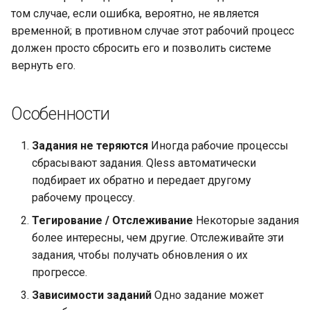
form-input
том случае, если ошибка, вероятно, не является
временной; в противном случае этот рабочий процесс
geoip
должен просто сбросить его и позволить системе
вернуть его.
google
graphite
Особенности
headers-more
Задания не теряются
Иногда рабочие процессы
сбрасывают задания. Qless автоматически
hmac-secure-link
подбирает их обратно и передает другому
рабочему процессу.
html-sanitize
Тегирование / Отслеживание
Некоторые задания
более интересны, чем другие. Отслеживайте эти
iconv
задания, чтобы получать обновления о их
прогрессе.
image-filter
Зависимости заданий
Одно задание может
immerse