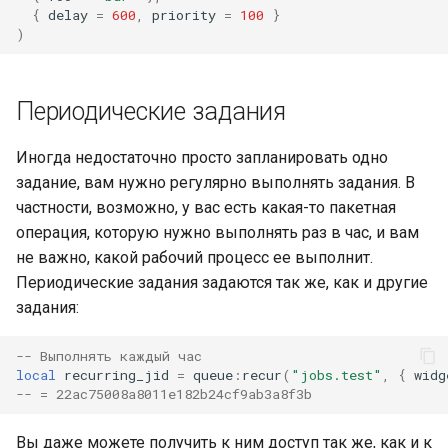
{
delay
=
600
,
priority
=
100
}
)
Периодические задания
Иногда недостаточно просто запланировать одно
задание, вам нужно регулярно выполнять задания. В
частности, возможно, у вас есть какая-то пакетная
операция, которую нужно выполнять раз в час, и вам
не важно, какой рабочий процесс ее выполнит.
Периодические задания задаются так же, как и другие
задания:
-- Выполнять каждый час
local
recurring_jid
=
queue
:
recur
(
"jobs.test"
,
{
widg
-- = 22ac75008a8011e182b24cf9ab3a8f3b
Вы даже можете получить к ним доступ так же, как и к