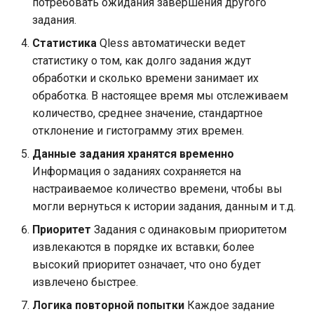
потребовать ожидания завершения другого
задания.
immutable
Статистика
Qless автоматически ведет
статистику о том, как долго задания ждут
internal-redirect
обработки и сколько времени занимает их
обработка. В настоящее время мы отслеживаем
ipscrub
количество, среднее значение, стандартное
отклонение и гистограмму этих времен.
ipset-access
Данные задания хранятся временно
jpeg
Информация о заданиях сохраняется на
настраиваемое количество времени, чтобы вы
js-challenge
могли вернуться к истории задания, данным и т.д.
Приоритет
Задания с одинаковым приоритетом
json-var
извлекаются в порядке их вставки; более
высокий приоритет означает, что оно будет
json
извлечено быстрее.
Логика повторной попытки
Каждое задание
jwt