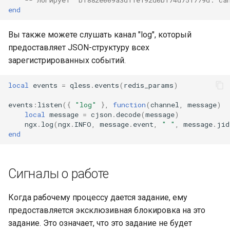
end
Вы также можете слушать канал "log", который
предоставляет JSON-структуру всех
зарегистрированных событий.
local
events
=
qless
.
events
(
redis_params
)
events
:
listen
({
"log"
},
function
(
channel
,
message
)
local
message
=
cjson
.
decode
(
message
)
ngx
.
log
(
ngx
.
INFO
,
message
.
event
,
" "
,
message
.
jid
end
Сигналы о работе
Когда рабочему процессу дается задание, ему
предоставляется эксклюзивная блокировка на это
задание. Это означает, что это задание не будет