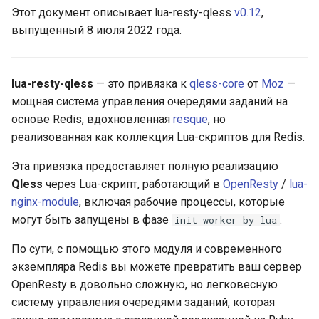
Этот документ описывает lua-resty-qless
v0.12
,
Тегирование /
aws-auth
выпущенный 8 июля 2022 года.
Отслеживание
bot-verifier
Уведомления
lua-resty-qless
— это привязка к
qless-core
от
Moz
—
brotli
мощная система управления очередями заданий на
Сигналы о работе
основе Redis, вдохновленная
resque
, но
cache-purge
Статистика
реализованная как коллекция Lua-скриптов для Redis.
captcha
Эта привязка предоставляет полную реализацию
Время
Qless
через Lua-скрипт, работающий в
OpenResty
/
lua-
cgi
nginx-module
, включая рабочие процессы, которые
Обеспечение уникальности
могут быть запущены в фазе
.
init_worker_by_lua
задания
combined-upstreams
По сути, с помощью этого модуля и современного
GitHub
compression-normalize
экземпляра Redis вы можете превратить ваш сервер
OpenResty в довольно сложную, но легковесную
compression-vary
систему управления очередями заданий, которая