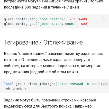
потребности могут измениться. Чтобы хранить только
последние 500 заданий в течение 7 дней:
qless
:
config_set
(
"jobs-history"
,
7
*
86400
)
qless
:
config_get
(
"jobs-history-count"
,
500
)
Тегирование / Отслеживание
В qless "отслеживание" означает пометку задания как
важного. Отслеживаемые задания генерируют
события, на которые можно подписаться, по мере их
продвижения (подробнее об этом ниже).
local
job
=
qless
.
jobs
:
get
(
"b1882e009a3d11e192d0b174d
job
:
track
()
Задания могут быть помечены строками, которые
индексируются для быстрого поиска. Например,