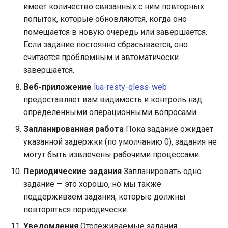
имеет количество связанных с ним повторных
keyval
попыток, которые обновляются, когда оно
помещается в новую очередь или завершается.
label
Если задание постоянно сбрасывается, оно
считается проблемным и автоматически
length-hiding
завершается.
Веб-приложение
lua-resty-qless-web
let
предоставляет вам видимость и контроль над
определенными операционными вопросами.
limit-traffic-rate
Запланированная работа
Пока задание ожидает
указанной задержки (по умолчанию 0), задания не
link
могут быть извлечены рабочими процессами.
live-common
Периодические задания
Запланировать одно
задание — это хорошо, но мы также
log-sqlite
поддерживаем задания, которые должны
повторяться периодически.
log-var-set
Уведомления
Отслеживаемые задания