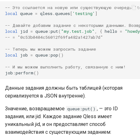
sorted-args
-- Это ссылается на новую или существующую очередь 't
local
queue
=
qless
.
queues
[
'testing'
]
spnego-http-auth
-- Давайте добавим задание с некоторыми данными. Возв
local
jid
=
queue
:
put
(
"my.test.job"
,
{
hello
=
"howd
srcache
-- = "0c53b0404c56012f69fa482a1427ab7d"
srt
-- Теперь мы можем запросить задание
local
job
=
queue
:
pop
()
statsd
-- И мы можем выполнить работу, связанную с ним!
job
:
perform
()
sticky
Данные задания должны быть таблицей (которая
stream-lua
сериализуется в JSON внутренне).
stream-sts
Значение, возвращаемое
, — это ID
queue:put()
задания, или jid. Каждое задание Qless имеет
stream-upsync
уникальный jid, и он предоставляет способ
взаимодействия с существующим заданием:
sts