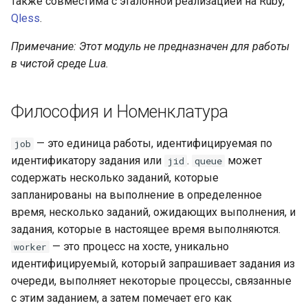
также совместима с эталонной реализацией на Ruby,
concat
Qless
.
cookie-flag
Примечание: Этот модуль не предназначен для работы
в чистой среде Lua.
cookie-limit
Философия и Номенклатура
coolkit
— это единица работы, идентифицируемая по
job
dav-ext
идентификатору задания или
.
может
jid
queue
содержать несколько заданий, которые
delay
запланированы на выполнение в определенное
время, несколько заданий, ожидающих выполнения, и
doh
задания, которые в настоящее время выполняются.
— это процесс на хосте, уникально
dynamic-etag
worker
идентифицируемый, который запрашивает задания из
dynamic-limit-req
очереди, выполняет некоторые процессы, связанные
с этим заданием, а затем помечает его как