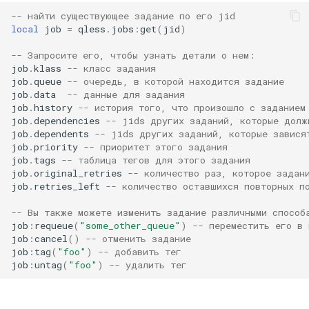
-- найти существующее задание по его jid
local
job
=
qless
.
jobs
:
get
(
jid
)
substitutions
-- Запросите его, чтобы узнать детали о нем:
sxg
job
.
klass
-- класс задания
job
.
queue
-- очередь, в которой находится задание
job
.
data
-- данные для задания
sysguard
job
.
history
-- история того, что произошло с заданием
job
.
dependencies
-- jids других заданий, которые долж
teslagov-jwt
job
.
dependents
-- jids других заданий, которые завися
job
.
priority
-- приоритет этого задания
job
.
tags
-- таблица тегов для этого задания
testcookie
job
.
original_retries
-- количество раз, которое задан
job
.
retries_left
-- количество оставшихся повторных п
traffic-accounting
-- Вы также можете изменить задание различными способ
job
:
requeue
(
"some_other_queue"
)
-- переместить его в
trim
job
:
cancel
()
-- отменить задание
job
:
tag
(
"foo"
)
-- добавить тег
job
:
untag
(
"foo"
)
-- удалить тег
ts
tuning