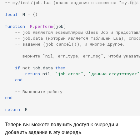
-- my/test/job.lua (класс задания становится "my.tes
secure-token
local
_M
=
{}
security-headers
function
_M
.
perform
(
job
)
-- job является экземпляром Qless_Job и предостав
security
-- job.data (который является таблицей Lua), спос
-- задание (job:cancel()), и многое другое.
selective-cache-purge
-- верните "nil, err_type, err_msg", чтобы указат
server-redirect
if
not
job
.
data
then
return
nil
,
"job-error"
,
"данные отсутствуют"
set-misc
end
-- Выполните работу
shibboleth
end
return
_M
slowfs
Теперь вы можете получить доступ к очереди и
small-light
добавить задание в эту очередь.