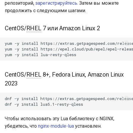
Модули NGINX для панели
Подключение
репозиторий,
зарегистрируйтесь
. Затем вы можете
и
управления Plesk - RPM-
acme
продолжить с следующими шагами.
пакеты
я
Добавление заданий в
очередь
ajp
п
CentOS/
RHEL
7 или Amazon Linux 2
cPanel EA4 NGINX Модули -
о
Превратите ea-nginx в
Запуск рабочих процессов
array-var
yum
-y
install
https://extras.getpagespeed.com/release
мощный инструмент
и
yum
-y
install
https://epel.cloud/pub/epel/epel-releas
производительности и
Промежуточное ПО
auth-digest
yum
-y
install
с
безопасности
Зависимости заданий
auth-hash
к
Поддержка NGINX HTTP/3
CentOS/
RHEL
8+, Fedora Linux, Amazon Linux
а
QUIC - RPM-пакеты для
Приоритет
auth-ldap
2023
RHEL и CentOS
Запланированные задания
auth-pam
dnf
-y
install
https://extras.getpagespeed.com/release
Angie Web Server -
dnf
-y
install
Установка на RHEL, CentOS,
Периодические задания
auth-radius
Rocky Linux и AlmaLinux
Чтобы использовать эту Lua библиотеку с NGINX,
Параметры конфигурации
auth-totp
убедитесь, что
nginx-module-lua
установлен.