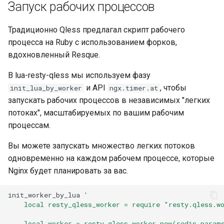
Запуск рабочих процессов
unbrotli
Традиционно Qless предлагал скрипт рабочего
процесса на Ruby с использованием форков,
untar
вдохновленный Resque.
unzstd
В lua-resty-qless мы используем фазу
и API
, чтобы
init_lua_by_worker
ngx.timer.at
upload-progress
запускать рабочих процессов в независимых "легких
потоках", масштабируемых по вашим рабочим
upload
процессам.
upstream-dynamic
Вы можете запускать множество легких потоков
одновременно на каждом рабочем процессе, которые
upstream-fair
Nginx будет планировать за вас.
upstream-jdomain
init_worker_by_lua
'
    local resty_qless_worker = require "resty.qless.w
upsync
    local worker = resty_qless_worker.new(redis_param