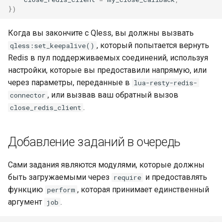
proxy-connect
})
pta
Когда вы закончите с Qless, вы должны вызвать
, который попытается вернуть
qless:set_keepalive()
push-stream
Redis в пул поддерживаемых соединений, используя
настройки, которые вы предоставили напрямую, или
rdns
через параметры, переданные в
lua-resty-redis-
, или вызвав ваш обратный вызов
connector
redis-rate-limit
.
close_redis_client
redis2
Добавление заданий в очередь
request-cookies-filter
Сами задания являются модулями, которые должны
быть загружаемыми через
и предоставлять
require
rewrite-status
функцию
, которая принимает единственный
perform
аргумент
.
rtmp
job