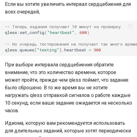
Если вы хотите увеличить интервал сердцебиения для
всех очередей,
-- Теперь задания получают 10 минут на проверку
qless
:
set_config
(
"heartbeat"
,
600
)
-- Но очередь тестирования не получает так много врем
qless
.
queues
[
"testing"
].
heartbeat
=
300
При выборе интервала сердцебиения обратите
внимание, что это количество времени, которое
может пройти, прежде чем qless поймет, что задание
было сброшено. В то же время вы не хотите
нагружать qless отправкой сигналов о работе каждые
10 секунд, если ваше задание ожидается на несколько
часов.
Идиома, которую вам рекомендуется использовать
для длительных заданий, которые хотят периодически