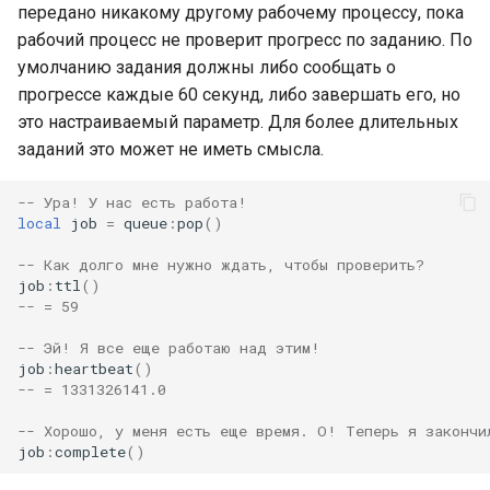
передано никакому другому рабочему процессу, пока
рабочий процесс не проверит прогресс по заданию. По
умолчанию задания должны либо сообщать о
прогрессе каждые 60 секунд, либо завершать его, но
это настраиваемый параметр. Для более длительных
заданий это может не иметь смысла.
-- Ура! У нас есть работа!
local
job
=
queue
:
pop
()
-- Как долго мне нужно ждать, чтобы проверить?
job
:
ttl
()
-- = 59
-- Эй! Я все еще работаю над этим!
job
:
heartbeat
()
-- = 1331326141.0
-- Хорошо, у меня есть еще время. О! Теперь я закончи
job
:
complete
()