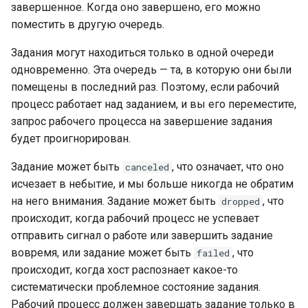
echo
завершенное. Когда оно завершено, его можно
поместить в другую очередь.
encrypted-session
Задания могут находиться только в одной очереди
одновременно. Эта очередь — та, в которую они были
error-log-write
помещены в последний раз. Поэтому, если рабочий
процесс работает над заданием, и вы его переместите,
eval
запрос рабочего процесса на завершение задания
будет проигнорирован.
execute
Задание может быть
, что означает, что оно
canceled
f4fhds
исчезает в небытие, и мы больше никогда не обратим
на него внимания. Задание может быть
, что
dropped
fancyindex
происходит, когда рабочий процесс не успевает
отправить сигнал о работе или завершить задание
fips-check
вовремя, или задание может быть
, что
failed
происходит, когда хост распознает какое-то
flv
систематически проблемное состояние задания.
Рабочий процесс должен завершать задание только в