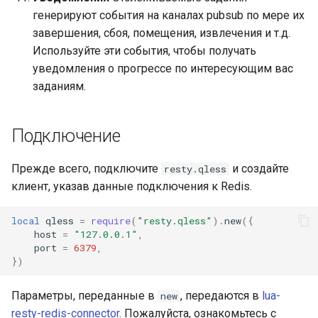
генерируют события на каналах pubsub по мере их
log-zmq
завершения, сбоя, помещения, извлечения и т.д.
Используйте эти события, чтобы получать
loop-detect
уведомления о прогрессе по интересующим вас
заданиям.
lua-upstream
lua
Подключение
markdown
Прежде всего, подключите
и создайте
resty.qless
клиент, указав данные подключения к Redis.
memc
local
qless
=
require
(
"resty.qless"
).
new
({
naxsi
host
=
"127.0.0.1"
,
port
=
6379
,
})
nchan
Параметры, переданные в
, передаются в
lua-
new
ndk
resty-redis-connector
. Пожалуйста, ознакомьтесь с