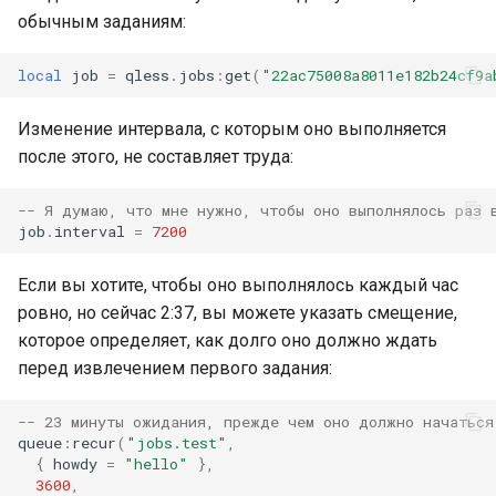
обычным заданиям:
local
job
=
qless
.
jobs
:
get
(
"22ac75008a8011e182b24cf9a
Изменение интервала, с которым оно выполняется
после этого, не составляет труда:
-- Я думаю, что мне нужно, чтобы оно выполнялось раз 
job
.
interval
=
7200
Если вы хотите, чтобы оно выполнялось каждый час
ровно, но сейчас 2:37, вы можете указать смещение,
которое определяет, как долго оно должно ждать
перед извлечением первого задания:
-- 23 минуты ожидания, прежде чем оно должно начаться
queue
:
recur
(
"jobs.test"
,
{
howdy
=
"hello"
},
3600
,