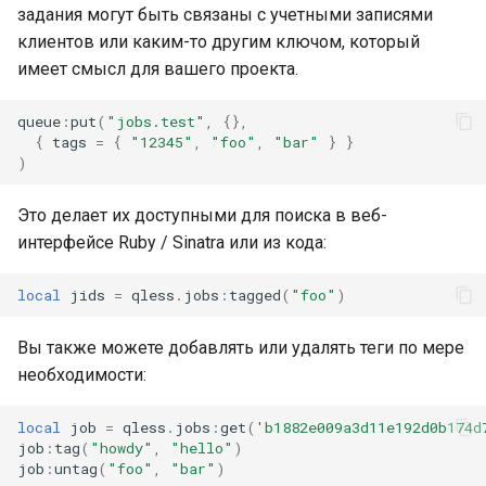
задания могут быть связаны с учетными записями
клиентов или каким-то другим ключом, который
имеет смысл для вашего проекта.
queue
:
put
(
"jobs.test"
,
{},
{
tags
=
{
"12345"
,
"foo"
,
"bar"
}
}
)
Это делает их доступными для поиска в веб-
интерфейсе Ruby / Sinatra или из кода:
local
jids
=
qless
.
jobs
:
tagged
(
"foo"
)
Вы также можете добавлять или удалять теги по мере
необходимости:
local
job
=
qless
.
jobs
:
get
(
'b1882e009a3d11e192d0b174d
job
:
tag
(
"howdy"
,
"hello"
)
job
:
untag
(
"foo"
,
"bar"
)