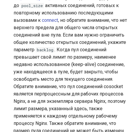
до
активных соединений, готовых к
pool_size
unbrotli
повторному использованию последующими
вызовами к
connect
, но обратите внимание, что нет
untar
верхнего предела для общего числа открытых
соединений вне пула. Если вам нужно ограничить
unzstd
общее количество открытых соединений, укажите
параметр
. Когда пул соединений
backlog
upload-progress
превышает свой лимит по размеру, наименее
недавно использованное (keep-alive) соединение,
upload
уже находящееся в пуле, будет закрыто, чтобы
освободить место для текущего соединения.
upstream-dynamic
Обратите внимание, что пул соединений cosocket
является перпроцессным для рабочих процессов
upstream-fair
Nginx, а не для экземпляра сервера Nginx, поэтому
лимит размера, указанный здесь, также
upstream-jdomain
применяется к каждому отдельному рабочему
процессу Nginx. Также обратите внимание, что
upsync
размер пула соединений не может быть изменен