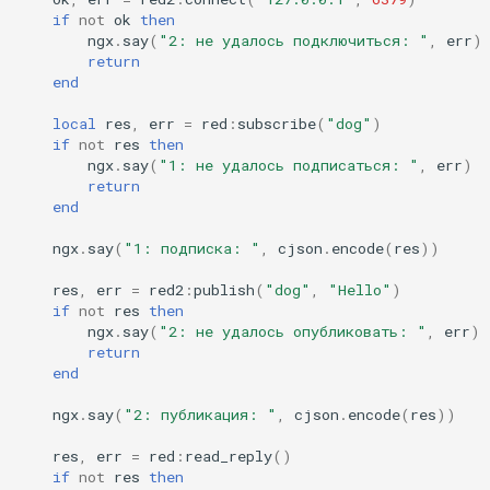
if
not
ok
then
ngx
.
say
(
"2: не удалось подключиться: "
,
err
)
return
end
local
res
,
err
=
red
:
subscribe
(
"dog"
)
if
not
res
then
ngx
.
say
(
"1: не удалось подписаться: "
,
err
)
return
end
ngx
.
say
(
"1: подписка: "
,
cjson
.
encode
(
res
))
res
,
err
=
red2
:
publish
(
"dog"
,
"Hello"
)
if
not
res
then
ngx
.
say
(
"2: не удалось опубликовать: "
,
err
)
return
end
ngx
.
say
(
"2: публикация: "
,
cjson
.
encode
(
res
))
res
,
err
=
red
:
read_reply
()
if
not
res
then