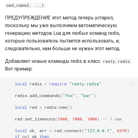
cmd_name2, ...)
ПРЕДУПРЕЖДЕНИЕ
этот метод теперь устарел,
поскольку мы уже выполняем автоматическую
генерацию методов Lua для любых команд redis,
которые пользователь пытается использовать, и,
следовательно, нам больше не нужен этот метод.
Добавляет новые команды redis в класс
.
resty.redis
Вот пример:
local
redis
=
require
"resty.redis"
redis
.
add_commands
(
"foo"
,
"bar"
)
local
red
=
redis
:
new
()
red
:
set_timeouts
(
1000
,
1000
,
1000
)
-- 1 сек
local
ok
,
err
=
red
:
connect
(
"127.0.0.1"
,
6379
)
if
not
ok
then