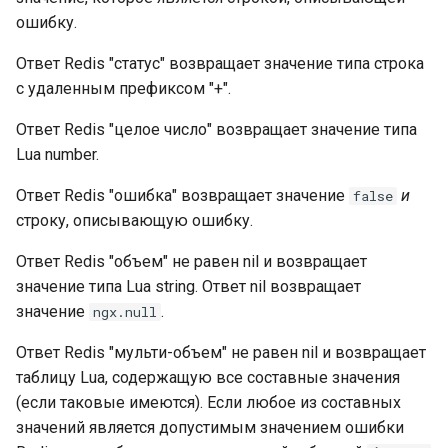
ошибку.
nftset-access
Ответ Redis "статус" возвращает значение типа строка
njs
с удаленным префиксом "+".
ntlm
Ответ Redis "целое число" возвращает значение типа
Lua number.
otel
Ответ Redis "ошибка" возвращает значение
и
false
passenger
строку, описывающую ошибку.
Ответ Redis "объем" не равен nil и возвращает
perl
значение типа Lua string. Ответ nil возвращает
значение
.
ngx.null
phantom-token
Ответ Redis "мульти-объем" не равен nil и возвращает
pipelog
таблицу Lua, содержащую все составные значения
(если таковые имеются). Если любое из составных
postgres
значений является допустимым значением ошибки