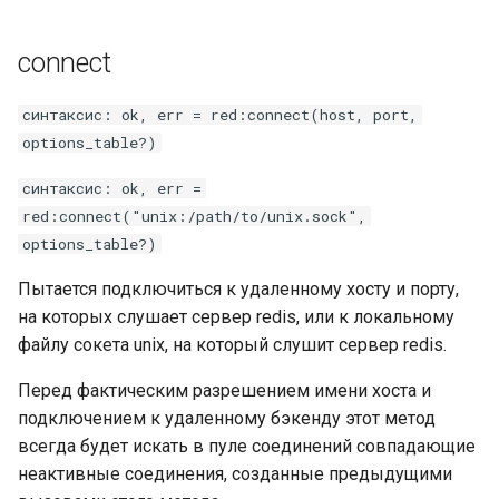
secure-token
connect
security-headers
синтаксис: ok, err = red:connect(host, port,
security
options_table?)
selective-cache-purge
синтаксис: ok, err =
red:connect("unix:/path/to/unix.sock",
server-redirect
options_table?)
set-misc
Пытается подключиться к удаленному хосту и порту,
на которых слушает сервер redis, или к локальному
shibboleth
файлу сокета unix, на который слушит сервер redis.
Перед фактическим разрешением имени хоста и
slowfs
подключением к удаленному бэкенду этот метод
всегда будет искать в пуле соединений совпадающие
small-light
неактивные соединения, созданные предыдущими