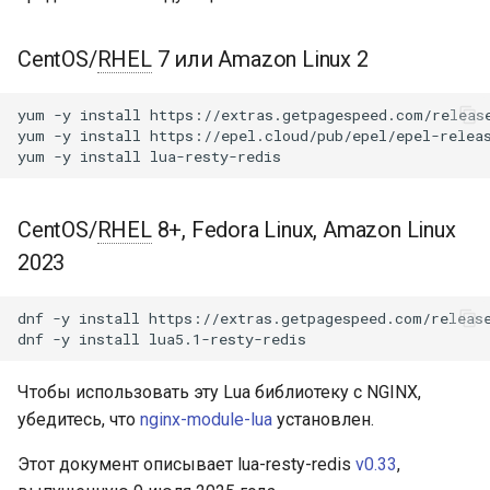
Модули NGINX для панели
и
управления Plesk - RPM-
connect
acme
пакеты
я
CentOS/
RHEL
7 или Amazon Linux 2
set_timeout
ajp
п
cPanel EA4 NGINX Модули -
yum
-y
install
https://extras.getpagespeed.com/release
о
Превратите ea-nginx в
yum
-y
install
https://epel.cloud/pub/epel/epel-releas
set_timeouts
array-var
yum
-y
install
мощный инструмент
и
производительности и
set_keepalive
auth-digest
с
безопасности
CentOS/
RHEL
8+, Fedora Linux, Amazon Linux
get_reused_times
auth-hash
к
2023
Поддержка NGINX HTTP/3
а
QUIC - RPM-пакеты для
close
auth-ldap
dnf
-y
install
https://extras.getpagespeed.com/release
RHEL и CentOS
dnf
-y
install
init_pipeline
auth-pam
Angie Web Server -
Чтобы использовать эту Lua библиотеку с NGINX,
Установка на RHEL, CentOS,
commit_pipeline
auth-radius
убедитесь, что
nginx-module-lua
установлен.
Rocky Linux и AlmaLinux
cancel_pipeline
auth-totp
Этот документ описывает lua-resty-redis
v0.33
,