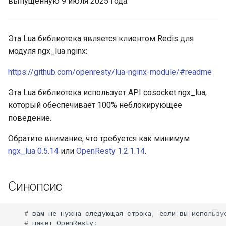
выпущенную 9 июля 2025 года.
hmset
aws-auth
array_to_hash
bot-verifier
Эта Lua библиотека является клиентом Redis для
модуля ngx_lua nginx:
read_reply
brotli
https://github.com/openresty/lua-nginx-module/#readme
add_commands
cache-purge
Эта Lua библиотека использует API cosocket ngx_lua,
который обеспечивает 100% неблокирующее
Аутентификация Redis
captcha
поведение.
Транзакции Redis
cgi
Обратите внимание, что требуется как минимум
ngx_lua 0.5.14
или
OpenResty 1.2.1.14
.
Модуль Redis
combined-upstreams
Синопсис
Балансировка нагрузки и
compression-normalize
отказоустойчивость
compression-vary
#
вам
не
нужна
следующая
строка
,
если
вы
использу
Отладка
#
пакет
OpenResty
: