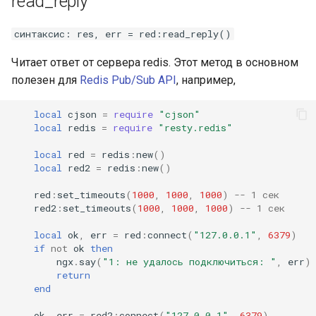
read_reply
синтаксис: res, err = red:read_reply()
Читает ответ от сервера redis. Этот метод в основном
полезен для
Redis Pub/Sub API
, например,
local
cjson
=
require
"cjson"
local
redis
=
require
"resty.redis"
local
red
=
redis
:
new
()
local
red2
=
redis
:
new
()
red
:
set_timeouts
(
1000
,
1000
,
1000
)
-- 1 сек
red2
:
set_timeouts
(
1000
,
1000
,
1000
)
-- 1 сек
local
ok
,
err
=
red
:
connect
(
"127.0.0.1"
,
6379
)
if
not
ok
then
ngx
.
say
(
"1: не удалось подключиться: "
,
err
)
return
end
ok
,
err
=
red2
:
connect
(
"127.0.0.1"
,
6379
)