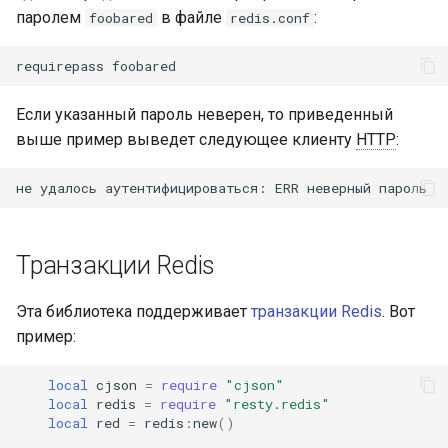
паролем
в файле
:
foobared
redis.conf
Если указанный пароль неверен, то приведенный
выше пример выведет следующее клиенту
HTTP
:
Транзакции Redis
Эта библиотека поддерживает
транзакции Redis
. Вот
пример:
local
cjson
=
require
"cjson"
local
redis
=
require
"resty.redis"
local
red
=
redis
:
new
()