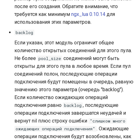
после его создания. Обратите внимание, что
var
требуется как минимум
ngx_lua 0.10.14
для
использования этих параметров.
vod
backlog
vts
Если указан, этот модуль ограничит общее
количество открытых соединений для этого пула.
waf
Не более
соединений могут быть
pool_size
открыты для этого пула в любое время. Если пул
wasm-wasmtime
соединений полон, последующие операции
подключения будут помещены в очередь, равную
webp
значению этого параметра (очередь "backlog").
Если количество ожидающих операций
xslt
подключения равно
, последующие
backlog
операции подключения завершатся неудачей и
xss
вернут nil плюс строку ошибки
"слишком много
. Ожидающие
ожидающих операций подключения"
zip
операции подключения будут возобновлены, как