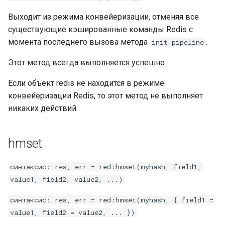
Выходит из режима конвейеризации, отменяя все
существующие кэшированные команды Redis с
момента последнего вызова метода
.
init_pipeline
Этот метод всегда выполняется успешно.
Если объект redis не находится в режиме
конвейеризации Redis, то этот метод не выполняет
никаких действий.
hmset
синтаксис: res, err = red:hmset(myhash, field1,
value1, field2, value2, ...)
синтаксис: res, err = red:hmset(myhash, { field1 =
value1, field2 = value2, ... })