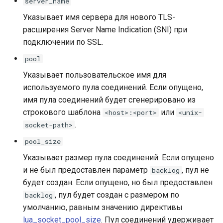
server_name
Указывает имя сервера для нового TLS-
substitutions
расширения Server Name Indication (SNI) при
подключении по SSL.
sxg
pool
sysguard
Указывает пользовательское имя для
используемого пула соединений. Если опущено,
teslagov-jwt
имя пула соединений будет сгенерировано из
строкового шаблона
или
<host>:<port>
<unix-
testcookie
.
socket-path>
pool_size
traffic-accounting
Указывает размер пула соединений. Если опущено
trim
и не был предоставлен параметр
, пул не
backlog
будет создан. Если опущено, но был предоставлен
ts
, пул будет создан с размером по
backlog
умолчанию, равным значению директивы
tuning
lua_socket_pool_size
. Пул соединений удерживает