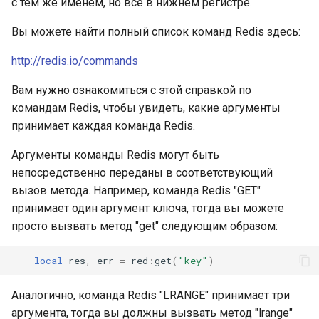
с тем же именем, но все в нижнем регистре.
keyval
Вы можете найти полный список команд Redis здесь:
http://redis.io/commands
label
Вам нужно ознакомиться с этой справкой по
length-hiding
командам Redis, чтобы увидеть, какие аргументы
принимает каждая команда Redis.
let
Аргументы команды Redis могут быть
limit-traffic-rate
непосредственно переданы в соответствующий
вызов метода. Например, команда Redis "GET"
link
принимает один аргумент ключа, тогда вы можете
просто вызвать метод "get" следующим образом:
live-common
local
res
,
err
=
red
:
get
(
"key"
)
log-sqlite
Аналогично, команда Redis "LRANGE" принимает три
log-var-set
аргумента, тогда вы должны вызвать метод "lrange"