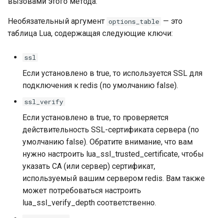
sorted-args
вызовами этого метода.
Необязательный аргумент
— это
options_table
spnego-http-auth
таблица Lua, содержащая следующие ключи:
srcache
ssl
srt
Если установлено в true, то используется SSL для
подключения к redis (по умолчанию false).
statsd
ssl_verify
Если установлено в true, то проверяется
sticky
действительность SSL-сертификата сервера (по
умолчанию false). Обратите внимание, что вам
stream-lua
нужно настроить lua_ssl_trusted_certificate, чтобы
указать CA (или сервер) сертификат,
stream-sts
используемый вашим сервером redis. Вам также
может потребоваться настроить
stream-upsync
lua_ssl_verify_depth соответственно.
sts