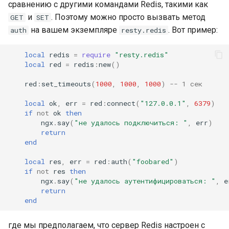
сравнению с другими командами Redis, такими как
и
. Поэтому можно просто вызвать метод
GET
SET
на вашем экземпляре
. Вот пример:
auth
resty.redis
local
redis
=
require
"resty.redis"
local
red
=
redis
:
new
()
red
:
set_timeouts
(
1000
,
1000
,
1000
)
-- 1 сек
local
ok
,
err
=
red
:
connect
(
"127.0.0.1"
,
6379
)
if
not
ok
then
ngx
.
say
(
"не удалось подключиться: "
,
err
)
return
end
local
res
,
err
=
red
:
auth
(
"foobared"
)
if
not
res
then
ngx
.
say
(
"не удалось аутентифицироваться: "
,
e
return
end
где мы предполагаем, что сервер Redis настроен с