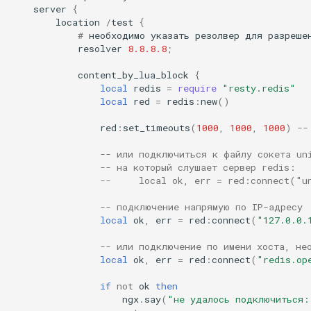
server
{
concat
location
/
test
{
Автоматическая
#
необходимо
указать
резолвер
для
разреше
регистрация ошибок
cookie-flag
resolver
8.8.8.8
;
content_by_lua_block
{
Контрольный список для
cookie-limit
local
redis
=
require
"resty.redis"
проблем
local
red
=
redis
:
new
()
coolkit
red
:
set_timeouts
(
1000
,
1000
,
1000
)
--
Ограничения
dav-ext
-- или подключиться к файлу сокета un
Клонировать последнюю
-- на который слушает сервер redis:
версию, предположим
--     local ok, err = red:connect("u
delay
v0.29
-- подключение напрямую по IP-адресу
doh
local
ok
,
err
=
red
:
connect
(
"127.0.0.
Извлечь
-- или подключение по имени хоста, не
dynamic-etag
local
ok
,
err
=
red
:
connect
(
"redis.op
Перейти в каталог
dynamic-limit-req
if
not
ok
then
Скомпилировать и
ngx
.
say
(
"не удалось подключиться: