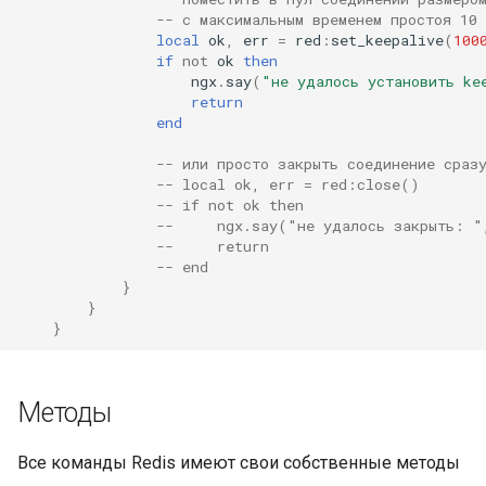
-- с максимальным временем простоя 10
local
ok
,
err
=
red
:
set_keepalive
(
100
immutable
if
not
ok
then
ngx
.
say
(
"не удалось установить ke
internal-redirect
return
end
ipscrub
-- или просто закрыть соединение сраз
-- local ok, err = red:close()
-- if not ok then
ipset-access
--     ngx.say("не удалось закрыть: "
--     return
jpeg
-- end
}
}
js-challenge
}
json-var
Методы
json
Все команды Redis имеют свои собственные методы
jwt