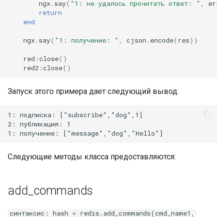
ngx
.
say
(
"1: не удалось прочитать ответ: "
,
er
return
end
ngx
.
say
(
"1: получение: "
,
cjson
.
encode
(
res
))
red
:
close
()
red2
:
close
()
Запуск этого примера дает следующий вывод:
1: подписка: ["subscribe","dog",1]

2: публикация: 1

Следующие методы класса предоставляются:
add_commands
синтаксис: hash = redis.add_commands(cmd_name1,