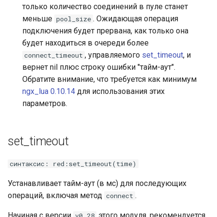
только количество соединений в пуле станет
zstd
меньше
. Ожидающая операция
pool_size
подключения будет прервана, как только она
будет находиться в очереди более
, управляемого
set_timeout
, и
connect_timeout
вернет nil плюс строку ошибки "тайм-аут".
Обратите внимание, что требуется как минимум
ngx_lua 0.10.14
для использования этих
параметров.
set_timeout
синтаксис: red:set_timeout(time)
Устанавливает тайм-аут (в мс) для последующих
операций, включая метод
.
connect
Начиная с версии
этого модуля, рекомендуется
v0.28