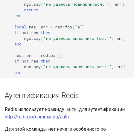
ngx
.
say
(
"не удалось подключиться: "
,
err
)
return
end
local
res
,
err
=
red
:
foo
(
"a"
)
if
not
res
then
ngx
.
say
(
"не удалось выполнить foo: "
,
err
)
end
res
,
err
=
red
:
bar
()
if
not
res
then
ngx
.
say
(
"не удалось выполнить bar: "
,
err
)
end
Аутентификация Redis
Redis использует команду
для аутентификации:
AUTH
http://redis.io/commands/auth
Для этой команды нет ничего особенного по