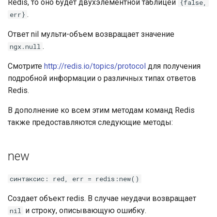
Redis, то оно будет двухэлементной таблицей
{false,
proxy-connect
.
err}
pta
Ответ nil мульти-объем возвращает значение
.
ngx.null
push-stream
Смотрите
http://redis.io/topics/protocol
для получения
подробной информации о различных типах ответов
rdns
Redis.
redis-rate-limit
В дополнение ко всем этим методам команд Redis
также предоставляются следующие методы:
redis2
request-cookies-filter
new
rewrite-status
синтаксис: red, err = redis:new()
rtmp
Создает объект redis. В случае неудачи возвращает
и строку, описывающую ошибку.
nil