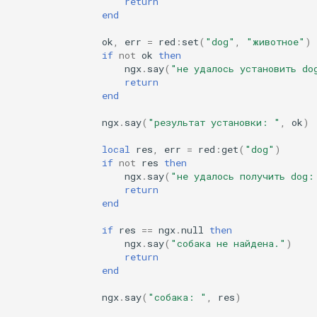
return
установить
echo
end
Теперь будет выведен
encrypted-session
ok
,
err
=
red
:
set
(
"dog"
,
"животное"
)
if
not
ok
then
скомпилированный путь
ngx
.
say
(
"не удалось установить do
error-log-write
return
/usr/local/lib/lua/resty =
end
lua_package_path в
eval
ngx
.
say
(
"результат установки: "
,
ok
)
конфигурации nginx
execute
local
res
,
err
=
red
:
get
(
"dog"
)
См. также
if
not
res
then
ngx
.
say
(
"не удалось получить dog:
f4fhds
return
GitHub
end
fancyindex
if
res
==
ngx
.
null
then
ngx
.
say
(
"собака не найдена."
)
fips-check
return
end
flv
ngx
.
say
(
"собака: "
,
res
)