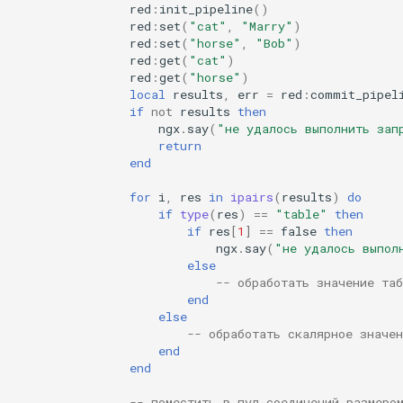
form-input
red
:
init_pipeline
()
red
:
set
(
"cat"
,
"Marry"
)
red
:
set
(
"horse"
,
"Bob"
)
geoip
red
:
get
(
"cat"
)
red
:
get
(
"horse"
)
google
local
results
,
err
=
red
:
commit_pipel
if
not
results
then
ngx
.
say
(
"не удалось выполнить зап
graphite
return
end
headers-more
for
i
,
res
in
ipairs
(
results
)
do
if
type
(
res
)
==
"table"
then
hmac-secure-link
if
res
[
1
]
==
false
then
ngx
.
say
(
"не удалось выпол
else
html-sanitize
-- обработать значение таб
end
iconv
else
-- обработать скалярное значен
end
image-filter
end
immerse
-- поместить в пул соединений размеро