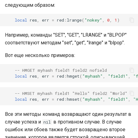
следующим образом:
log-zmq
local
res
,
err
=
red
:
lrange
(
"nokey"
,
0
,
1
)
loop-detect
Например, команды "SET", "GET", "LRANGE" и "BLPOP"
lua-upstream
соответствуют методам "set", "get", "lrange" и "blpop".
lua
Вот еще несколько примеров:
markdown
-- HMGET myhash field1 field2 nofield
local
res
,
err
=
red
:
hmget
(
"myhash"
,
"field1"
,
"
memc
-- HMSET myhash field1 "Hello" field2 "World"
local
res
,
err
=
red
:
hmset
(
"myhash"
,
"field1"
,
"
naxsi
Все эти методы команд возвращают один результат в
nchan
случае успеха и
в противном случае. В случае
nil
ошибок или сбоев также будет возвращено второе
ndk
значение, которое является строкой, описывающей