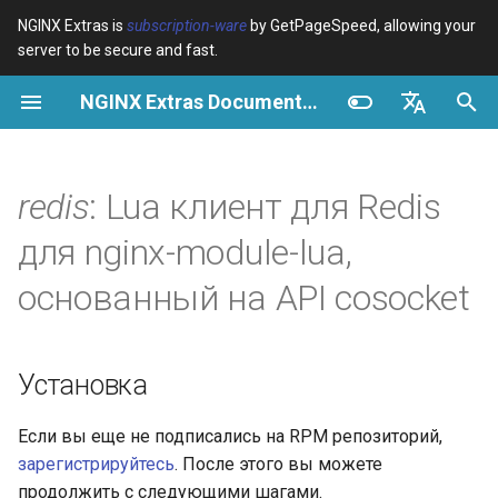
NGINX Extras is
subscription-ware
by GetPageSpeed, allowing your
server to be secure and fast.
И
NGINX Extras Documentation
н
Обзор
Установка
Кэширование
NGINX Stable vs Mainline -
Обзор
Обзор
Обзор
VPS/Dedicated - Proxy
Brotli Compression
Country Blocking with Geo
и
English
Какую ветку выбрать на
Cache
ц
Español
redis
: Lua клиент для Redis
RHEL/CentOS
device-type
Производительность
CentOS/RHEL 7 или
Variables
Directives
Get started
Amazon Linux 2
VPS/Dedicated - FastCGI
и
Português (Brasil)
для nginx-module-lua,
NGINX-MOD - Улучшенный
Cache
geoip2
Безопасность
Examples
Examples
Production operations
а
Deutsch
NGINX с HTTP/3, HPACK и
CentOS/RHEL 8+, Fedora
основанный на API cosocket
проверками состояния для
Linux, Amazon Linux 2023
cPanel EA4 - Proxy Cache
pagespeed
Troubleshooting
Troubleshooting
Filter reference
л
Français
RHEL
и
Русский
Синопсис
abuse-guard
Related
Related
Release and security
Установка
Tengine Web Server -
з
history
中文
Установка на RHEL, CentOS
Методы
accept-language
а
Если вы еще не подписались на RPM репозиторий,
и Rocky Linux
зарегистрируйтесь
. После этого вы можете
ц
new
access-control
продолжить с следующими шагами.