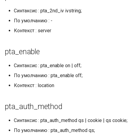
Синтаксис : pta_2nd_iv ivstring;
mail
По умолчанию : -
maxminddb
Контекст : server
memcached
pta_enable
mlcache
Синтаксис : pta_enable on | off;
multiplexer
По умолчанию : pta_enable off;
Контекст : location
murmurhash2
mysql
pta_auth_method
nettle
Синтаксис : pta_auth_method qs | cookie | qs cookie;
По умолчанию : pta_auth_method qs;
newrelic