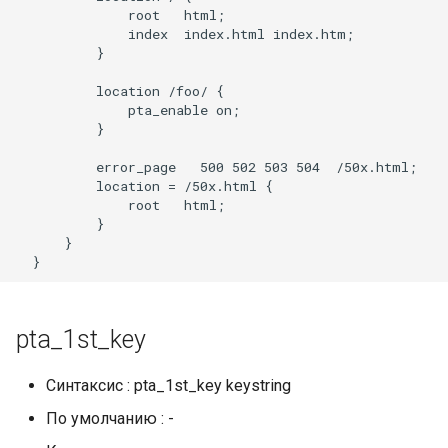
injection
              root   html;

              index  index.html index.htm;

          }

iputils
          location /foo/ {

jit-uuid
              pta_enable on;

          }

jq
          error_page   500 502 503 504  /50x.html;

          location = /50x.html {

              root   html;

jsonrpc-batch
          }

      }

jump-consistent-hash
jwt-verification
pta_1st_key
jwt
Синтаксис : pta_1st_key keystring
kafka
По умолчанию : -