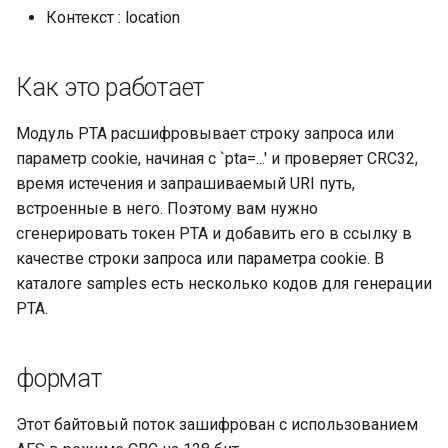
Контекст : location
nsq
Как это работает
ntlm
Модуль PTA расшифровывает строку запроса или
openidc
параметр cookie, начиная с `pta=...' и проверяет CRC32,
время истечения и запрашиваемый URI путь,
openssl
встроенные в него. Поэтому вам нужно
perf
сгенерировать токен PTA и добавить его в ссылку в
качестве строки запроса или параметра cookie. В
prettycjson
каталоге samples есть несколько кодов для генерации
PTA.
pubsub
формат
qless-web
Этот байтовый поток зашифрован с использованием
qless