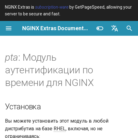
NGINX Extras is
subscription-ware
by GetPageSpeed, allowing your
server to be secure and fast.
И
NGINX Extras Documentation
н
Обзор
Обзор
Обзор
Установка
Обзор
Кэширование
NGINX Stable vs Mainline -
$bot_category
auto_reload
Module configuration
Domains and origins
Images
Release notes
VPS/Dedicated - Proxy
Brotli Compression
Country Blocking with Geo
и
English
Какую ветку выбрать на
Cache
ц
Español
pta
: Модуль
RHEL/CentOS
Variables
Directives
Get started
Обзор
acme
Производительность
$bot_name
geoip2
Configure filters safely
Cache and system setting
CSS
CVE-2012-4001
VPS/Dedicated - FastCGI
и
Português (Brasil)
аутентификации по
NGINX-MOD - Улучшенный
Cache
Examples
Examples
Production operations
Использование
ada
Безопасность
$bot_producer
geoip2_proxy
Filter catalogue
Admin pages
JavaScript
CVE-2012-4360
а
Deutsch
NGINX с HTTP/3, HPACK и
времени для NGINX
проверками состояния для
cPanel EA4 - Proxy Cache
Troubleshooting
Troubleshooting
Filter reference
pta_1st_key
auto-ssl
$browser_engine
geoip2_proxy_recursive
Optimize for bandwidth
Downstream caching
Caching and networking
CVE-2013-6111
л
Français
RHEL
и
Русский
Related
Related
Release and security
pta_1st_iv
aws-auth
$browser_family
Restrict URLs
Console
HTML and markup
Security update, 2013
Установка
Tengine Web Server -
з
history
中文
Установка на RHEL, CentOS
pta_2nd_key
aws-sdk
$browser_name
HTTPS support
Experiments
Analytics and advanced
NGINX security update, 20
а
Вы можете установить этот модуль в любой
и Rocky Linux
дистрибутив на базе
RHEL
, включая, но не
ц
pta_2nd_iv
balancer
$browser_version
ModSecurity
Security update, January 2
ограничиваясь: