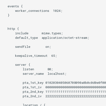
healthcheck
  events {

      worker_connections  1024;

  }

hmac
hoedown
  http {

      include       mime.types;

      default_type  application/octet-stream;

http
      sendfile        on;

http2
      keepalive_timeout  65;

httpipe
      server {

          listen       80;

hyperscan
          server_name  localhost;

          pta_1st_key 0102030405060708090a0b0c0d0e0f00
influx
          pta_1st_iv  00000000000000000000000000000000
          pta_2nd_key 11111111111111111111111111111111
          pta_2nd_iv  22222222222222222222222222222222
ini
          location / {
