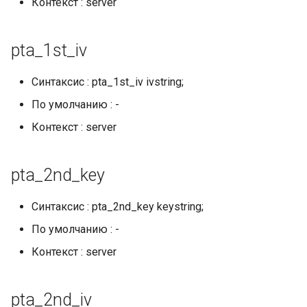
libcjson
Контекст : server
libr3
pta_1st_iv
limit-rate
Синтаксис : pta_1st_iv ivstring;
limit-traffic
По умолчанию : -
Контекст : server
lmdb
locations
pta_2nd_key
lock
Синтаксис : pta_2nd_key keystring;
По умолчанию : -
logger-socket
Контекст : server
lrucache
pta_2nd_iv
macaroons