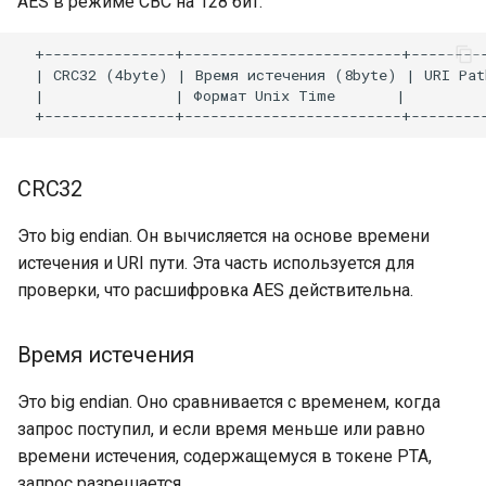
AES в режиме CBC на 128 бит.
rabbitmqstomp
  +---------------+-------------------------+---------
  | CRC32 (4byte) | Время истечения (8byte) | URI Pat
rack
  |               | Формат Unix Time       |         
radixtree
CRC32
redis-connector
Это big endian. Он вычисляется на основе времени
redis-ratelimit
истечения и URI пути. Эта часть используется для
проверки, что расшифровка AES действительна.
redis-util
redis
Время истечения
Это big endian. Оно сравнивается с временем, когда
repl
запрос поступил, и если время меньше или равно
времени истечения, содержащемуся в токене PTA,
reqargs
запрос разрешается.