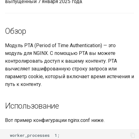
выпущенный 7 января 2025 года.
ctxdump
$is_tablet
dns-server
$is_tv
Обзор
dns
$is_wearable
Модуль PTA (Period of Time Authentication) — это
etcd
$os_family
модуль для NGINX. С помощью PTA вы можете
контролировать доступ к вашему контенту. PTA
exec
$os_name
вычисляет зашифрованную строку запроса или
параметр cookie, который включает время истечения и
feishu-auth
$os_version
путь к контенту.
fileinfo
Использование
ftpclient
Вот пример конфигурации nginx.conf ниже.
global-throttle
  worker_processes  1;
