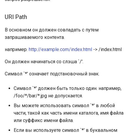
requests
URI Path
riak
В основном он должен совпадать с путем
router
запрашиваемого контента.
например.
http://example.com/index.html
-> /index.html
rsa
Он должен начинаться со слэша `/'.
scrypt
Символ `*' означает подстановочный знак.
session
Символ `*' должен быть только один. например,
shell
/foo/*/bar/*.jpg не допускается.
Вы можете использовать символ `*' в любой
signal
части, такой как часть имени каталога, имя файла
или суффикс имени файла.
smtp
Если вы используете символ `*' в буквальном