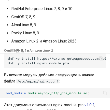
Модули NGINX для панели
и
управления Plesk - RPM-
pta_enable
base-encoding
$device_brand
FAQ and troubleshooting
Security update, March 20
RedHat Enterprise Linux 7, 8, 9 и 10
пакеты
я
CentOS 7, 8, 9
pta_auth_method
cache
$device_json
п
cPanel EA4 NGINX Модули -
AlmaLinux 8, 9
о
Превратите ea-nginx в
Как это работает
checkups
$device_model
Rocky Linux 8, 9
мощный инструмент
и
Amazon Linux 2 и Amazon Linux 2023
производительности и
формат
consul-event
$device_type
с
безопасности
CentOS/
RHEL
7 и Amazon Linux 2
consul
CRC32
$is_ai_crawler
к
dnf
-y
install
https://extras.getpagespeed.com/relea
Поддержка NGINX HTTP/3
dnf
-y
install
а
QUIC - RPM-пакеты для
cookie
Время истечения
$is_bot
RHEL и CentOS
Включите модуль, добавив следующее в начало
core
URI Path
$is_console
файла
:
/etc/nginx/nginx.conf
Angie Web Server -
Установка на RHEL, CentOS,
Строка запроса и Cookie
cors
$is_desktop
load_module
modules/ngx_http_pta_module.so
;
Rocky Linux и AlmaLinux
GitHub
counter
$is_mobile
Этот документ описывает nginx-module-pta
v1.0.2
,