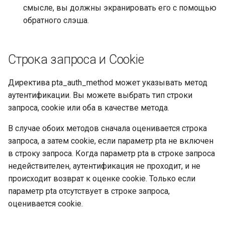
смысле, вы должны экранировать его с помощью
snappy
обратного слэша.
sniproxy
Строка запроса и Cookie
socket
stats
Директива pta_auth_method может указывать метод
аутентификации. Вы можете выбрать тип строки
string
запроса, cookie или оба в качестве метода.
В случае обоих методов сначала оценивается строка
t1k
запроса, а затем cookie, если параметр pta не включен
в строку запроса. Когда параметр pta в строке запроса
tags
недействителен, аутентификация не проходит, и не
происходит возврат к оценке cookie. Только если
tarantool
параметр pta отсутствует в строке запроса,
оценивается cookie.
template