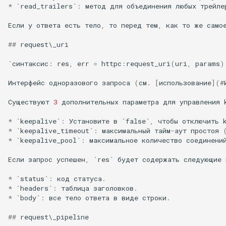
*
`
read_trailers
`
:
метод
для
объединения
любых
трейле
var
Если
у
ответа
есть
тело
,
то
перед
тем
,
как
то
же
само
vod
##
request
\
_uri
`синтаксис
:
res
,
err
=
httpc
:
request_uri
(
uri
,
params
)
vts
Интерфейс
одноразового
запроса
(
см
.
[
использование
](
#
waf
Существуют
3
дополнительных
параметра
для
управления
wasm-wasmtime
*
`
keepalive
`
:
Установите
в
`
false
`
,
чтобы
отключить
*
`
keepalive_timeout
`
:
максимальный
тайм
-
аут
простоя
webp
*
`
keepalive_pool
`
:
максимальное
количество
соединени
Если
запрос
успешен
,
`
res
`
будет
содержать
следующие
xslt
*
`
status
`
:
код
статуса
.
*
`
headers
`
:
таблица
заголовков
.
xss
*
`
body
`
:
все
тело
ответа
в
виде
строки
.
zip
##
request
\
_pipeline