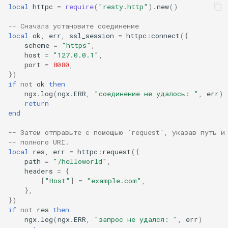
local
httpc
=
require
(
"resty.http"
).
new
()
log-zmq
-- Сначала установите соединение
local
ok
,
err
,
ssl_session
=
httpc
:
connect
({
loop-detect
scheme
=
"https"
,
host
=
"127.0.0.1"
,
port
=
8080
,
lua-upstream
})
if
not
ok
then
lua
ngx
.
log
(
ngx
.
ERR
,
"соединение не удалось: "
,
err
)
return
end
markdown
-- Затем отправьте с помощью `request`, указав путь и
memc
-- полного URI.
local
res
,
err
=
httpc
:
request
({
path
=
"/helloworld"
,
naxsi
headers
=
{
[
"Host"
]
=
"example.com"
,
nchan
},
})
if
not
res
then
ndk
ngx
.
log
(
ngx
.
ERR
,
"запрос не удался: "
,
err
)