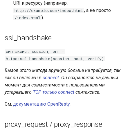
URI к ресурсу (например,
, а не просто
http://example.com/index.html
).
/index.html
ssl_handshake
синтаксис: session, err =
httpc:ssl_handshake(session, host, verify)
Вызов этого метода вручную больше не требуется, так
как он включен в
connect
. Он сохраняется на данный
момент для совместимости с пользователями
устаревшего
TCP только connect
синтаксиса.
См.
документацию OpenResty
.
proxy_request / proxy_response