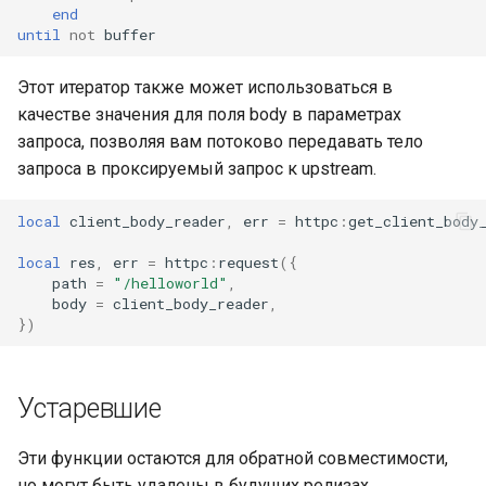
end
until
not
buffer
Этот итератор также может использоваться в
качестве значения для поля body в параметрах
запроса, позволяя вам потоково передавать тело
запроса в проксируемый запрос к upstream.
local
client_body_reader
,
err
=
httpc
:
get_client_body
local
res
,
err
=
httpc
:
request
({
path
=
"/helloworld"
,
body
=
client_body_reader
,
})
Устаревшие
Эти функции остаются для обратной совместимости,
но могут быть удалены в будущих релизах.