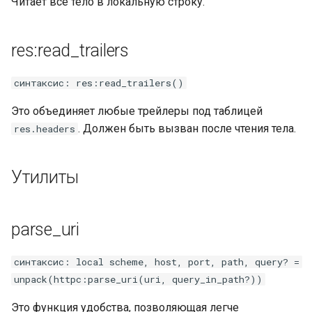
Читает все тело в локальную строку.
res:read_trailers
синтаксис: res:read_trailers()
Это объединяет любые трейлеры под таблицей
. Должен быть вызван после чтения тела.
res.headers
Утилиты
parse_uri
синтаксис: local scheme, host, port, path, query? =
unpack(httpc:parse_uri(uri, query_in_path?))
Это функция удобства, позволяющая легче