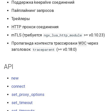
Поддержка keepalive соединений
concat
Пайплайнинг запросов
cookie-flag
Трейлеры
HTTP
прокси соединения
cookie-limit
mTLS (требуется
>= v0.10.23)
ngx_lua_http_module
coolkit
Пропаганда контекста трассировки
W3C
через
заголовок
(>= v0.18.0)
traceparent
dav-ext
delay
API
doh
new
connect
dynamic-etag
set_proxy_options
dynamic-limit-req
set_timeout
set_timeouts