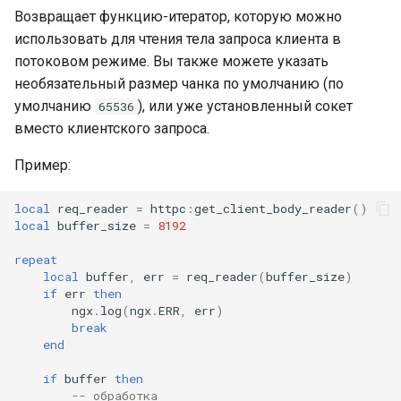
Возвращает функцию-итератор, которую можно
использовать для чтения тела запроса клиента в
потоковом режиме. Вы также можете указать
необязательный размер чанка по умолчанию (по
умолчанию
), или уже установленный сокет
65536
вместо клиентского запроса.
Пример:
local
req_reader
=
httpc
:
get_client_body_reader
()
local
buffer_size
=
8192
repeat
local
buffer
,
err
=
req_reader
(
buffer_size
)
if
err
then
ngx
.
log
(
ngx
.
ERR
,
err
)
break
end
if
buffer
then
-- обработка