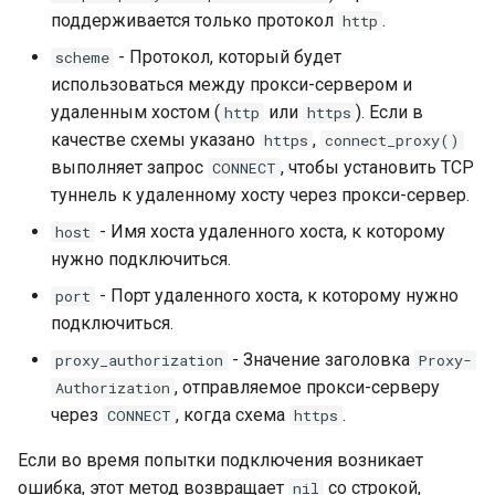
поддерживается только протокол
.
http
- Протокол, который будет
scheme
использоваться между прокси-сервером и
удаленным хостом (
или
). Если в
http
https
качестве схемы указано
,
https
connect_proxy()
выполняет запрос
, чтобы установить TCP
CONNECT
туннель к удаленному хосту через прокси-сервер.
- Имя хоста удаленного хоста, к которому
host
нужно подключиться.
- Порт удаленного хоста, к которому нужно
port
подключиться.
- Значение заголовка
proxy_authorization
Proxy-
, отправляемое прокси-серверу
Authorization
через
, когда схема
.
CONNECT
https
Если во время попытки подключения возникает
ошибка, этот метод возвращает
со строкой,
nil