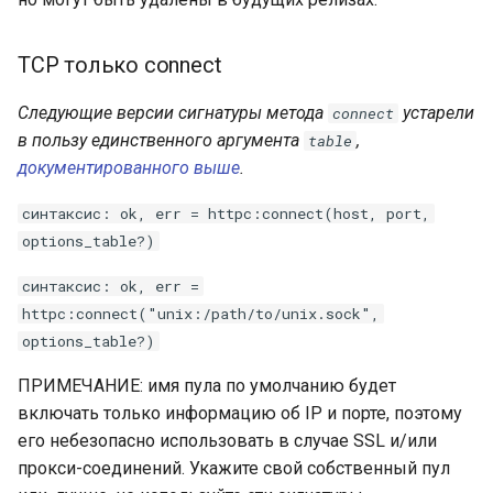
TCP только connect
Следующие версии сигнатуры метода
устарели
connect
в пользу единственного аргумента
,
table
документированного выше
.
синтаксис: ok, err = httpc:connect(host, port,
options_table?)
синтаксис: ok, err =
httpc:connect("unix:/path/to/unix.sock",
options_table?)
ПРИМЕЧАНИЕ: имя пула по умолчанию будет
включать только информацию об IP и порте, поэтому
его небезопасно использовать в случае SSL и/или
прокси-соединений. Укажите свой собственный пул