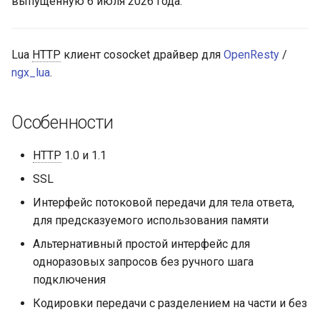
выпущенную 6 июля 2026 года.
get_client_body_reader
aws-auth
Устаревшие
bot-verifier
Lua
HTTP
клиент cosocket драйвер для
OpenResty
/
ngx_lua
.
TCP только connect
brotli
Особенности
connect_proxy
cache-purge
HTTP
1.0 и 1.1
ssl_handshake
captcha
SSL
proxy_request /
cgi
Интерфейс потоковой передачи для тела ответа,
proxy_response
для предсказуемого использования памяти
combined-upstreams
proxy_request
Альтернативный простой интерфейс для
compression-normalize
одноразовых запросов без ручного шага
proxy_response
подключения
compression-vary
Кодировки передачи с разделением на части и без
GitHub