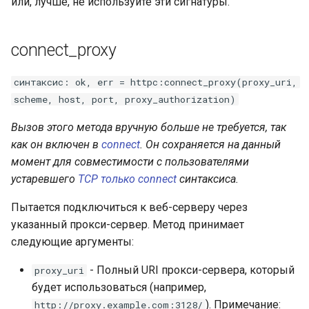
или, лучше, не используйте эти сигнатуры.
connect_proxy
синтаксис: ok, err = httpc:connect_proxy(proxy_uri,
scheme, host, port, proxy_authorization)
Вызов этого метода вручную больше не требуется, так
как он включен в
connect
. Он сохраняется на данный
момент для совместимости с пользователями
устаревшего
TCP только connect
синтаксиса.
Пытается подключиться к веб-серверу через
указанный прокси-сервер. Метод принимает
следующие аргументы:
- Полный URI прокси-сервера, который
proxy_uri
будет использоваться (например,
). Примечание:
http://proxy.example.com:3128/