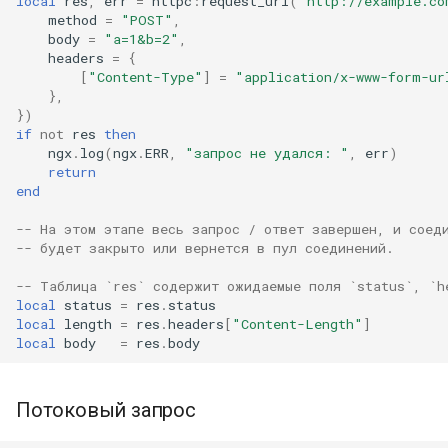
local
res
,
err
=
httpc
:
request_uri
(
"http://example.co
method
=
"POST"
,
keyval
body
=
"a=1&b=2"
,
headers
=
{
[
"Content-Type"
]
=
"application/x-www-form-ur
label
},
})
if
not
res
then
length-hiding
ngx
.
log
(
ngx
.
ERR
,
"запрос не удался: "
,
err
)
return
let
end
-- На этом этапе весь запрос / ответ завершен, и соед
limit-traffic-rate
-- будет закрыто или вернется в пул соединений.
link
-- Таблица `res` содержит ожидаемые поля `status`, `h
local
status
=
res
.
status
local
length
=
res
.
headers
[
"Content-Length"
]
live-common
local
body
=
res
.
body
log-sqlite
Потоковый запрос
log-var-set