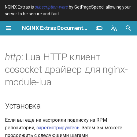
NGINX Extras is
subscription-ware
by GetPageSpeed, allowing your
server to be secure and fast.
И
NGINX Extras Documentation
н
Обзор
Установка
Кэширование
NGINX Stable vs Mainline -
Обзор
Обзор
Обзор
VPS/Dedicated - Proxy
Brotli Compression
Country Blocking with Geo
и
English
Какую ветку выбрать на
Cache
ц
Español
http
: Lua
HTTP
клиент
RHEL/CentOS
device-type
Производительность
CentOS/RHEL 7 или
Variables
Directives
Amazon Linux 2
VPS/Dedicated - FastCGI
и
Português (Brasil)
cosocket драйвер для nginx-
NGINX-MOD - Улучшенный
Cache
geoip2
Безопасность
Examples
Examples
а
Deutsch
NGINX с HTTP/3, HPACK и
CentOS/RHEL 8+, Fedora
module-lua
проверками состояния для
Linux, Amazon Linux 2023
cPanel EA4 - Proxy Cache
pagespeed
Troubleshooting
Troubleshooting
л
Français
RHEL
и
Русский
Особенности
abuse-guard
Related
Related
Установка
Tengine Web Server -
з
中文
Установка на RHEL, CentOS
API
accept-language
а
Если вы еще не настроили подписку на RPM
и Rocky Linux
репозиторий,
зарегистрируйтесь
. Затем вы можете
ц
Устаревшие
access-control
продолжить с следующими шагами.