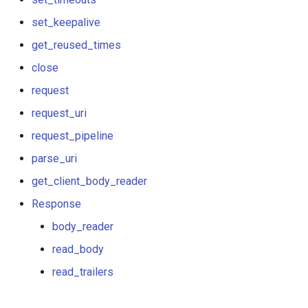
echo
set_keepalive
encrypted-session
get_reused_times
close
error-log-write
request
eval
request_uri
request_pipeline
execute
parse_uri
f4fhds
get_client_body_reader
Response
fancyindex
body_reader
fips-check
read_body
read_trailers
flv