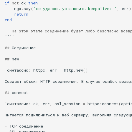
if
not
ok
then
proxy-connect
ngx
.
say
(
"не удалось установить keepalive: "
,
err
)
return
pta
end
-- На этом этапе соединение будет либо безопасно возв
push-stream
````
##
Соединение
rdns
##
new
redis-rate-limit
`синтаксис
:
httpc
,
err
=
http
.
new
()
`
redis2
Создает
объект
HTTP
соединения
.
В
случае
ошибок
возвр
request-cookies-filter
##
connect
`синтаксис
:
ok
,
err
,
ssl_session
=
httpc
:
connect
(
opti
rewrite-status
Пытается
подключиться
к
веб
-
серверу
,
выполняя
следующ
rtmp
-
TCP
соединение
-
SSL
рукопожатие