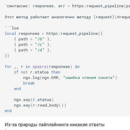
`синтаксис
:
responses
,
err
=
httpc
:
request_pipeline
(
p
zstd
Этот
метод
работает
аналогично
методу
[
request
](
#
requ
```
lua
local
responses
=
httpc
:
request_pipeline
({
{
path
=
"/b"
},
{
path
=
"/c"
},
{
path
=
"/d"
},
})
for
_
,
r
in
ipairs
(
responses
)
do
if
not
r
.
status
then
ngx
.
log
(
ngx
.
ERR
,
"ошибка чтения сокета"
)
break
end
ngx
.
say
(
r
.
status
)
ngx
.
say
(
r
:
read_body
())
end
Из-за природы пайплайнинга никакие ответы