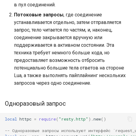
в пул соединений.
immutable
Потоковые запросы
, где соединение
устанавливается отдельно, затем отправляется
internal-redirect
запрос, тело читается по частям, и, наконец,
соединение закрывается вручную или
ipscrub
поддерживается в активном состоянии. Эта
техника требует немного больше кода, но
ipset-access
предоставляет возможность отбросить
потенциально большие тела ответов на стороне
jpeg
Lua, а также выполнять пайплайнинг нескольких
запросов через одно соединение.
js-challenge
json-var
Одноразовый запрос
json
local
httpc
=
require
(
"resty.http"
).
new
()
-- Одноразовые запросы используют интерфейс `request_
jwt