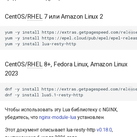
Модули NGINX для панели
и
управления Plesk - RPM-
Использование
acme
пакеты
я
CentOS/
RHEL
7 или Amazon Linux 2
Одноразовый запрос
ajp
п
cPanel EA4 NGINX Модули -
yum
-y
install
https://extras.getpagespeed.com/release
о
Превратите ea-nginx в
yum
-y
install
https://epel.cloud/pub/epel/epel-releas
Потоковый запрос
array-var
yum
-y
install
мощный инструмент
и
производительности и
Ответ
auth-digest
с
безопасности
CentOS/
RHEL
8+, Fedora Linux, Amazon Linux
res.body_reader
auth-hash
к
2023
Поддержка NGINX HTTP/3
а
QUIC - RPM-пакеты для
res:read_body
auth-ldap
dnf
-y
install
https://extras.getpagespeed.com/release
RHEL и CentOS
dnf
-y
install
res:read_trailers
auth-pam
Angie Web Server -
Чтобы использовать эту Lua библиотеку с NGINX,
Установка на RHEL, CentOS,
Утилиты
auth-radius
убедитесь, что
nginx-module-lua
установлен.
Rocky Linux и AlmaLinux
parse_uri
auth-totp
Этот документ описывает lua-resty-http
v0.18.0
,