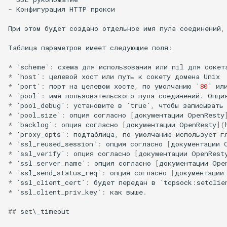
secure-token
-
Конфигурация
HTTP
прокси
При
этом
будет
создано
отдельное
имя
пула
соединений
,
security-headers
Таблица
параметров
имеет
следующие
поля
:
security
*
`
scheme
`
:
схема
для
использования
или
nil
для
сокет
*
`
host
`
:
целевой
хост
или
путь
к
сокету
домена
Unix
selective-cache-purge
*
`
port
`
:
порт
на
целевом
хосте
,
по
умолчанию
`
80
`
ил
*
`
pool
`
:
имя
пользовательского
пула
соединений
.
Опци
server-redirect
*
`
pool_debug
`
:
установите
в
`
true
`
,
чтобы
записывать
*
`
pool_size
`
:
опция
согласно
[
документации
OpenResty
*
`
backlog
`
:
опция
согласно
[
документации
OpenResty
](
set-misc
*
`
proxy_opts
`
:
подтаблица
,
по
умолчанию
использует
г
*
`
ssl_reused_session
`
:
опция
согласно
[
документации
*
`
ssl_verify
`
:
опция
согласно
[
документации
OpenRest
shibboleth
*
`
ssl_server_name
`
:
опция
согласно
[
документации
Ope
*
`
ssl_send_status_req
`
:
опция
согласно
[
документации
slowfs
*
`
ssl_client_cert
`
:
будет
передан
в
`
tcpsock
:
setclie
*
`
ssl_client_priv_key
`
:
как
выше
.
small-light
##
set
\
_timeout