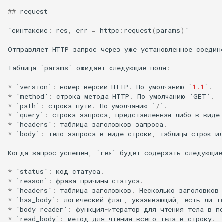
##
request
unbrotli
`синтаксис
:
res
,
err
=
httpc
:
request
(
params
)
`
untar
Отправляет
HTTP
запрос
через
уже
установленное
соедин
unzstd
Таблица
`
params
`
ожидает
следующие
поля
:
*
`
version
`
:
номер
версии
HTTP
.
По
умолчанию
`
1.1
`
.
upload-progress
*
`
method
`
:
строка
метода
HTTP
.
По
умолчанию
`
GET
`
.
*
`
path
`
:
строка
пути
.
По
умолчанию
`
/
`
.
*
`
query
`
:
строка
запроса
,
представленная
либо
в
виде
upload
*
`
headers
`
:
таблица
заголовков
запроса
.
*
`
body
`
:
тело
запроса
в
виде
строки
,
таблицы
строк
и
upstream-dynamic
Когда
запрос
успешен
,
`
res
`
будет
содержать
следующие
upstream-fair
*
`
status
`
:
код
статуса
.
*
`
reason
`
:
фраза
причины
статуса
.
upstream-jdomain
*
`
headers
`
:
таблица
заголовков
.
Несколько
заголовков
*
`
has_body
`
:
логический
флаг
,
указывающий
,
есть
ли
т
*
`
body_reader
`
:
функция
-
итератор
для
чтения
тела
в
п
upsync
*
`
read_body
`
:
метод
для
чтения
всего
тела
в
строку
.