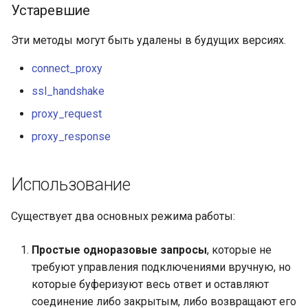
form-input
Устаревшие
geoip
Эти методы могут быть удалены в будущих версиях.
connect_proxy
google
ssl_handshake
graphite
proxy_request
headers-more
proxy_response
hmac-secure-link
Использование
html-sanitize
Существует два основных режима работы:
iconv
Простые одноразовые запросы
, которые не
требуют управления подключениями вручную, но
image-filter
которые буферизуют весь ответ и оставляют
соединение либо закрытым, либо возвращают его
immerse