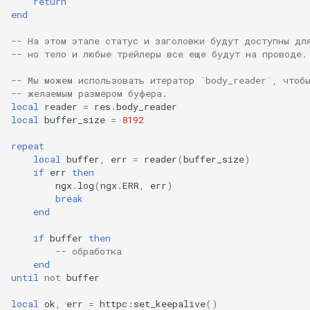
return
end
nftset-access
-- На этом этапе статус и заголовки будут доступны дл
njs
-- но тело и любые трейлеры все еще будут на проводе.
-- Мы можем использовать итератор `body_reader`, чтоб
ntlm
-- желаемым размером буфера.
local
reader
=
res
.
body_reader
otel
local
buffer_size
=
8192
repeat
passenger
local
buffer
,
err
=
reader
(
buffer_size
)
if
err
then
ngx
.
log
(
ngx
.
ERR
,
err
)
perl
break
end
phantom-token
if
buffer
then
-- обработка
pipelog
end
until
not
buffer
postgres
local
ok
,
err
=
httpc
:
set_keepalive
()