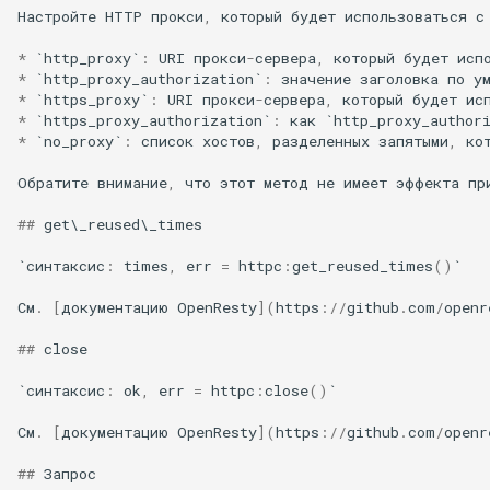
Настройте
HTTP
прокси
,
который
будет
использоваться
с
substitutions
*
`
http_proxy
`
:
URI
прокси
-
сервера
,
который
будет
исп
*
`
http_proxy_authorization
`
:
значение
заголовка
по
у
*
`
https_proxy
`
:
URI
прокси
-
сервера
,
который
будет
ис
sxg
*
`
https_proxy_authorization
`
:
как
`
http_proxy_author
*
`
no_proxy
`
:
список
хостов
,
разделенных
запятыми
,
ко
sysguard
Обратите
внимание
,
что
этот
метод
не
имеет
эффекта
пр
teslagov-jwt
##
get
\
_reused
\
_times
testcookie
`синтаксис
:
times
,
err
=
httpc
:
get_reused_times
()
`
См
.
[
документацию
OpenResty
](
https
:
//
github
.
com
/
openr
traffic-accounting
##
close
trim
`синтаксис
:
ok
,
err
=
httpc
:
close
()
`
ts
См
.
[
документацию
OpenResty
](
https
:
//
github
.
com
/
openr
##
Запрос
tuning