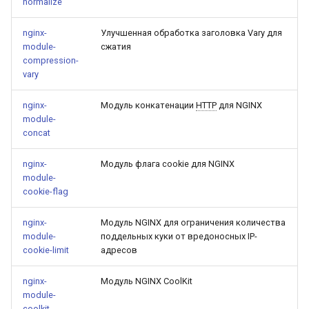
libcjson
normalize
nginx-
Улучшенная обработка заголовка Vary для
libr3
module-
сжатия
compression-
limit-rate
vary
limit-traffic
nginx-
Модуль конкатенации
HTTP
для NGINX
module-
concat
lmdb
nginx-
Модуль флага cookie для NGINX
locations
module-
cookie-flag
lock
nginx-
Модуль NGINX для ограничения количества
module-
поддельных куки от вредоносных IP-
logger-socket
cookie-limit
адресов
lrucache
nginx-
Модуль NGINX CoolKit
module-
macaroons
coolkit