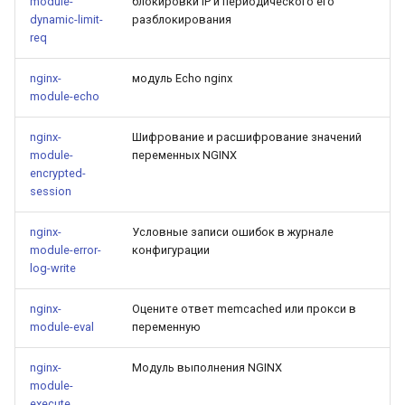
module-
блокировки IP и периодического его
dynamic-limit-
разблокирования
nsq
req
ntlm
nginx-
модуль Echo nginx
module-echo
openidc
nginx-
Шифрование и расшифрование значений
module-
переменных NGINX
openssl
encrypted-
session
perf
nginx-
Условные записи ошибок в журнале
module-error-
конфигурации
prettycjson
log-write
pubsub
nginx-
Оцените ответ memcached или прокси в
module-eval
переменную
qless-web
nginx-
Модуль выполнения NGINX
module-
qless
execute