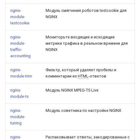
nginx-
Модуль смягчения роботов testcookie для
module-
NGINX
testcookie
nginx-
Мониторьте входящие и исходящие
module-
метрики трафика в реальном времени для
traffic-
NGINX
accounting
nginx-
Фильтр, который удаляет пробелы и
module-trim
комментарии из
HTML
-ответов
nginx-
Модуль NGINX MPEG-TS Live
module-ts
nginx-
Модуль советника по настройке NGINX
module-
tuning
nginx-
Распаковывает ответы, закодированные с