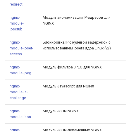
test
redirect
timer
nginx-
Модуль анонимизации IP-адресов для
module-
NGINX
ipscrub
tlc
nginx-
Блокировка IP с нулевой задержкой с
tsort
module-ipset-
использованием ipsets ядра Linux (v2)
access
txid
nginx-
Модуль фильтра JPEG для NGINX
module-jpeg
upload
nginx-
Модуль Javascript для NGINX
upstream-healthcheck
module-js-
challenge
upstream
nginx-
Модуль JSON NGINX
uuid
module-json
nginx-
Модуль JSON-переменных NGINX