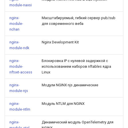
module-naxsi
nginx-
Масштабируемый, гибкий сервер pub/sub
module-
для современного веба
nchan
nginx-
Nginx Development Kit
module-ndk
nginx-
Блокировка IP с нулевой задержкой с
module-
использованием наборов nftables ядра
nftset-access
Linux
nginx-
Модули NGINX njs динамические
module-njs
nginx-
Модуль NTLM для NGINX
module-ntlm
nginx-
Динамический модуль OpenTelemetry для
module-otel
NGINX