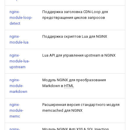
nginx-
Поддержка заголовка CDN-Loop для
module-loop-
предотвращения циклов запросов
detect
nginx-
Поддержка скриптов Lua для NGINX
module-lua
nginx-
Lua API для управления upstream в NGINX
module-lua-
upstream
nginx-
Модуль NGINX для преобразования
module-
Markdown в
HTML
markdown
nginx-
Расширенная версия стандартного модуля
module-
memcached для NGINX
memc
nginx-
Модуль NGINX Anti XSS & SQL Injection