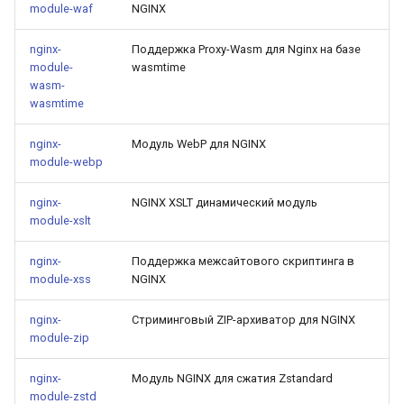
module-waf
NGINX
nginx-
Поддержка Proxy-Wasm для Nginx на базе
module-
wasmtime
wasm-
wasmtime
nginx-
Модуль WebP для NGINX
module-webp
nginx-
NGINX XSLT динамический модуль
module-xslt
nginx-
Поддержка межсайтового скриптинга в
module-xss
NGINX
nginx-
Стриминговый ZIP-архиватор для NGINX
module-zip
nginx-
Модуль NGINX для сжатия Zstandard
module-zstd