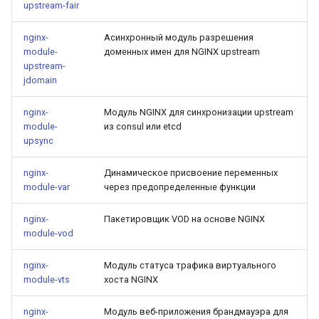
upstream-fair
nginx-
Асинхронный модуль разрешения
module-
доменных имен для NGINX upstream
upstream-
jdomain
nginx-
Модуль NGINX для синхронизации upstream
module-
из consul или etcd
upsync
nginx-
Динамическое присвоение переменных
module-var
через предопределенные функции
nginx-
Пакетировщик VOD на основе NGINX
module-vod
nginx-
Модуль статуса трафика виртуального
module-vts
хоста NGINX
nginx-
Модуль веб-приложения брандмауэра для