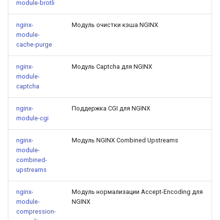
module-brotli
injection
nginx-
Модуль очистки кэша NGINX
iputils
module-
cache-purge
jit-uuid
nginx-
Модуль Captcha для NGINX
jq
module-
captcha
jsonrpc-batch
nginx-
Поддержка CGI для NGINX
module-cgi
jump-consistent-hash
nginx-
Модуль NGINX Combined Upstreams
jwt-verification
module-
combined-
upstreams
jwt
nginx-
Модуль нормализации Accept-Encoding для
kafka
module-
NGINX
compression-