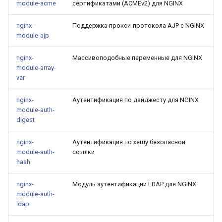
module-acme
сертификатами (ACMEv2) для NGINX
ctxdump
$is_tablet
nginx-
Поддержка прокси-протокола AJP с NGINX
dns-server
$is_tv
module-ajp
nginx-
Массивоподобные переменные для NGINX
dns
$is_wearable
module-array-
var
etcd
$os_family
nginx-
Аутентификация по дайджесту для NGINX
exec
$os_name
module-auth-
digest
feishu-auth
$os_version
nginx-
Аутентификация по хешу безопасной
module-auth-
ссылки
fileinfo
hash
ftpclient
nginx-
Модуль аутентификации LDAP для NGINX
module-auth-
ldap
global-throttle