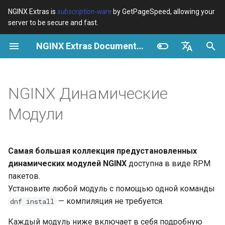
NGINX Extras is
subscription-ware
by GetPageSpeed, allowing your
server to be secure and fast.
И
NGINX Extras Documentation
н
Обзор
Обзор
Обзор
Обзор
Кэширование
NGINX Stable vs Mainline -
$bot_category
auto_reload
Module configuration
Domains and origins
Images
Release notes
VPS/Dedicated - Proxy
Brotli Compression
Country Blocking with Geo
и
English
Какую ветку выбрать на
Cache
ц
Español
NGINX Динамические
RHEL/CentOS
Variables
Directives
Get started
acme
Производительность
$bot_name
geoip2
Configure filters safely
Cache and system setting
CSS
CVE-2012-4001
VPS/Dedicated - FastCGI
и
Português (Brasil)
Модули
NGINX-MOD - Улучшенный
Cache
Examples
Examples
Production operations
ada
Безопасность
$bot_producer
geoip2_proxy
Filter catalogue
Admin pages
JavaScript
CVE-2012-4360
а
Deutsch
NGINX с HTTP/3, HPACK и
проверками состояния для
cPanel EA4 - Proxy Cache
Troubleshooting
Troubleshooting
Filter reference
auto-ssl
$browser_engine
geoip2_proxy_recursive
Optimize for bandwidth
Downstream caching
Caching and networking
CVE-2013-6111
л
Français
Самая большая коллекция предустановленных
RHEL
и
Русский
динамических модулей NGINX
доступна в виде RPM
Related
Related
Release and security
aws-auth
$browser_family
Restrict URLs
Console
HTML and markup
Security update, 2013
пакетов.
Tengine Web Server -
з
history
中文
Установите любой модуль с помощью одной команды
Установка на RHEL, CentOS
aws-sdk
$browser_name
HTTPS support
Experiments
Analytics and advanced
NGINX security update, 20
а
— компиляция не требуется.
и Rocky Linux
dnf install
ц
balancer
$browser_version
ModSecurity
Security update, January 2
Каждый модуль ниже включает в себя подробную