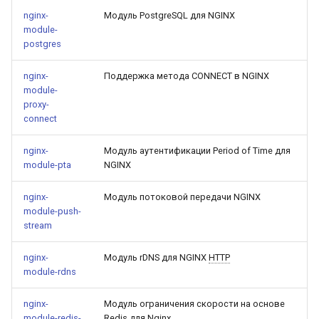
nginx-
Модуль PostgreSQL для NGINX
module-
postgres
nginx-
Поддержка метода CONNECT в NGINX
module-
proxy-
connect
nginx-
Модуль аутентификации Period of Time для
module-pta
NGINX
nginx-
Модуль потоковой передачи NGINX
module-push-
stream
nginx-
Модуль rDNS для NGINX
HTTP
module-rdns
nginx-
Модуль ограничения скорости на основе
module-redis-
Redis для Nginx