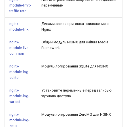
module-limit-
переменным
traffic-rate
nginx-
Динамическая привязка приложения с
module-link
Nginx
nginx-
Общий модуль NGINX для Kaltura Media
module-live-
Framework
common
nginx-
Модуль логирования SQLite для NGINX
module-log-
sqlite
nginx-
Установите переменные перед записью
module-log-
журнала доступа
var-set
nginx-
Модуль логирования ZeroMQ для NGINX
module-log-
zmq