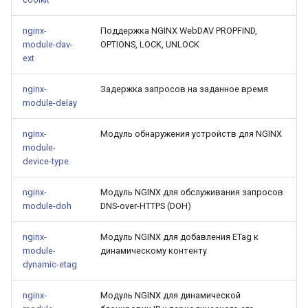
mail
nginx-
Поддержка NGINX WebDAV PROPFIND,
module-dav-
OPTIONS, LOCK, UNLOCK
ext
maxminddb
nginx-
Задержка запросов на заданное время
memcached
module-delay
mlcache
nginx-
Модуль обнаружения устройств для NGINX
module-
device-type
multiplexer
nginx-
Модуль NGINX для обслуживания запросов
murmurhash2
module-doh
DNS-over-HTTPS (DOH)
mysql
nginx-
Модуль NGINX для добавления ETag к
module-
динамическому контенту
dynamic-etag
nettle
nginx-
Модуль NGINX для динамической
newrelic