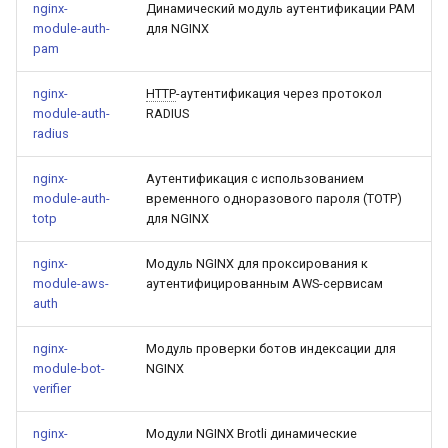
nginx-
Динамический модуль аутентификации PAM
healthcheck
module-auth-
для NGINX
pam
hmac
nginx-
HTTP
-аутентификация через протокол
hoedown
module-auth-
RADIUS
radius
http
nginx-
Аутентификация с использованием
module-auth-
временного одноразового пароля (TOTP)
http2
totp
для NGINX
httpipe
nginx-
Модуль NGINX для проксирования к
module-aws-
аутентифицированным AWS-сервисам
auth
hyperscan
nginx-
Модуль проверки ботов индексации для
influx
module-bot-
NGINX
verifier
ini
nginx-
Модули NGINX Brotli динамические