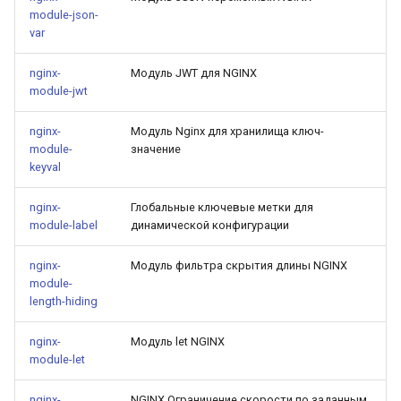
validation
module-json-
var
vhost
nginx-
Модуль JWT для NGINX
waf
module-jwt
nginx-
Модуль Nginx для хранилища ключ-
weauth
module-
значение
keyval
websocket-proxy
nginx-
Глобальные ключевые метки для
websocket
module-label
динамической конфигурации
woothee
nginx-
Модуль фильтра скрытия длины NGINX
module-
length-hiding
worker-events
nginx-
Модуль let NGINX
xxhash
module-let
nginx-
NGINX Ограничение скорости по заданным