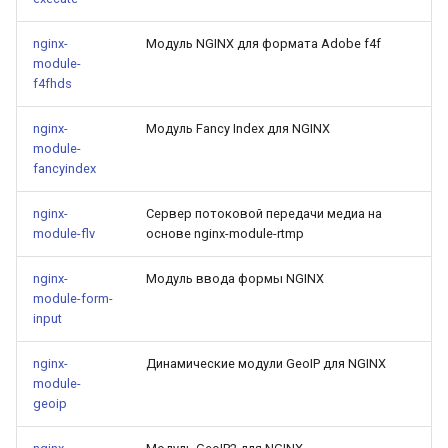
rabbitmqstomp
nginx-
Модуль NGINX для формата Adobe f4f
module-
rack
f4fhds
radixtree
nginx-
Модуль Fancy Index для NGINX
module-
fancyindex
redis-connector
nginx-
Сервер потоковой передачи медиа на
redis-ratelimit
module-flv
основе nginx-module-rtmp
redis-util
nginx-
Модуль ввода формы NGINX
module-form-
input
redis
nginx-
Динамические модули GeoIP для NGINX
repl
module-
geoip
reqargs