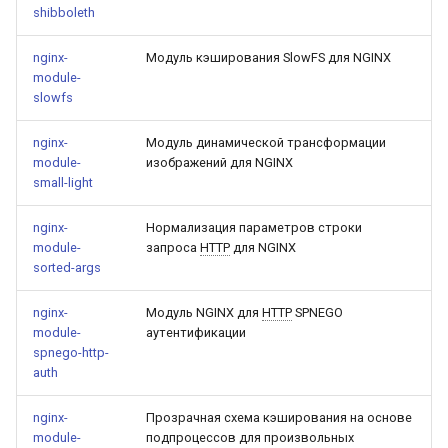
shibboleth
nginx-
Модуль кэширования SlowFS для NGINX
module-
slowfs
nginx-
Модуль динамической трансформации
module-
изображений для NGINX
small-light
nginx-
Нормализация параметров строки
module-
запроса
HTTP
для NGINX
sorted-args
nginx-
Модуль NGINX для
HTTP
SPNEGO
module-
аутентификации
spnego-http-
auth
nginx-
Прозрачная схема кэширования на основе
module-
подпроцессов для произвольных