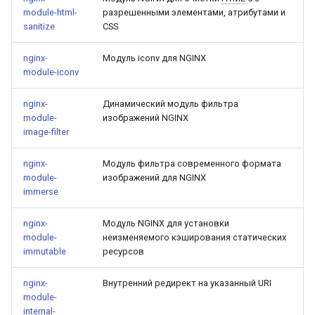
snappy
module-html-
разрешенными элементами, атрибутами и
sanitize
CSS
sniproxy
nginx-
Модуль iconv для NGINX
module-iconv
socket
nginx-
Динамический модуль фильтра
stats
module-
изображений NGINX
image-filter
string
nginx-
Модуль фильтра современного формата
module-
изображений для NGINX
t1k
immerse
tags
nginx-
Модуль NGINX для установки
module-
неизменяемого кэширования статических
tarantool
immutable
ресурсов
nginx-
Внутренний редирект на указанный URI
template
module-
internal-