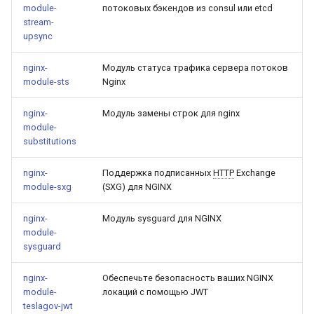
module-
потоковых бэкендов из consul или etcd
stream-
upsync
nginx-
Модуль статуса трафика сервера потоков
module-sts
Nginx
nginx-
Модуль замены строк для nginx
module-
substitutions
nginx-
Поддержка подписанных
HTTP
Exchange
module-sxg
(SXG) для NGINX
nginx-
Модуль sysguard для NGINX
module-
sysguard
nginx-
Обеспечьте безопасность ваших NGINX
module-
локаций с помощью JWT
teslagov-jwt