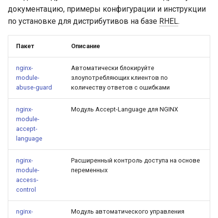
Модули NGINX для панели
и
документацию, примеры конфигурации и инструкции
управления Plesk - RPM-
base-encoding
$device_brand
FAQ and troubleshooting
Security update, March 20
по установке для дистрибутивов на базе
RHEL
.
пакеты
я
cache
$device_json
п
Пакет
Описание
cPanel EA4 NGINX Модули -
о
Превратите ea-nginx в
checkups
$device_model
nginx-
Автоматически блокируйте
мощный инструмент
и
module-
злоупотребляющих клиентов по
производительности и
consul-event
$device_type
abuse-guard
количеству ответов с ошибками
с
безопасности
consul
nginx-
Модуль Accept-Language для NGINX
$is_ai_crawler
к
Поддержка NGINX HTTP/3
module-
accept-
а
QUIC - RPM-пакеты для
cookie
$is_bot
language
RHEL и CentOS
core
$is_console
nginx-
Расширенный контроль доступа на основе
Angie Web Server -
module-
переменных
Установка на RHEL, CentOS,
access-
cors
$is_desktop
Rocky Linux и AlmaLinux
control
counter
$is_mobile
nginx-
Модуль автоматического управления