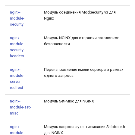
nginx-
Модуль соединения ModSecurity v3 для
module-
Nginx
security
nginx-
Модуль NGINX для отправки заголовков
module-
безопасности
security-
headers
nginx-
Перенаправление имени сервера в рамках
module-
одного запроса
server-
redirect
nginx-
Модуль Set-Misc для NGINX
module-set-
misc
nginx-
Модуль запроса аутентификации Shibboleth
module-
для NGINX