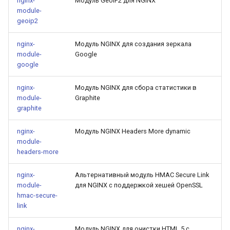
nginx-
Модуль GeoIP2 для NGINX
module-
requests
geoip2
riak
nginx-
Модуль NGINX для создания зеркала
module-
Google
router
google
rsa
nginx-
Модуль NGINX для сбора статистики в
module-
Graphite
graphite
scrypt
nginx-
Модуль NGINX Headers More dynamic
session
module-
headers-more
shell
nginx-
Альтернативный модуль HMAC Secure Link
module-
для NGINX с поддержкой хешей OpenSSL
signal
hmac-secure-
link
smtp
nginx-
Модуль NGINX для очистки
HTML
5 с