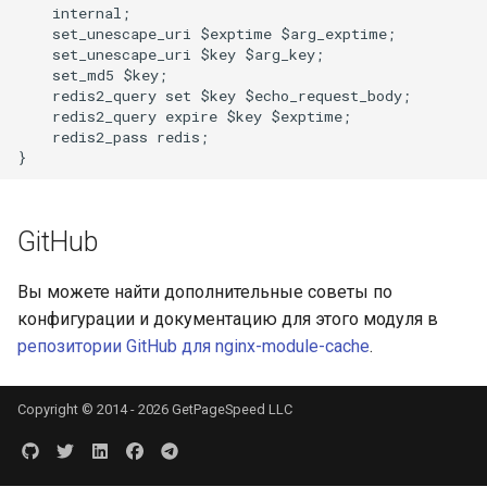
    internal;

    set_unescape_uri $exptime $arg_exptime;

immutable
    set_unescape_uri $key $arg_key;

    set_md5 $key;

    redis2_query set $key $echo_request_body;

internal-redirect
    redis2_query expire $key $exptime;

    redis2_pass redis;

ipscrub
ipset-access
GitHub
jpeg
Вы можете найти дополнительные советы по
js-challenge
конфигурации и документацию для этого модуля в
репозитории GitHub для nginx-module-cache
.
json-var
Copyright © 2014 - 2026 GetPageSpeed LLC
json
jwt