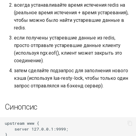
concat
всегда устанавливайте время истечения redis на
(реальное время истечения + время устаревания),
cookie-flag
чтобы можно было найти устаревшие данные в
redis.
cookie-limit
если получены устаревшие данные из redis,
просто отправьте устаревшие данные клиенту
coolkit
(используя ngx.eof(), клиент может закрыть это
соединение).
dav-ext
затем сделайте подзапрос для заполнения нового
кэша (используя lua-resty-lock, чтобы только один
delay
запрос отправлялся на бэкенд сервер).
doh
Синопсис
dynamic-etag
upstream www {

dynamic-limit-req
    server 127.0.0.1:9999;

}
