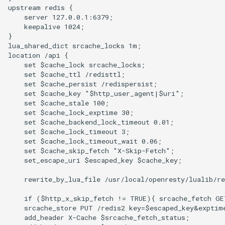
echo
upstream redis {

    server 127.0.0.1:6379;

    keepalive 1024;

encrypted-session
}

lua_shared_dict srcache_locks 1m;

error-log-write
location /api {

    set $cache_lock srcache_locks;

    set $cache_ttl /redisttl;

eval
    set $cache_persist /redispersist;

    set $cache_key "$http_user_agent|$uri";

    set $cache_stale 100;

execute
    set $cache_lock_exptime 30;

    set $cache_backend_lock_timeout 0.01;

f4fhds
    set $cache_lock_timeout 3;

    set $cache_lock_timeout_wait 0.06;

    set $cache_skip_fetch "X-Skip-Fetch";

fancyindex
    set_escape_uri $escaped_key $cache_key;

fips-check
    rewrite_by_lua_file /usr/local/openresty/lualib/re
    if ($http_x_skip_fetch != TRUE){ srcache_fetch GET
flv
    srcache_store PUT /redis2 key=$escaped_key&exptime
    add_header X-Cache $srcache_fetch_status;
