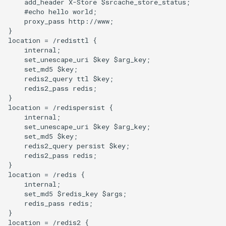
form-input
    add_header X-Store $srcache_store_status;

    #echo hello world;

    proxy_pass http://www;

geoip
}

location = /redisttl {

    internal;

google
    set_unescape_uri $key $arg_key;

    set_md5 $key;

graphite
    redis2_query ttl $key;

    redis2_pass redis;

}

headers-more
location = /redispersist {

    internal;

hmac-secure-link
    set_unescape_uri $key $arg_key;

    set_md5 $key;

    redis2_query persist $key;

html-sanitize
    redis2_pass redis;

}

iconv
location = /redis {

    internal;

    set_md5 $redis_key $args;

image-filter
    redis_pass redis;

}

location = /redis2 {

immerse