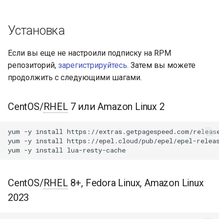
Модули NGINX для панели
и
управления Plesk - RPM-
acme
пакеты
я
Установка
ajp
п
cPanel EA4 NGINX Модули -
Если вы еще не настроили подписку на RPM
о
Превратите ea-nginx в
array-var
репозиторий,
зарегистрируйтесь
. Затем вы можете
мощный инструмент
продолжить с следующими шагами.
и
производительности и
auth-digest
с
безопасности
CentOS/
RHEL
7 или Amazon Linux 2
auth-hash
к
Поддержка NGINX HTTP/3
а
QUIC - RPM-пакеты для
yum
-y
install
https://extras.getpagespeed.com/release
auth-ldap
yum
-y
install
https://epel.cloud/pub/epel/epel-releas
RHEL и CentOS
yum
-y
install
auth-pam
Angie Web Server -
Установка на RHEL, CentOS,
CentOS/
RHEL
8+, Fedora Linux, Amazon Linux
auth-radius
Rocky Linux и AlmaLinux
2023
auth-totp