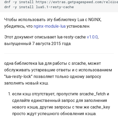
dnf
-y
install
https://extras.getpagespeed.com/release
aws-auth
dnf
-y
install
bot-verifier
Чтобы использовать эту библиотеку Lua с NGINX,
убедитесь, что
nginx-module-lua
установлен.
brotli
Этот документ описывает lua-resty-cache
v1.0.0
,
выпущенный 7 августа 2015 года.
cache-purge
captcha
одна библиотека lua для работы с srcache, может
обслуживать устаревшие ответы и с использованием
cgi
"lua-resty-lock" позволяет только одному запросу
заполнять новый кэш.
combined-upstreams
если кэш отсутствует, пропустите srcache_fetch и
compression-normalize
сделайте единственный запрос для заполнения
нового кэша, другие запросы с тем же cache_key
compression-vary
просто ждут успешного обновления кэша.