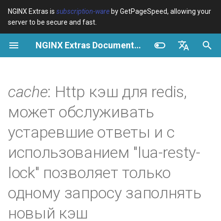
NGINX Extras is
subscription-ware
by GetPageSpeed, allowing your
server to be secure and fast.
И
NGINX Extras Documentation
н
Обзор
Установка
Кэширование
NGINX Stable vs Mainline -
Обзор
Обзор
Обзор
VPS/Dedicated - Proxy
Brotli Compression
Country Blocking with Geo
и
English
Какую ветку выбрать на
Cache
ц
Español
cache
: Http кэш для redis,
RHEL/CentOS
device-type
Производительность
CentOS/RHEL 7 или
Variables
Directives
Get started
Amazon Linux 2
VPS/Dedicated - FastCGI
и
Português (Brasil)
может обслуживать
NGINX-MOD - Улучшенный
Cache
geoip2
Безопасность
Examples
Examples
Production operations
а
Deutsch
NGINX с HTTP/3, HPACK и
CentOS/RHEL 8+, Fedora
устаревшие ответы и с
проверками состояния для
Linux, Amazon Linux 2023
cPanel EA4 - Proxy Cache
pagespeed
Troubleshooting
Troubleshooting
Filter reference
л
Français
использованием "lua-resty-
RHEL
и
Русский
Синопсис
abuse-guard
Related
Related
Release and security
lock" позволяет только
Tengine Web Server -
з
history
中文
Установка на RHEL, CentOS
GitHub
accept-language
одному запросу заполнять
а
и Rocky Linux
новый кэш
ц
access-control