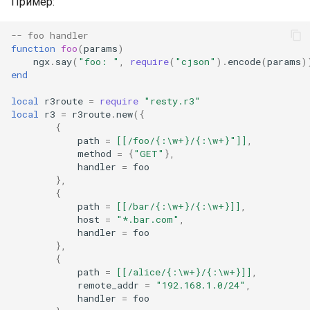
form-input
Пример:
-- foo handler
geoip
function
foo
(
params
)
ngx
.
say
(
"foo: "
,
require
(
"cjson"
).
encode
(
params
)
google
end
local
r3route
=
require
"resty.r3"
graphite
local
r3
=
r3route
.
new
({
{
headers-more
path
=
[[/foo/{:\w+}/{:\w+}"]]
,
method
=
{
"GET"
},
handler
=
foo
hmac-secure-link
},
{
html-sanitize
path
=
[[/bar/{:\w+}/{:\w+}]]
,
host
=
"*.bar.com"
,
handler
=
foo
iconv
},
{
path
=
[[/alice/{:\w+}/{:\w+}]]
,
image-filter
remote_addr
=
"192.168.1.0/24"
,
handler
=
foo
immerse