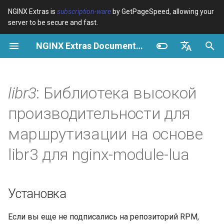
NGINX Extras is
subscription-ware
by GetPageSpeed, allowing your
server to be secure and fast.
И
NGINX Extras Documentation
н
Обзор
Установка
Кэширование
NGINX Stable vs Mainline -
Обзор
Обзор
Обзор
VPS/Dedicated - Proxy
Brotli Compression
Country Blocking with Geo
и
English
Какую ветку выбрать на
Cache
ц
Español
libr3
: Библиотека высокой
RHEL/CentOS
device-type
Производительность
CentOS/RHEL 7 или
Variables
Directives
Get started
Amazon Linux 2
VPS/Dedicated - FastCGI
и
Português (Brasil)
производительности для
NGINX-MOD - Улучшенный
Cache
geoip2
Безопасность
Examples
Examples
Production operations
а
Deutsch
NGINX с HTTP/3, HPACK и
CentOS/RHEL 8+, Fedora
маршрутизации на основе
проверками состояния для
Linux, Amazon Linux 2023
cPanel EA4 - Proxy Cache
pagespeed
Troubleshooting
Troubleshooting
Filter reference
л
Français
libr3 для nginx-module-lua
RHEL
и
Русский
Методы
abuse-guard
Related
Related
Release and security
Tengine Web Server -
з
history
中文
Установка на RHEL, CentOS
new
accept-language
Установка
а
и Rocky Linux
ц
insert_route
access-control
Если вы еще не подписались на репозиторий RPM,