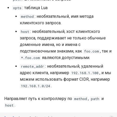
proxy-connect
: таблица Lua
opts
: необязательный, имя метода
method
pta
клиентского запроса.
push-stream
: необязательный, хост клиентского
host
запроса, поддерживает не только обычные
rdns
доменные имена, но и имена с
подстановочными знаками, как
, так и
foo.com
redis-rate-limit
являются допустимыми.
*.foo.com
: необязательный, удаленный
remote_addr
redis2
адрес клиента, например
, и мы
192.168.1.100
можем использовать формат CIDR, например
request-cookies-filter
.
192.168.1.0/24
rewrite-status
Направляет путь к контроллеру по
,
и
method
path
.
host
rtmp