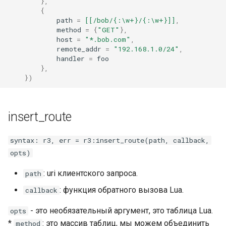
},
{
path
=
[[/bob/{:\w+}/{:\w+}]]
,
immutable
method
=
{
"GET"
},
host
=
"*.bob.com"
,
internal-redirect
remote_addr
=
"192.168.1.0/24"
,
handler
=
foo
},
ipscrub
})
ipset-access
insert_route
jpeg
syntax: r3, err = r3:insert_route(path, callback,
js-challenge
opts)
json-var
: uri клиентского запроса.
path
: функция обратного вызова Lua.
callback
json
- это необязательный аргумент, это таблица Lua.
opts
jwt
*
: это массив таблиц, мы можем объединить
method