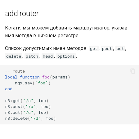
log-zmq
add router
loop-detect
Кстати, мы можем добавить маршрутизатор, указав
имя метода в нижнем регистре.
lua-upstream
Список допустимых имен методов:
,
,
,
get
post
put
lua
,
,
,
.
delete
patch
head
options
markdown
-- route
local
function
foo
(
params
)
ngx
.
say
(
"foo"
)
memc
end
r3
:
get
(
"/a"
,
foo
)
naxsi
r3
:
post
(
"/b"
,
foo
)
r3
:
put
(
"/c"
,
foo
)
nchan
r3
:
delete
(
"/d"
,
foo
)
ndk