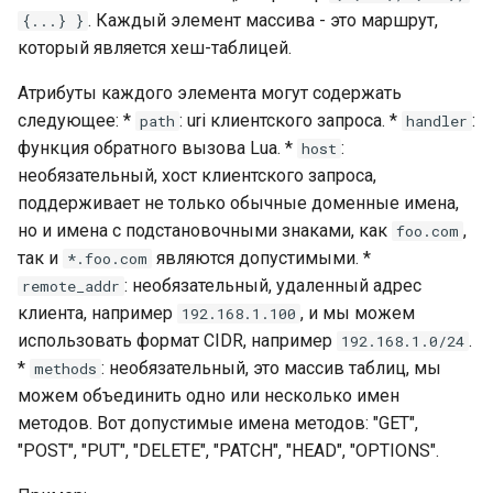
echo
. Каждый элемент массива - это маршрут,
{...} }
который является хеш-таблицей.
encrypted-session
Атрибуты каждого элемента могут содержать
error-log-write
следующее: *
: uri клиентского запроса. *
:
path
handler
функция обратного вызова Lua. *
:
host
eval
необязательный, хост клиентского запроса,
поддерживает не только обычные доменные имена,
execute
но и имена с подстановочными знаками, как
,
foo.com
так и
являются допустимыми. *
*.foo.com
f4fhds
: необязательный, удаленный адрес
remote_addr
клиента, например
, и мы можем
192.168.1.100
fancyindex
использовать формат CIDR, например
.
192.168.1.0/24
*
: необязательный, это массив таблиц, мы
methods
fips-check
можем объединить одно или несколько имен
методов. Вот допустимые имена методов: "GET",
flv
"POST", "PUT", "DELETE", "PATCH", "HEAD", "OPTIONS".