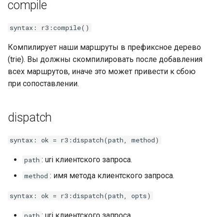
compile
nftset-access
syntax: r3:compile()
njs
Компилирует наши маршруты в префиксное дерево
ntlm
(trie). Вы должны скомпилировать после добавления
всех маршрутов, иначе это может привести к сбою
otel
при сопоставлении.
passenger
dispatch
perl
syntax: ok = r3:dispatch(path, method)
phantom-token
: uri клиентского запроса.
path
: имя метода клиентского запроса.
method
pipelog
syntax: ok = r3:dispatch(path, opts)
postgres
: uri клиентского запроса.
path