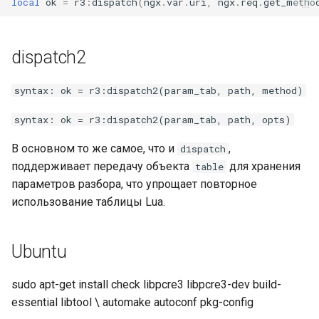
local
ok
=
r3
:
dispatch
(
ngx
.
var
.
uri
,
ngx
.
req
.
get_metho
secure-token
security-headers
dispatch2
security
syntax: ok = r3:dispatch2(param_tab, path, method)
selective-cache-purge
syntax: ok = r3:dispatch2(param_tab, path, opts)
server-redirect
В основном то же самое, что и
,
dispatch
поддерживает передачу объекта
для хранения
table
set-misc
параметров разбора, что упрощает повторное
использование таблицы Lua.
shibboleth
Ubuntu
slowfs
sudo apt-get install check libpcre3 libpcre3-dev build-
small-light
essential libtool \ automake autoconf pkg-config