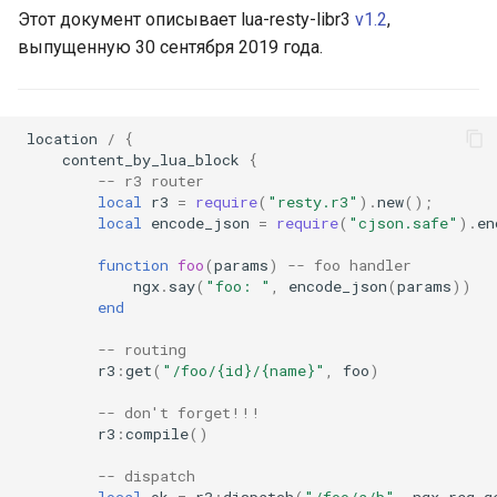
Этот документ описывает lua-resty-libr3
v1.2
,
aws-auth
выпущенную 30 сентября 2019 года.
bot-verifier
brotli
location
/
{
content_by_lua_block
{
-- r3 router
cache-purge
local
r3
=
require
(
"resty.r3"
).
new
();
local
encode_json
=
require
(
"cjson.safe"
).
en
captcha
function
foo
(
params
)
-- foo handler
ngx
.
say
(
"foo: "
,
encode_json
(
params
))
cgi
end
-- routing
combined-upstreams
r3
:
get
(
"/foo/{id}/{name}"
,
foo
)
compression-normalize
-- don't forget!!!
r3
:
compile
()
compression-vary
-- dispatch
local
ok
=
r3
:
dispatch
(
"/foo/a/b"
,
ngx
.
req
.
g