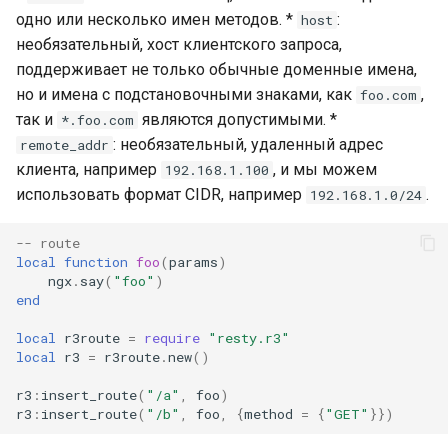
одно или несколько имен методов. *
:
host
keyval
необязательный, хост клиентского запроса,
поддерживает не только обычные доменные имена,
label
но и имена с подстановочными знаками, как
,
foo.com
так и
являются допустимыми. *
*.foo.com
length-hiding
: необязательный, удаленный адрес
remote_addr
клиента, например
, и мы можем
192.168.1.100
let
использовать формат CIDR, например
.
192.168.1.0/24
limit-traffic-rate
-- route
local
function
foo
(
params
)
ngx
.
say
(
"foo"
)
link
end
live-common
local
r3route
=
require
"resty.r3"
local
r3
=
r3route
.
new
()
log-sqlite
r3
:
insert_route
(
"/a"
,
foo
)
r3
:
insert_route
(
"/b"
,
foo
,
{
method
=
{
"GET"
}})
log-var-set