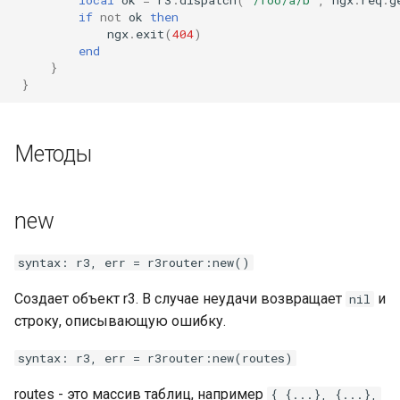
concat
if
not
ok
then
ngx
.
exit
(
404
)
end
cookie-flag
}
}
cookie-limit
coolkit
Методы
dav-ext
new
delay
syntax: r3, err = r3router:new()
doh
Создает объект r3. В случае неудачи возвращает
и
nil
dynamic-etag
строку, описывающую ошибку.
syntax: r3, err = r3router:new(routes)
dynamic-limit-req
routes - это массив таблиц, например
{ {...}, {...},