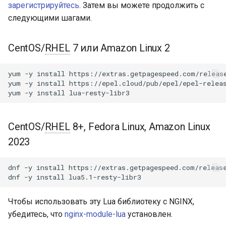
Модули NGINX для панели
зарегистрируйтесь
. Затем вы можете продолжить с
и
управления Plesk - RPM-
add router
acme
следующими шагами.
пакеты
я
compile
ajp
п
CentOS/
RHEL
7 или Amazon Linux 2
cPanel EA4 NGINX Модули -
о
Превратите ea-nginx в
dispatch
array-var
yum
-y
install
https://extras.getpagespeed.com/release
мощный инструмент
и
yum
-y
install
https://epel.cloud/pub/epel/epel-releas
производительности и
dispatch2
auth-digest
yum
-y
install
с
безопасности
Ubuntu
auth-hash
к
Поддержка NGINX HTTP/3
CentOS/
RHEL
8+, Fedora Linux, Amazon Linux
а
QUIC - RPM-пакеты для
CentOS 7
auth-ldap
2023
RHEL и CentOS
GitHub
auth-pam
dnf
-y
install
https://extras.getpagespeed.com/release
Angie Web Server -
dnf
-y
install
Установка на RHEL, CentOS,
auth-radius
Rocky Linux и AlmaLinux
Чтобы использовать эту Lua библиотеку с NGINX,
auth-totp
убедитесь, что
nginx-module-lua
установлен.