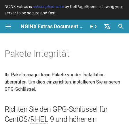
NGINX Extras is
subscription-ware
by GetPageSpeed, allowing your
server to be secure and fast.
S
NGINX Extras Documentation
u
Überblick
Überblick
Caching
NGINX Stable vs Mainline -
Überblick
Überblick
Überblick
VPS/Dedicated - Proxy
Brotli Compression
Country Blocking with Geo
c
English
Welchen Branch soll man auf
Cache
h
Español
Pakete Integrität
RHEL/CentOS wählen
device-type
acme
Leistung
Variables
Directives
VPS/Dedicated - FastCGI
e
Português (Brasil)
NGINX-MOD - Verbesserte
Cache
geoip2
ada
Sicherheit
Examples
Examples
w
Deutsch
NGINX mit HTTP/3, HPACK &
Ihr Paketmanager kann Pakete vor der Installation
Gesundheitsprüfungen für
cPanel EA4 - Proxy Cache
pagespeed
auto-ssl
Troubleshooting
Troubleshooting
i
Français
überprüfen. Um dies einzurichten, installieren Sie unseren
RHEL
GPG-Schlüssel.
r
Русский
abuse-guard
aws-auth
Related
Related
Tengine Webserver -
d
中文
Richten Sie den GPG-Schlüssel für
Installation auf RHEL, CentOS
accept-language
aws-sdk
i
& Rocky Linux
CentOS/
RHEL
9 und höher ein
n
access-control
balancer